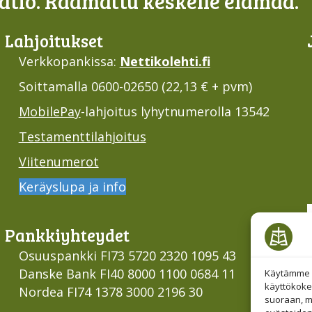
tiö. Raamattu keskelle elämää.
Lahjoi­tukset
Verkkopankissa:
Nettikolehti.fi
Soittamalla 0600-02650 (22,13 € + pvm)
MobilePay
-lahjoitus lyhytnumerolla 13542
Testamenttilahjoitus
Viitenumerot
Keräyslupa ja info
Pankki­yhteydet
Osuuspankki FI73 5720 2320 1095 43
Danske Bank FI40 8000 1100 0684 11
Käytämme e
käyttökoke
Nordea FI74 1378 3000 2196 30
suoraan, mu