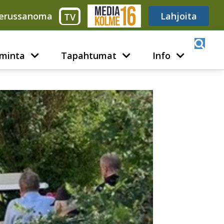
erussanoma
Media316
Lahjoita
TV
minta
Tapahtumat
Info