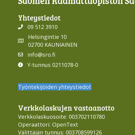
Suomen Raamattuopiston Sää
Yhteys­tiedot
09 512 3910
Helsingintie 10
02700 KAUNIAINEN
info@sro.fi
Y-tunnus 0211078-0
Työntekijöiden yhteystiedot
Verkko­laskujen vastaan­otto
Verkkolaskuosoite: 003702110780
Operaattori: OpenText
Välittäjän tunnus: 003708599126