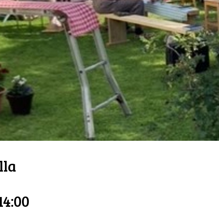
lla
14:00