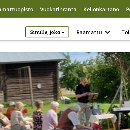
amattuopisto
Vuokatinranta
Kellonkartano
P
Sinulle, joka »
Raamattu
Toi