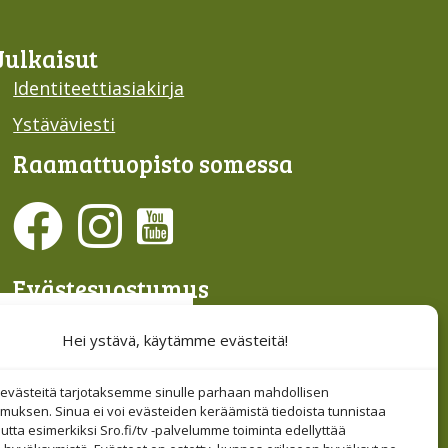
Julkaisut
Identiteettiasiakirja
Ystäväviesti
Raamattu­opisto somessa
Evästesuostumus
Hallinnoi evästeitä
Hei ystävä, käytämme evästeitä!
Etsi sivuiltamme
västeitä tarjotaksemme sinulle parhaan mahdollisen
muksen. Sinua ei voi evästeiden keräämistä tiedoista tunnistaa
tta esimerkiksi Sro.fi/tv -palvelumme toiminta edellyttää