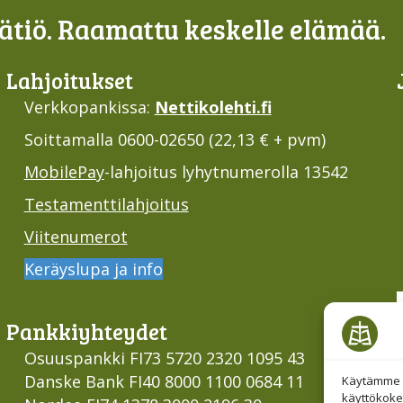
tiö. Raamattu keskelle elämää.
Lahjoi­tukset
Verkkopankissa:
Nettikolehti.fi
Soittamalla 0600-02650 (22,13 € + pvm)
MobilePay
-lahjoitus lyhytnumerolla 13542
Testamenttilahjoitus
Viitenumerot
Keräyslupa ja info
Pankki­yhteydet
Osuuspankki FI73 5720 2320 1095 43
Danske Bank FI40 8000 1100 0684 11
Käytämme e
käyttökoke