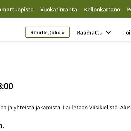
amattuopisto
Vuokatinranta
Kellonkartano
P
Sinulle, joka »
Raamattu
Toi
8:00
 ja yhteistä jakamista. Lauletaan Viisikielistä. Alus
m.