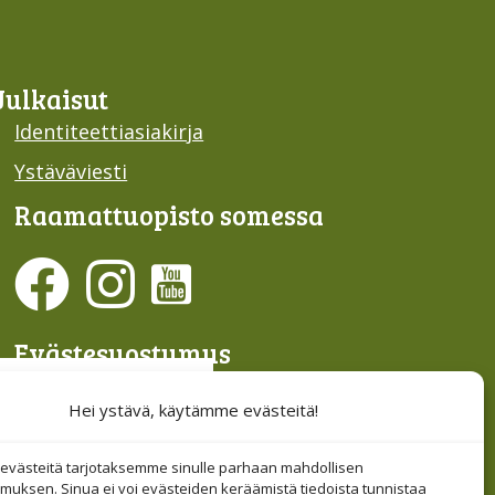
Julkaisut
Identiteettiasiakirja
Ystäväviesti
Raamattu­opisto somessa
Evästesuostumus
Hallinnoi evästeitä
Hei ystävä, käytämme evästeitä!
Etsi sivuiltamme
västeitä tarjotaksemme sinulle parhaan mahdollisen
muksen. Sinua ei voi evästeiden keräämistä tiedoista tunnistaa