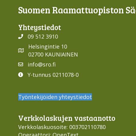
Suomen Raamattuopiston Sää
Yhteys­tiedot
09 512 3910
Helsingintie 10
02700 KAUNIAINEN
info@sro.fi
Y-tunnus 0211078-0
Työntekijöiden yhteystiedot
Verkko­laskujen vastaan­otto
Verkkolaskuosoite: 003702110780
Operaattori: OpenText