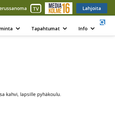
erussanoma
Media316
Lahjoita
TV
minta
Tapahtumat
Info
sa kahvi, lapsille pyhäkoulu.