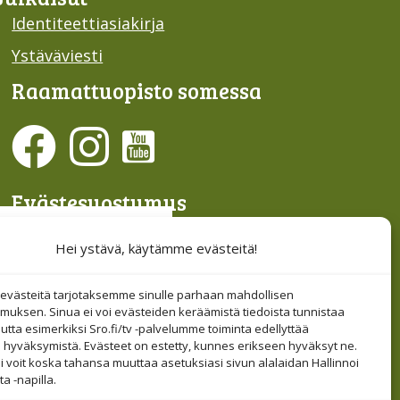
Identiteettiasiakirja
Ystäväviesti
Raamattu­opisto somessa
Evästesuostumus
Hallinnoi evästeitä
Hei ystävä, käytämme evästeitä!
Etsi sivuiltamme
västeitä tarjotaksemme sinulle parhaan mahdollisen
muksen. Sinua ei voi evästeiden keräämistä tiedoista tunnistaa
tta esimerkiksi Sro.fi/tv -palvelumme toiminta edellyttää
 hyväksymistä. Evästeet on estetty, kunnes erikseen hyväksyt ne.
i voit koska tahansa muuttaa asetuksiasi sivun alalaidan Hallinnoi
a -napilla.