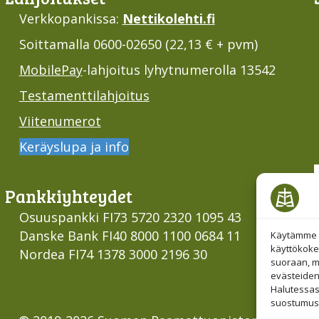
Verkkopankissa:
Nettikolehti.fi
Soittamalla 0600-02650 (22,13 € + pvm)
MobilePay
-lahjoitus lyhytnumerolla 13542
Testamenttilahjoitus
Viitenumerot
Keräyslupa ja info
Pankki­yhteydet
Osuuspankki FI73 5720 2320 1095 43
Danske Bank FI40 8000 1100 0684 11
Käytämme e
käyttökoke
Nordea FI74 1378 3000 2196 30
suoraan, mu
evästeiden
Halutessas
suostumust