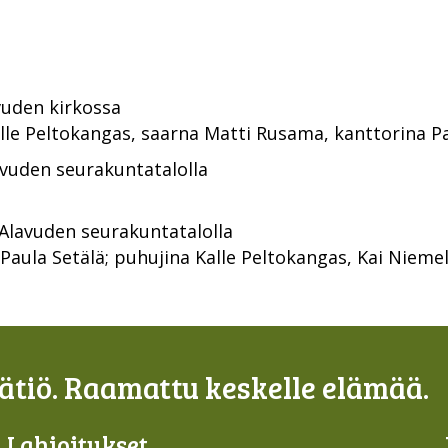
uden kirkossa
lle Peltokangas, saarna Matti Rusama, kanttorina Pau
vuden seurakuntatalolla
 Alavuden seurakuntatalolla
 Paula Setälä; puhujina Kalle Peltokangas, Kai Niemel
tiö. Raamattu keskelle elämää.
Lahjoi­tukset