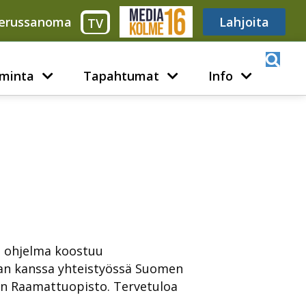
erussanoma
Media316
Lahjoita
TV
minta
Tapahtumat
Info
n ohjelma koostuu
nnan kanssa yhteistyössä Suomen
en Raamattuopisto. Tervetuloa