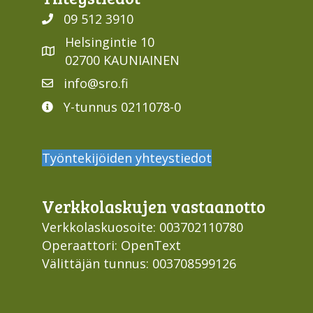
09 512 3910
Helsingintie 10
02700 KAUNIAINEN
info@sro.fi
Y-tunnus 0211078-0
Työntekijöiden yhteystiedot
Verkko­laskujen vastaan­otto
Verkkolaskuosoite: 003702110780
Operaattori: OpenText
Välittäjän tunnus: 003708599126