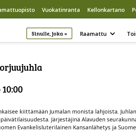
amattuopisto
Vuokatinranta
Kellonkartano
P
Sinulle, joka »
Raamattu
Toi
orjuujuhla
 10:00
kaisee kiittämään Jumalan monista lahjoista. Juhla
 päivätilaisuudesta. Järjestäjinä Alavuden seuraku
Suomen Evankelisluterilainen Kansanlähetys ja Suom