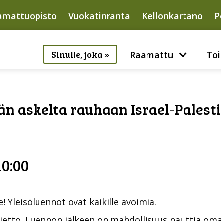
amattuopisto
Vuokatinranta
Kellonkartano
P
Sinulle, joka »
Raamattu
Toi
än askelta rauhaan Israel-Palesti
10:00
! Yleisöluennot ovat kaikille avoimia.
vietto. Luennon jälkeen on mahdollisuus nauttia om