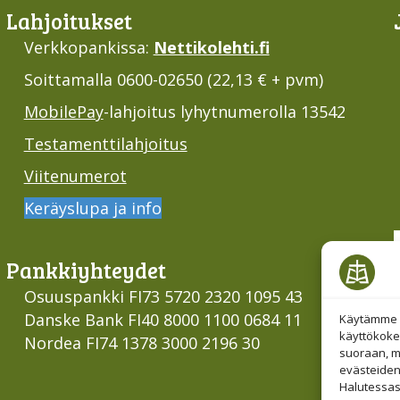
Lahjoi­tukset
Verkkopankissa:
Nettikolehti.fi
Soittamalla 0600-02650 (22,13 € + pvm)
MobilePay
-lahjoitus lyhytnumerolla 13542
Testamenttilahjoitus
Viitenumerot
Keräyslupa ja info
Pankki­yhteydet
Osuuspankki FI73 5720 2320 1095 43
Danske Bank FI40 8000 1100 0684 11
Käytämme e
käyttökoke
Nordea FI74 1378 3000 2196 30
suoraan, mu
evästeiden
Halutessas