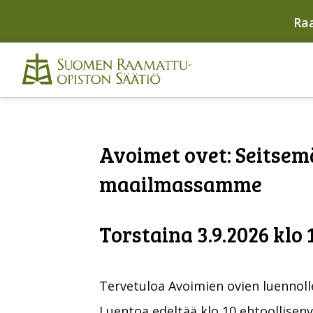
Ra
Avoimet ovet: Seitsem
maailmassamme
Torstaina 3.9.2026 klo 
Tervetuloa Avoimien ovien luennolle
Luentoa edeltää klo 10 ehtoollisen