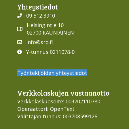
Yhteys­tiedot
09 512 3910
Helsingintie 10
02700 KAUNIAINEN
info@sro.fi
Y-tunnus 0211078-0
Työntekijöiden yhteystiedot
Verkko­laskujen vastaan­otto
Verkkolaskuosoite: 003702110780
Operaattori: OpenText
Välittäjän tunnus: 003708599126