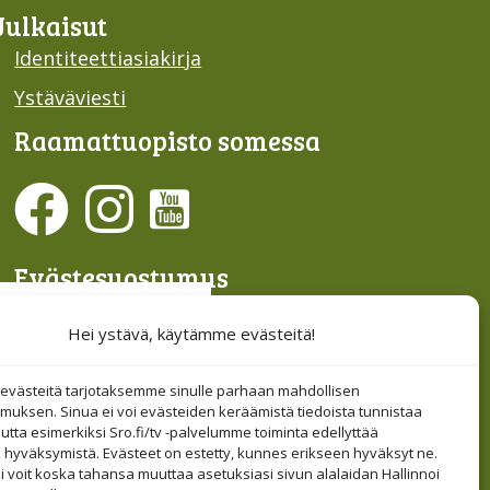
Julkaisut
Identiteettiasiakirja
Ystäväviesti
Raamattu­opisto somessa
Evästesuostumus
Hallinnoi evästeitä
Hei ystävä, käytämme evästeitä!
Etsi sivuiltamme
västeitä tarjotaksemme sinulle parhaan mahdollisen
muksen. Sinua ei voi evästeiden keräämistä tiedoista tunnistaa
tta esimerkiksi Sro.fi/tv -palvelumme toiminta edellyttää
 hyväksymistä. Evästeet on estetty, kunnes erikseen hyväksyt ne.
i voit koska tahansa muuttaa asetuksiasi sivun alalaidan Hallinnoi