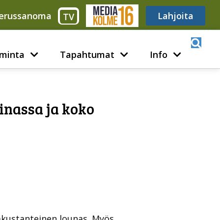
erussanoma
Media316
Lahjoita
TV
minta
Tapahtumat
Info
inassa ja koko
akustanteinen lounas. Myös