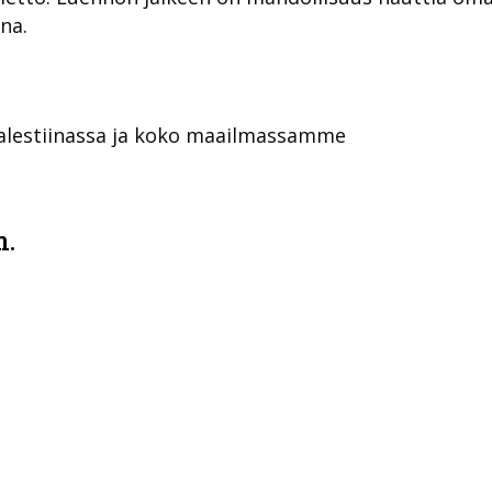
na.
Palestiinassa ja koko maailmassamme
m.