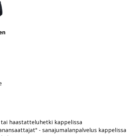
en
e
tai haastatteluhetki kappelissa
anansaattajat" - sanajumalanpalvelus kappelissa