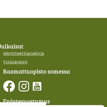
Julkaisut
Identiteettiasiakirja
Ystäväviesti
Raamattu­opisto somessa
Evästesuostumus