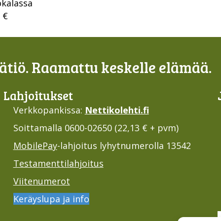
okalassa
 €
tiö. Raamattu keskelle elämää.
Lahjoi­tukset
Verkkopankissa:
Nettikolehti.fi
Soittamalla 0600-02650 (22,13 € + pvm)
MobilePay
-lahjoitus lyhytnumerolla 13542
Testamenttilahjoitus
Viitenumerot
Keräyslupa ja info