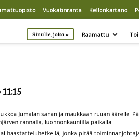
amattuopisto
Vuokatinranta
Kellonkartano
P
Sinulle, joka »
Raamattu
Toi
 11:15
oukkoa Jumalan sanan ja maukkaan ruuan äärelle! P
ärven rannalla, luonnonkauniilla paikalla.
ai haastatteluhetkellä, jonka pitää toiminnanjohtaja