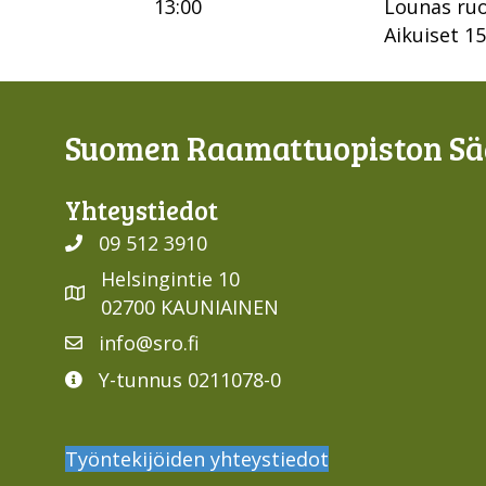
13:00
Lounas ru
Aikuiset 15
Suomen Raamattuopiston Sää
Yhteys­tiedot
09 512 3910
Helsingintie 10
02700 KAUNIAINEN
info@sro.fi
Y-tunnus 0211078-0
Työntekijöiden yhteystiedot