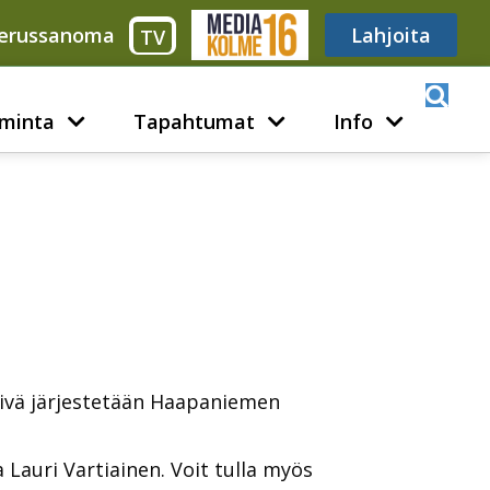
erussanoma
Media316
Lahjoita
TV
minta
Tapahtumat
Info
äivä järjestetään Haapaniemen
 Lauri Vartiainen. Voit tulla myös