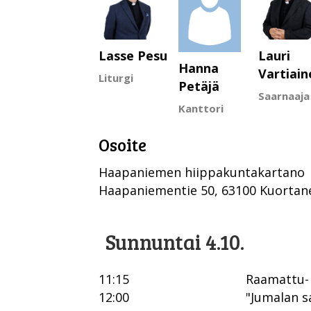
Lasse Pesu
Lauri
Hanna
Vartiain
Liturgi
Petäjä
Saarnaaja
Kanttori
Osoite
Haapaniemen hiippakuntakartano
Haapaniementie 50, 63100 Kuortan
Sunnuntai 4.10.
11:15
Raamattu- 
12:00
"Jumalan s