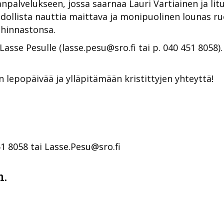
palvelukseen, jossa saarnaa Lauri Vartiainen ja lit
ollista nauttia maittava ja monipuolinen lounas ru
a hinnastonsa.
sse Pesulle (lasse.pesu@sro.fi tai p. 040 451 8058).
lepopäivää ja ylläpitämään kristittyjen yhteyttä!
51 8058 tai Lasse.Pesu@sro.fi
m.