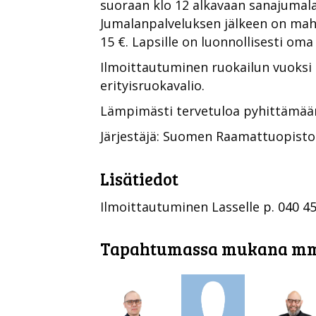
suoraan klo 12 alkavaan sanajumalan
Jumalanpalveluksen jälkeen on mahd
15 €. Lapsille on luonnollisesti om
Ilmoittautuminen ruokailun vuoksi La
erityisruokavalio.
Lämpimästi tervetuloa pyhittämään 
Järjestäjä: Suomen Raamattuopisto
Lisätiedot
Ilmoittautuminen Lasselle
p. 040 4
Tapahtumassa mukana m