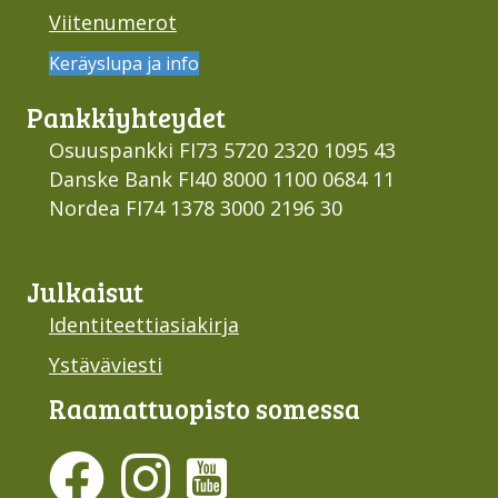
Viitenumerot
Keräyslupa ja info
Pankki­yhteydet
Osuuspankki FI73 5720 2320 1095 43
Danske Bank FI40 8000 1100 0684 11
Nordea FI74 1378 3000 2196 30
Julkaisut
Identiteettiasiakirja
Ystäväviesti
Raamattu­opisto somessa