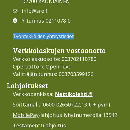
02700 KAUNIAINEN
info@sro.fi
Y-tunnus 0211078-0
Työntekijöiden yhteystiedot
Verkko­laskujen vastaan­otto
Verkkolaskuosoite: 003702110780
Operaattori: OpenText
Välittäjän tunnus: 003708599126
Lahjoi­tukset
Verkkopankissa:
Nettikolehti.fi
Soittamalla 0600-02650 (22,13 € + pvm)
MobilePay
-lahjoitus lyhytnumerolla 13542
Testamenttilahjoitus