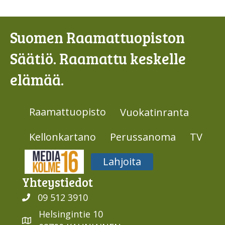
Suomen Raamattuopiston
Säätiö. Raamattu keskelle
elämää.
Raamattuopisto
Vuokatinranta
Kellonkartano
Perussanoma
TV
Media316
Lahjoita
Yhteys­tiedot
09 512 3910
Helsingintie 10