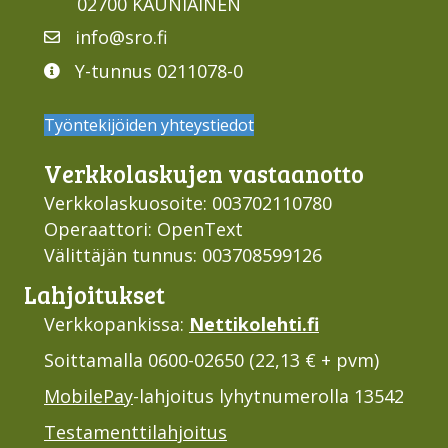
02700 KAUNIAINEN
info@sro.fi
Y-tunnus 0211078-0
Työntekijöiden yhteystiedot
Verkko­laskujen vastaan­otto
Verkkolaskuosoite: 003702110780
Operaattori: OpenText
Välittäjän tunnus: 003708599126
Lahjoi­tukset
Verkkopankissa:
Nettikolehti.fi
Soittamalla 0600-02650 (22,13 € + pvm)
MobilePay
-lahjoitus lyhytnumerolla 13542
Testamenttilahjoitus