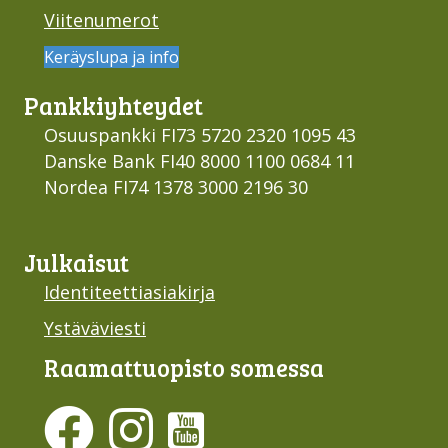
Viitenumerot
Keräyslupa ja info
Pankki­yhteydet
Osuuspankki FI73 5720 2320 1095 43
Danske Bank FI40 8000 1100 0684 11
Nordea FI74 1378 3000 2196 30
Julkaisut
Identiteettiasiakirja
Ystäväviesti
Raamattu­opisto somessa