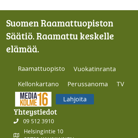
Suomen Raamattuopiston
Säätiö. Raamattu keskelle
elämää.
Raamattuopisto
Vuokatinranta
Kellonkartano
Perussanoma
TV
Media316
Lahjoita
Yhteys­tiedot
09 512 3910
Helsingintie 10