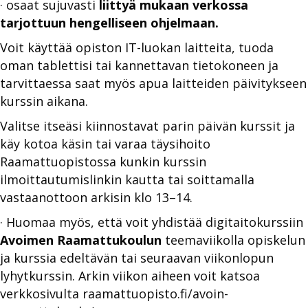
· osaat sujuvasti
liittyä mukaan verkossa
tarjottuun hengelliseen ohjelmaan.
Voit käyttää opiston IT-luokan laitteita, tuoda
oman tablettisi tai kannettavan tietokoneen ja
tarvittaessa saat myös apua laitteiden päivitykseen
kurssin aikana.
Valitse itseäsi kiinnostavat parin päivän kurssit ja
käy kotoa käsin tai varaa täysihoito
Raamattuopistossa kunkin kurssin
ilmoittautumislinkin kautta tai soittamalla
vastaanottoon arkisin klo 13–14.
· Huomaa myös, että voit yhdistää digitaitokurssiin
Avoimen Raamattukoulun
teemaviikolla opiskelun
ja kurssia edeltävän tai seuraavan viikonlopun
lyhytkurssin. Arkin viikon aiheen voit katsoa
verkkosivulta raamattuopisto.fi/avoin-