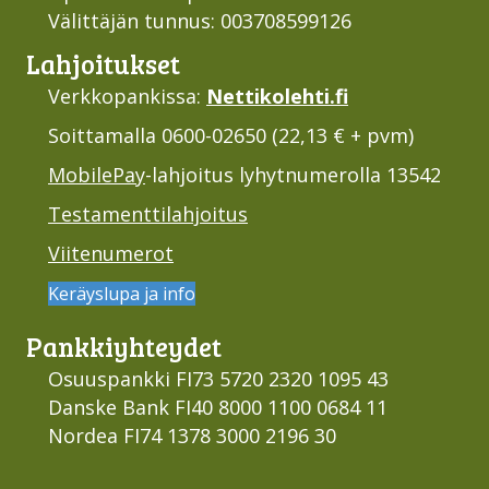
Välittäjän tunnus: 003708599126
Lahjoi­tukset
Verkkopankissa:
Nettikolehti.fi
Soittamalla 0600-02650 (22,13 € + pvm)
MobilePay
-lahjoitus lyhytnumerolla 13542
Testamenttilahjoitus
Viitenumerot
Keräyslupa ja info
Pankki­yhteydet
Osuuspankki FI73 5720 2320 1095 43
Danske Bank FI40 8000 1100 0684 11
Nordea FI74 1378 3000 2196 30