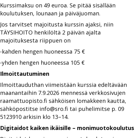
Kurssimaksu on 49 euroa. Se pitää sisällään
koulutuksen, lounaan ja päiväjuoman.
Jos tarvitset majoitusta kurssin ajaksi, niin
TÄYSIHOITO henkilöltä 2 päivän ajalta
majoituksesta riippuen on
-kahden hengen huoneessa 75 €
-yhden hengen huoneessa 105 €
Ilmoittautuminen
Ilmoittauduthan viimeistään kurssia edeltävään
maanantaihin 7.9.2026 mennessä verkkosivujen
raamattuopisto.fi sähköisen lomakkeen kautta,
sähköpostitse info@sro.fi tai puhelimitse p. 09
5123910 arkisin klo 13–14.
Digitaidot kaiken ikäisille – monimuotokoulutus