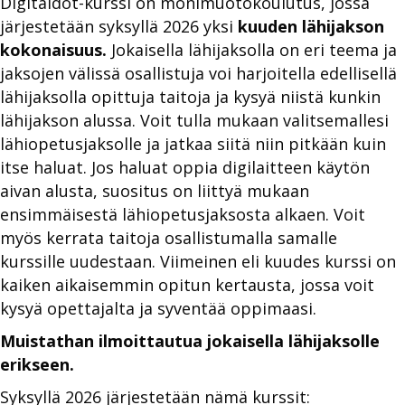
Digitaidot-kurssi on monimuotokoulutus, jossa
järjestetään syksyllä 2026 yksi
kuuden lähijakson
kokonaisuus.
Jokaisella lähijaksolla on eri teema ja
jaksojen välissä osallistuja voi harjoitella edellisellä
lähijaksolla opittuja taitoja ja kysyä niistä kunkin
lähijakson alussa. Voit tulla mukaan valitsemallesi
lähiopetusjaksolle ja jatkaa siitä niin pitkään kuin
itse haluat. Jos haluat oppia digilaitteen käytön
aivan alusta, suositus on liittyä mukaan
ensimmäisestä lähiopetusjaksosta alkaen. Voit
myös kerrata taitoja osallistumalla samalle
kurssille uudestaan. Viimeinen eli kuudes kurssi on
kaiken aikaisemmin opitun kertausta, jossa voit
kysyä opettajalta ja syventää oppimaasi.
Muistathan ilmoittautua jokaisella lähijaksolle
erikseen.
Syksyllä 2026 järjestetään nämä kurssit: