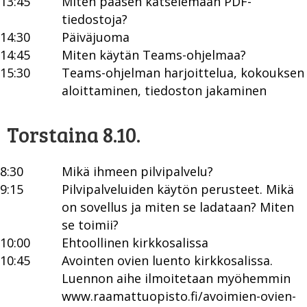
13:45
Miten pääsen katselemaan PDF-
tiedostoja?
14:30
Päiväjuoma
14:45
Miten käytän Teams-ohjelmaa?
15:30
Teams-ohjelman harjoittelua, kokouksen
aloittaminen, tiedoston jakaminen
Torstaina 8.10.
8:30
Mikä ihmeen pilvipalvelu?
9:15
Pilvipalveluiden käytön perusteet. Mikä
on sovellus ja miten se ladataan? Miten
se toimii?
10:00
Ehtoollinen kirkkosalissa
10:45
Avointen ovien luento kirkkosalissa.
Luennon aihe ilmoitetaan myöhemmin
www.raamattuopisto.fi/avoimien-ovien-