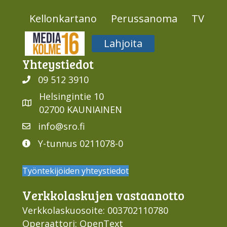
Kellonkartano
Perussanoma
TV
Media316
Lahjoita
Yhteys­tiedot
09 512 3910
Helsingintie 10
02700 KAUNIAINEN
info@sro.fi
Y-tunnus 0211078-0
Työntekijöiden yhteystiedot
Verkko­laskujen vastaan­otto
Verkkolaskuosoite: 003702110780
Operaattori: OpenText