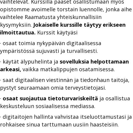
vaihtelevat. Kurssilla pääset osallistumaan myös
opistomme avoimelle torstain luennolle, jonka aihe
vaihtelee Raamatusta yhteiskunnallisiin
kysymyksiin.
Jokaiselle kurssille täytyy erikseen
ilmoittautua.
Kurssit käytyäsi
· osaat toimia nykypäivän digitaalisessa
ympäristössä sujuvasti ja turvallisesti.
· käytät älypuhelinta ja
sovelluksia helpottamaan
arkeasi,
vaikka matkalippujen osatamisessa.
· saat digitaalisen viestinnän ja tiedonhaun taitoja,
pystyt seuraamaan omia terveystietojasi.
·
osaat suojautua tietoturvariskeiltä
ja osallistua
keskusteluun sosiaalisessa mediassa.
· digitaitojen hallinta vahvistaa itseluottamustasi ja
rohkaisee sinua tarttumaan uusiin haasteisiin.