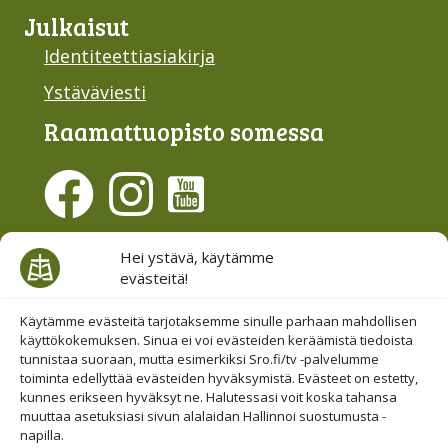
Julkaisut
Identiteettiasiakirja
Ystäväviesti
Raamattu­opisto somessa
Evästesuostumus
Hei ystävä, käytämme
evästeitä!
Hallinnoi evästeitä
Etsi sivuiltamme
Käytämme evästeitä tarjotaksemme sinulle parhaan mahdollisen
käyttökokemuksen. Sinua ei voi evästeiden keräämistä tiedoista
tunnistaa suoraan, mutta esimerkiksi Sro.fi/tv -palvelumme
toiminta edellyttää evästeiden hyväksymistä. Evästeet on estetty,
kunnes erikseen hyväksyt ne. Halutessasi voit koska tahansa
muuttaa asetuksiasi sivun alalaidan Hallinnoi suostumusta -
napilla.
© 2019-2026 Suomen Raamattuopiston Säätiö