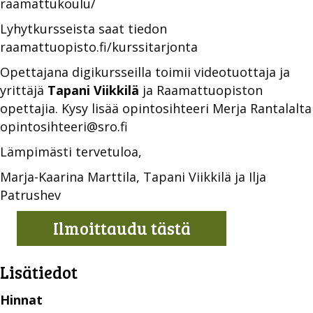
raamattukoulu/
Lyhytkursseista saat tiedon
raamattuopisto.fi/kurssitarjonta
Opettajana digikursseilla toimii videotuottaja ja
yrittäjä
Tapani Viikkilä
ja Raamattuopiston
opettajia. Kysy lisää opintosihteeri Merja Rantalalta
opintosihteeri@sro.fi
Lämpimästi tervetuloa,
Marja-Kaarina Marttila, Tapani Viikkilä ja Ilja
Patrushev
Ilmoittaudu tästä
Lisätiedot
Hinnat