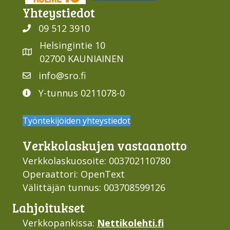
Yhteys­tiedot
09 512 3910
Helsingintie 10
02700 KAUNIAINEN
info@sro.fi
Y-tunnus 0211078-0
Työntekijöiden yhteystiedot
Verkko­laskujen vastaan­otto
Verkkolaskuosoite: 003702110780
Operaattori: OpenText
Välittäjän tunnus: 003708599126
Lahjoi­tukset
Verkkopankissa:
Nettikolehti.fi