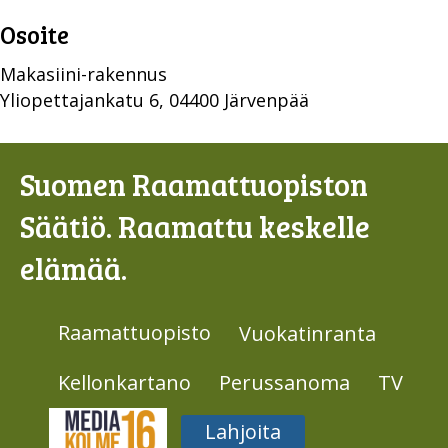
Osoite
Makasiini-rakennus
Yliopettajankatu 6, 04400 Järvenpää
Suomen Raamattuopiston
Säätiö. Raamattu keskelle
elämää.
Raamattuopisto
Vuokatinranta
Kellonkartano
Perussanoma
TV
Media316
Lahjoita