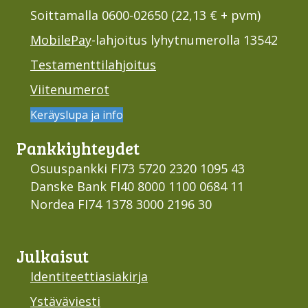
Soittamalla 0600-02650 (22,13 € + pvm)
MobilePay
-lahjoitus lyhytnumerolla 13542
Testamenttilahjoitus
Viitenumerot
Keräyslupa ja info
Pankki­yhteydet
Osuuspankki FI73 5720 2320 1095 43
Danske Bank FI40 8000 1100 0684 11
Nordea FI74 1378 3000 2196 30
Julkaisut
Identiteettiasiakirja
Ystäväviesti