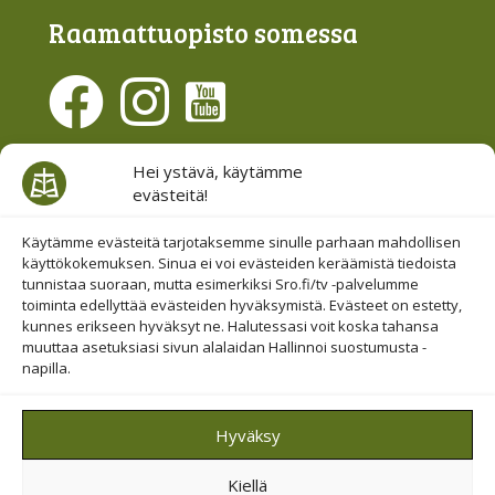
Raamattu­opisto somessa
Evästesuostumus
Hei ystävä, käytämme
evästeitä!
Hallinnoi evästeitä
Etsi sivuiltamme
Käytämme evästeitä tarjotaksemme sinulle parhaan mahdollisen
käyttökokemuksen. Sinua ei voi evästeiden keräämistä tiedoista
tunnistaa suoraan, mutta esimerkiksi Sro.fi/tv -palvelumme
toiminta edellyttää evästeiden hyväksymistä. Evästeet on estetty,
kunnes erikseen hyväksyt ne. Halutessasi voit koska tahansa
muuttaa asetuksiasi sivun alalaidan Hallinnoi suostumusta -
napilla.
© 2019-2026 Suomen Raamattuopiston Säätiö
Hyväksy
Saavutettavuus huomioitu
Kiellä