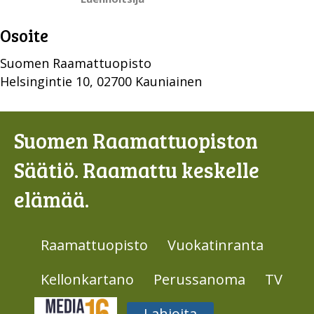
Osoite
Suomen Raamattuopisto
Helsingintie 10, 02700 Kauniainen
Suomen Raamattuopiston
Säätiö. Raamattu keskelle
elämää.
Raamattuopisto
Vuokatinranta
Kellonkartano
Perussanoma
TV
Media316
Lahjoita