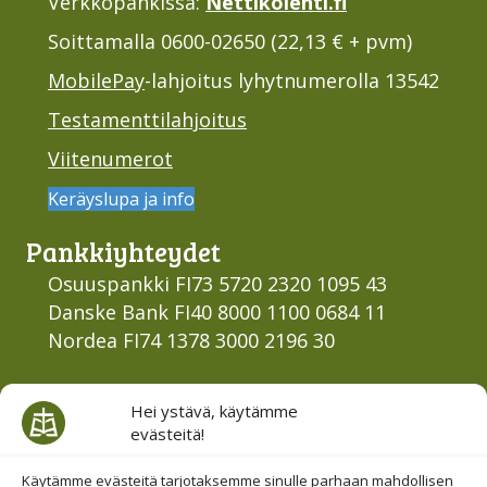
Verkkopankissa:
Nettikolehti.fi
Soittamalla 0600-02650 (22,13 € + pvm)
MobilePay
-lahjoitus lyhytnumerolla 13542
Testamenttilahjoitus
Viitenumerot
Keräyslupa ja info
Pankki­yhteydet
Osuuspankki FI73 5720 2320 1095 43
Danske Bank FI40 8000 1100 0684 11
Nordea FI74 1378 3000 2196 30
Hei ystävä, käytämme
Julkaisut
evästeitä!
Identiteettiasiakirja
Käytämme evästeitä tarjotaksemme sinulle parhaan mahdollisen