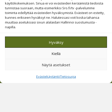
Ystäväviesti
käyttökokemuksen. Sinua ei voi evästeiden keräämistä tiedoista
tunnistaa suoraan, mutta esimerkiksi Sro.fi/tv -palvelumme
Raamattu­opisto somessa
toiminta edellyttää evästeiden hyväksymistä. Evästeet on estetty,
kunnes erikseen hyväksyt ne. Halutessasi voit koska tahansa
muuttaa asetuksiasi sivun alalaidan Hallinnoi suostumusta -
napilla.
Evästesuostumus
Hyväksy
Hallinnoi evästeitä
Kiellä
Etsi sivuiltamme
Näytä asetukset
Evästekäytäntö
Tietosuoja
© 2019-2026 Suomen Raamattuopiston Säätiö
Saavutettavuus huomioitu