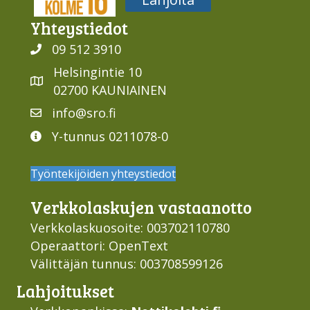
Yhteys­tiedot
09 512 3910
Helsingintie 10
02700 KAUNIAINEN
info@sro.fi
Y-tunnus 0211078-0
Työntekijöiden yhteystiedot
Verkko­laskujen vastaan­otto
Verkkolaskuosoite: 003702110780
Operaattori: OpenText
Välittäjän tunnus: 003708599126
Lahjoi­tukset