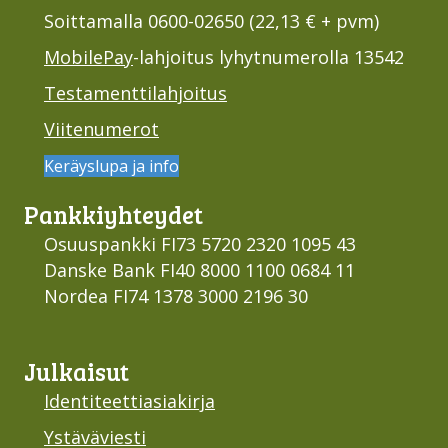
Soittamalla 0600-02650 (22,13 € + pvm)
MobilePay
-lahjoitus lyhytnumerolla 13542
Testamenttilahjoitus
Viitenumerot
Keräyslupa ja info
Pankki­yhteydet
Osuuspankki FI73 5720 2320 1095 43
Danske Bank FI40 8000 1100 0684 11
Nordea FI74 1378 3000 2196 30
Julkaisut
Identiteettiasiakirja
Ystäväviesti