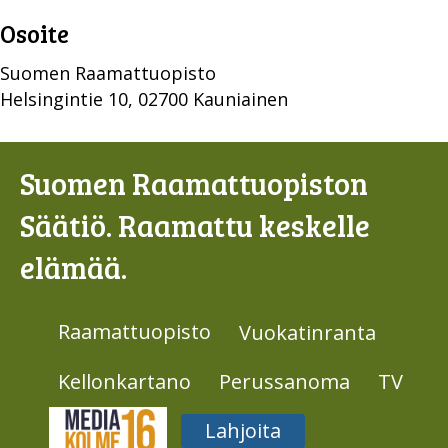
Osoite
Suomen Raamattuopisto
Helsingintie 10, 02700 Kauniainen
Suomen Raamattuopiston
Säätiö. Raamattu keskelle
elämää.
Raamattuopisto
Vuokatinranta
Kellonkartano
Perussanoma
TV
Media316
Lahjoita