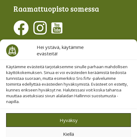
Raamattu­opisto somessa
Evästesuostumus
Hei ystävä, käytämme
evästeitä!
Hallinnoi evästeitä
Etsi sivuiltamme
Käytämme evästeitä tarjotaksemme sinulle parhaan mahdollisen
käyttökokemuksen. Sinua ei voi evästeiden keräämistä tiedoista
tunnistaa suoraan, mutta esimerkiksi Sro.fi/tv -palvelumme
toiminta edellyttää evästeiden hyväksymistä. Evästeet on estetty,
kunnes erikseen hyväksyt ne. Halutessasi voit koska tahansa
muuttaa asetuksiasi sivun alalaidan Hallinnoi suostumusta -
napilla.
© 2019-2026 Suomen Raamattuopiston Säätiö
Hyväksy
Saavutettavuus huomioitu
Kiellä