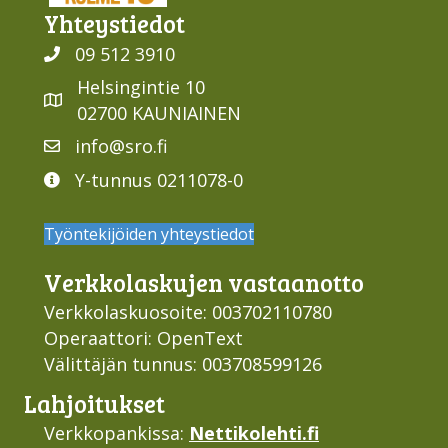
Yhteys­tiedot
09 512 3910
Helsingintie 10
02700 KAUNIAINEN
info@sro.fi
Y-tunnus 0211078-0
Työntekijöiden yhteystiedot
Verkko­laskujen vastaan­otto
Verkkolaskuosoite: 003702110780
Operaattori: OpenText
Välittäjän tunnus: 003708599126
Lahjoi­tukset
Verkkopankissa:
Nettikolehti.fi