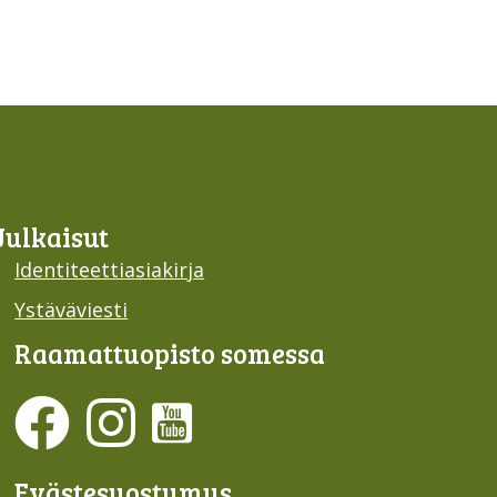
Julkaisut
Identiteettiasiakirja
Ystäväviesti
Raamattu­opisto somessa
Evästesuostumus