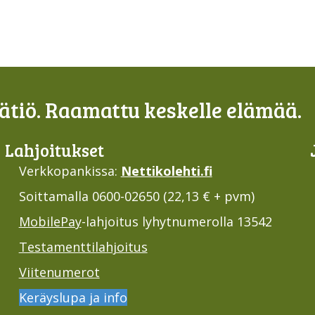
tiö. Raamattu keskelle elämää.
Lahjoi­tukset
Verkkopankissa:
Nettikolehti.fi
Soittamalla 0600-02650 (22,13 € + pvm)
MobilePay
-lahjoitus lyhytnumerolla 13542
Testamenttilahjoitus
Viitenumerot
Keräyslupa ja info