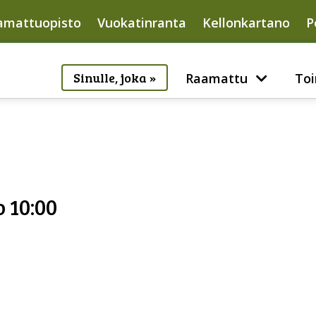
amattuopisto
Vuokatinranta
Kellonkartano
P
Sinulle, joka »
Raamattu
Toi
o 10:00