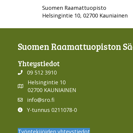
Suomen Raamattuopisto
Helsingintie 10, 02700 Kauniainen
Suomen Raamattuopiston Sää
Yhteys­tiedot
09 512 3910
Helsingintie 10
02700 KAUNIAINEN
info@sro.fi
Y-tunnus 0211078-0
Työntekijöiden yhteystiedot