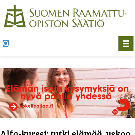
Alfa-kurssi: tutki elämää, uskoa,