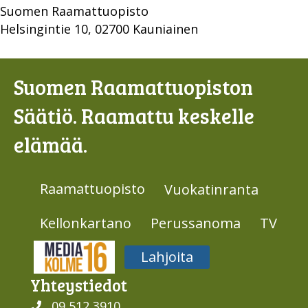
Suomen Raamattuopisto
Helsingintie 10, 02700 Kauniainen
Suomen Raamattuopiston
Säätiö. Raamattu keskelle
elämää.
Raamattuopisto
Vuokatinranta
Kellonkartano
Perussanoma
TV
Media316
Lahjoita
Yhteys­tiedot
09 512 3910