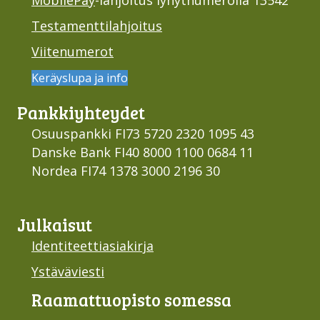
Testamenttilahjoitus
Viitenumerot
Keräyslupa ja info
Pankki­yhteydet
Osuuspankki FI73 5720 2320 1095 43
Danske Bank FI40 8000 1100 0684 11
Nordea FI74 1378 3000 2196 30
Julkaisut
Identiteettiasiakirja
Ystäväviesti
Raamattu­opisto somessa