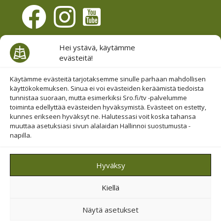
Evästesuostumus
Hei ystävä, käytämme
evästeitä!
Hallinnoi evästeitä
Etsi sivuiltamme
Käytämme evästeitä tarjotaksemme sinulle parhaan mahdollisen
käyttökokemuksen. Sinua ei voi evästeiden keräämistä tiedoista
tunnistaa suoraan, mutta esimerkiksi Sro.fi/tv -palvelumme
toiminta edellyttää evästeiden hyväksymistä. Evästeet on estetty,
kunnes erikseen hyväksyt ne. Halutessasi voit koska tahansa
muuttaa asetuksiasi sivun alalaidan Hallinnoi suostumusta -
napilla.
© 2019-2026 Suomen Raamattuopiston Säätiö
Hyväksy
Saavutettavuus huomioitu
Kiellä
Suojattu Googlen reCAPTCHA-palvelun avulla.
Tietosuoja
ja
ehdot
.
Näytä asetukset