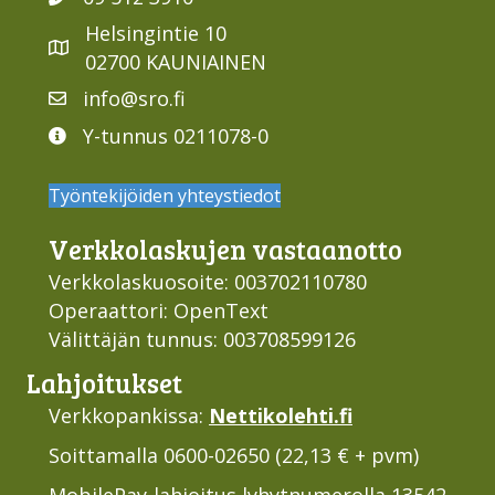
Helsingintie 10
02700 KAUNIAINEN
info@sro.fi
Y-tunnus 0211078-0
Työntekijöiden yhteystiedot
Verkko­laskujen vastaan­otto
Verkkolaskuosoite: 003702110780
Operaattori: OpenText
Välittäjän tunnus: 003708599126
Lahjoi­tukset
Verkkopankissa:
Nettikolehti.fi
Soittamalla 0600-02650 (22,13 € + pvm)
MobilePay
-lahjoitus lyhytnumerolla 13542