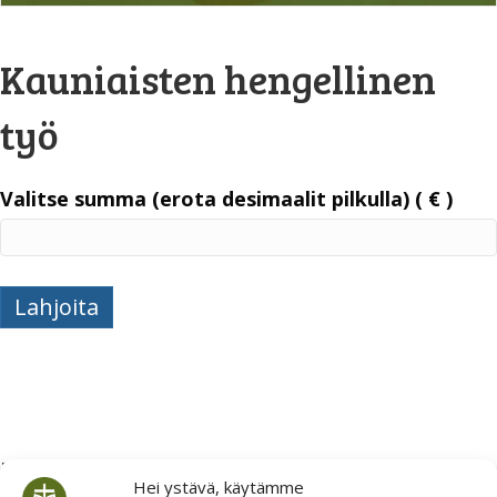
Kauniaisten hengellinen
työ
Valitse summa (erota desimaalit pilkulla)
( € )
Kauniaisten
Lahjoita
hengellinen
työ
määrä
Muut tavat lahjoittaa ja
Hei ystävä, käytämme