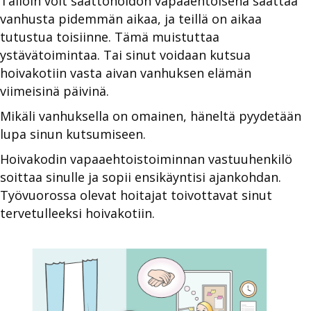
Tällöin voit saattohoidon vapaaehtoisena saattaa
vanhusta pidemmän aikaa, ja teillä on aikaa
tutustua toisiinne. Tämä muistuttaa
ystävätoimintaa. Tai sinut voidaan kutsua
hoivakotiin vasta aivan vanhuksen elämän
viimeisinä päivinä.
Mikäli vanhuksella on omainen, häneltä pyydetään
lupa sinun kutsumiseen.
Hoivakodin vapaaehtoistoiminnan vastuuhenkilö
soittaa sinulle ja sopii ensikäyntisi ajankohdan.
Työvuorossa olevat hoitajat toivottavat sinut
tervetulleeksi hoivakotiin.