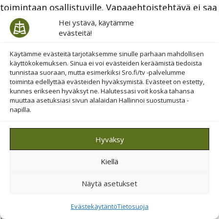
toimintaan osallistuville. Vapaaehtoistehtävä ei saa
koskaan muodostua ikäväksi pakoksi.
Hei ystävä, käytämme
evästeitä!
Mahdollisuus ihmisenä kasvamiseen
Käytämme evästeitä tarjotaksemme sinulle parhaan mahdollisen
Vapaaehtoistoiminta tarjoaa mahdollisuuden
käyttökokemuksen. Sinua ei voi evästeiden keräämistä tiedoista
henkiseen kasvuun ja itsensä kehittämiseen.
tunnistaa suoraan, mutta esimerkiksi Sro.fi/tv -palvelumme
toiminta edellyttää evästeiden hyväksymistä. Evästeet on estetty,
kunnes erikseen hyväksyt ne. Halutessasi voit koska tahansa
muuttaa asetuksiasi sivun alalaidan Hallinnoi suostumusta -
napilla.
Saattohoidon vapaehtoinen, olet tärkeä!
Tämä ohjevihko on tarkoitettu hoivakodeissa
Hyväksy
toimivien saattohoidon vapaaehtoisten avuksi ja
Kiellä
tueksi.
Lohtua läsnäolosta -hanke (2021-2024) rekrytoi ja
Näytä asetukset
kouluttaa saattohoidon vapaaehtoisia toimimaan
Evästekäytäntö
Tietosuoja
yksinäisten vanhusten elämän loppuvaiheen tukena