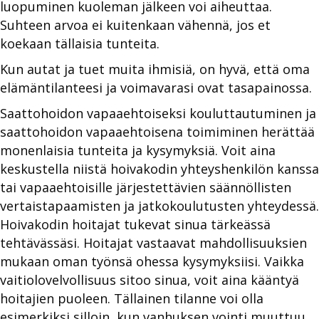
luopuminen kuoleman jälkeen voi aiheuttaa.
Suhteen arvoa ei kuitenkaan vähennä, jos et
koekaan tällaisia tunteita.
Kun autat ja tuet muita ihmisiä, on hyvä, että oma
elämäntilanteesi ja voimavarasi ovat tasapainossa.
Saattohoidon vapaaehtoiseksi kouluttautuminen ja
saattohoidon vapaaehtoisena toimiminen herättää
monenlaisia tunteita ja kysymyksiä. Voit aina
keskustella niistä hoivakodin yhteyshenkilön kanssa
tai vapaaehtoisille järjestettävien säännöllisten
vertaistapaamisten ja jatkokoulutusten yhteydessä.
Hoivakodin hoitajat tukevat sinua tärkeässä
tehtävässäsi. Hoitajat vastaavat mahdollisuuksien
mukaan oman työnsä ohessa kysymyksiisi. Vaikka
vaitiolovelvollisuus sitoo sinua, voit aina kääntyä
hoitajien puoleen. Tällainen tilanne voi olla
esimerkiksi silloin, kun vanhuksen vointi muuttuu