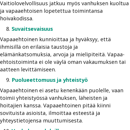
Vaitiolovelvollisuus jatkuu myös vanhuksen kuoltua
ja vapaaehtoisen lopetettua toimintansa
hoivakodissa.
Suvaitsevaisuus
Vapaaehtoinen kunnioittaa ja hyväksyy, että
ihmisillä on erilaisia taustoja ja
elämänkatsomuksia, arvoja ja mielipiteitä. Vapaa-
ehtoistoiminta ei ole väylä oman vakaumuksen tai
aatteen levittämiseen.
Puolueettomuus ja yhteistyö
Vapaaehtoinen ei asetu kenenkään puolelle, vaan
toimii yhteistyössä vanhuksen, läheisten ja
hoitajien kanssa. Vapaaehtoinen pitää kiinni
sovituista asioista, ilmoittaa esteestä ja
yhteystietojensa muuttumisesta.