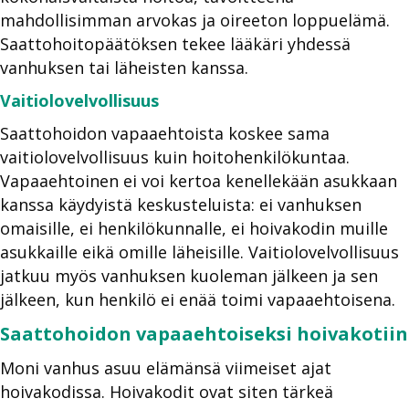
mahdollisimman arvokas ja oireeton loppuelämä.
Saattohoitopäätöksen tekee lääkäri yhdessä
vanhuksen tai läheisten kanssa.
Vaitiolovelvollisuus
Saattohoidon vapaaehtoista koskee sama
vaitiolovelvollisuus kuin hoitohenkilökuntaa.
Vapaaehtoinen ei voi kertoa kenellekään asukkaan
kanssa käydyistä keskusteluista: ei vanhuksen
omaisille, ei henkilökunnalle, ei hoivakodin muille
asukkaille eikä omille läheisille. Vaitiolovelvollisuus
jatkuu myös vanhuksen kuoleman jälkeen ja sen
jälkeen, kun henkilö ei enää toimi vapaaehtoisena.
Saattohoidon vapaaehtoiseksi hoivakotiin
Moni vanhus asuu elämänsä viimeiset ajat
hoivakodissa. Hoivakodit ovat siten tärkeä