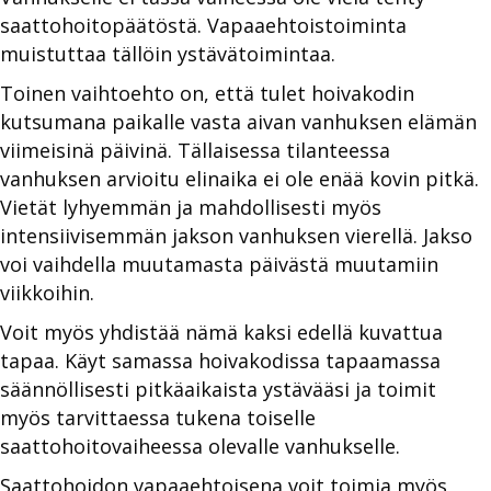
saattohoitopäätöstä. Vapaaehtoistoiminta
muistuttaa tällöin ystävätoimintaa.
Toinen vaihtoehto on, että tulet hoivakodin
kutsumana paikalle vasta aivan vanhuksen elämän
viimeisinä päivinä. Tällaisessa tilanteessa
vanhuksen arvioitu elinaika ei ole enää kovin pitkä.
Vietät lyhyemmän ja mahdollisesti myös
intensiivisemmän jakson vanhuksen vierellä. Jakso
voi vaihdella muutamasta päivästä muutamiin
viikkoihin.
Voit myös yhdistää nämä kaksi edellä kuvattua
tapaa. Käyt samassa hoivakodissa tapaamassa
säännöllisesti pitkäaikaista ystävääsi ja toimit
myös tarvittaessa tukena toiselle
saattohoitovaiheessa olevalle vanhukselle.
Saattohoidon vapaaehtoisena voit toimia myös