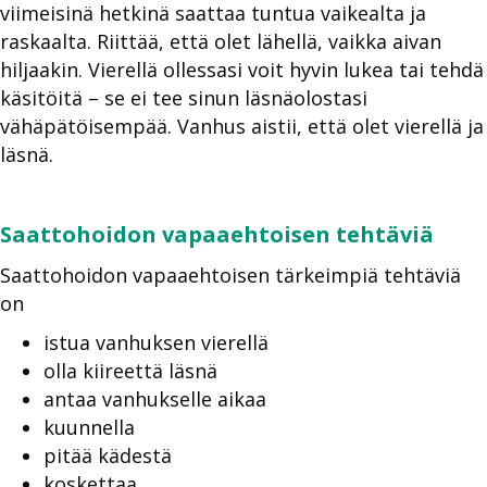
viimeisinä hetkinä saattaa tuntua vaikealta ja
raskaalta. Riittää, että olet lähellä, vaikka aivan
hiljaakin. Vierellä ollessasi voit hyvin lukea tai tehdä
käsitöitä – se ei tee sinun läsnäolostasi
vähäpätöisempää. Vanhus aistii, että olet vierellä ja
läsnä.
Saattohoidon vapaaehtoisen tehtäviä
Saattohoidon vapaaehtoisen tärkeimpiä tehtäviä
on
istua vanhuksen vierellä
olla kiireettä läsnä
antaa vanhukselle aikaa
kuunnella
pitää kädestä
koskettaa