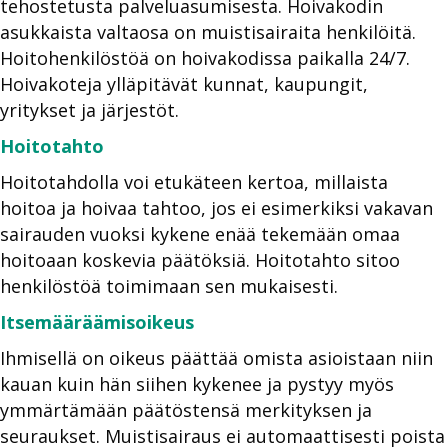
tehostetusta palveluasumisesta. Hoivakodin
asukkaista valtaosa on muistisairaita henkilöitä.
Hoitohenkilöstöä on hoivakodissa paikalla 24/7.
Hoivakoteja ylläpitävät kunnat, kaupungit,
yritykset ja järjestöt.
Hoitotahto
Hoitotahdolla voi etukäteen kertoa, millaista
hoitoa ja hoivaa tahtoo, jos ei esimerkiksi vakavan
sairauden vuoksi kykene enää tekemään omaa
hoitoaan koskevia päätöksiä. Hoitotahto sitoo
henkilöstöä toimimaan sen mukaisesti.
Itsemääräämisoikeus
Ihmisellä on oikeus päättää omista asioistaan niin
kauan kuin hän siihen kykenee ja pystyy myös
ymmärtämään päätöstensä merkityksen ja
seuraukset. Muistisairaus ei automaattisesti poista