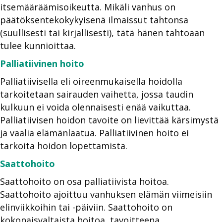
itsemääräämisoikeutta. Mikäli vanhus on
päätöksentekokykyisenä ilmaissut tahtonsa
(suullisesti tai kirjallisesti), tätä hänen tahtoaan
tulee kunnioittaa.
Palliatiivinen hoito
Palliatiivisella eli oireenmukaisella hoidolla
tarkoitetaan sairauden vaihetta, jossa taudin
kulkuun ei voida olennaisesti enää vaikuttaa.
Palliatiivisen hoidon tavoite on lievittää kärsimystä
ja vaalia elämänlaatua. Palliatiivinen hoito ei
tarkoita hoidon lopettamista.
Saattohoito
Saattohoito on osa palliatiivista hoitoa.
Saattohoito ajoittuu vanhuksen elämän viimeisiin
elinviikkoihin tai -päiviin. Saattohoito on
kokonaisvaltaista hoitoa, tavoitteena