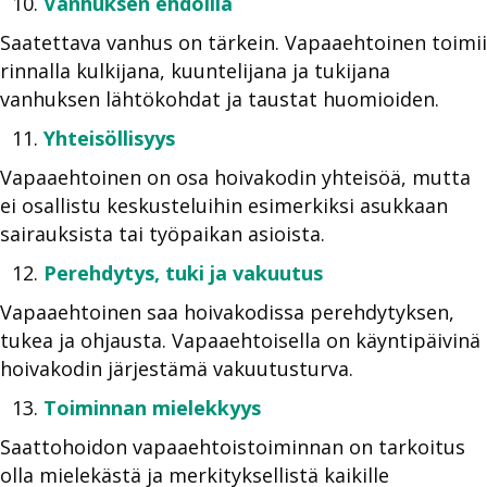
Vanhuksen ehdoilla
Saatettava vanhus on tärkein. Vapaaehtoinen toimii
rinnalla kulkijana, kuuntelijana ja tukijana
vanhuksen lähtökohdat ja taustat huomioiden.
Yhteisöllisyys
Vapaaehtoinen on osa hoivakodin yhteisöä, mutta
ei osallistu keskusteluihin esimerkiksi asukkaan
sairauksista tai työpaikan asioista.
Perehdytys, tuki ja vakuutus
Vapaaehtoinen saa hoivakodissa perehdytyksen,
tukea ja ohjausta. Vapaaehtoisella on käyntipäivinä
hoivakodin järjestämä vakuutusturva.
Toiminnan mielekkyys
Saattohoidon vapaaehtoistoiminnan on tarkoitus
olla mielekästä ja merkityksellistä kaikille