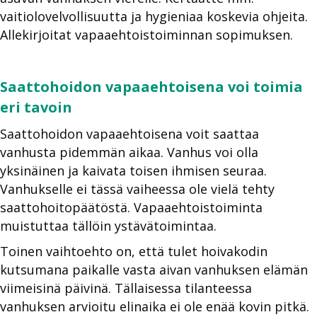
vaitiolovelvollisuutta ja hygieniaa koskevia ohjeita.
Allekirjoitat vapaaehtoistoiminnan sopimuksen.
Saattohoidon vapaaehtoisena voi toimia
eri tavoin
Saattohoidon vapaaehtoisena voit saattaa
vanhusta pidemmän aikaa. Vanhus voi olla
yksinäinen ja kaivata toisen ihmisen seuraa.
Vanhukselle ei tässä vaiheessa ole vielä tehty
saattohoitopäätöstä. Vapaaehtoistoiminta
muistuttaa tällöin ystävätoimintaa.
Toinen vaihtoehto on, että tulet hoivakodin
kutsumana paikalle vasta aivan vanhuksen elämän
viimeisinä päivinä. Tällaisessa tilanteessa
vanhuksen arvioitu elinaika ei ole enää kovin pitkä.