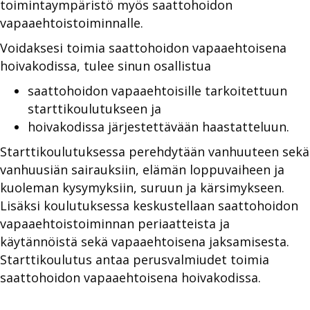
toimintaympäristö myös saattohoidon
vapaaehtoistoiminnalle.
Voidaksesi toimia saattohoidon vapaaehtoisena
hoivakodissa, tulee sinun osallistua
saattohoidon vapaaehtoisille tarkoitettuun
starttikoulutukseen ja
hoivakodissa järjestettävään haastatteluun.
Starttikoulutuksessa perehdytään vanhuuteen sekä
vanhuusiän sairauksiin, elämän loppuvaiheen ja
kuoleman kysymyksiin, suruun ja kärsimykseen.
Lisäksi koulutuksessa keskustellaan saattohoidon
vapaaehtoistoiminnan periaatteista ja
käytännöistä sekä vapaaehtoisena jaksamisesta.
Starttikoulutus antaa perusvalmiudet toimia
saattohoidon vapaaehtoisena hoivakodissa.