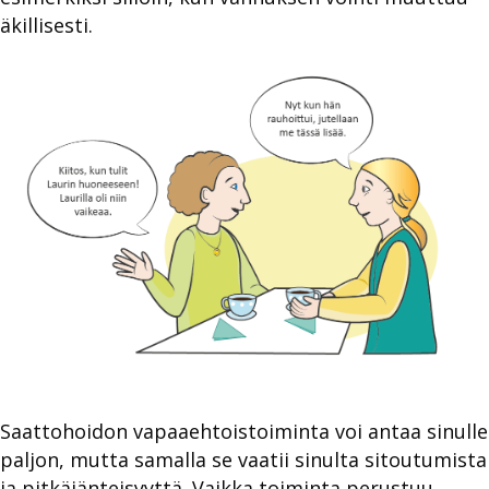
äkillisesti.
Saattohoidon vapaaehtoistoiminta voi antaa sinulle
paljon, mutta samalla se vaatii sinulta sitoutumista
ja pitkäjänteisyyttä. Vaikka toiminta perustuu