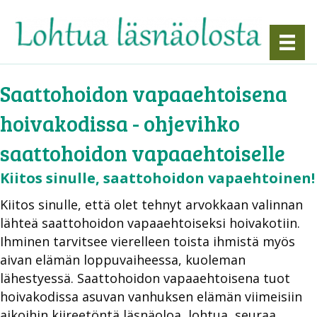
Saattohoidon vapaaehtoisena
hoivakodissa - ohjevihko
saattohoidon vapaaehtoiselle
Kiitos sinulle, saattohoidon vapaehtoinen!
Kiitos sinulle, että olet tehnyt arvokkaan valinnan
lähteä saattohoidon vapaaehtoiseksi hoivakotiin.
Ihminen tarvitsee vierelleen toista ihmistä myös
aivan elämän loppuvaiheessa, kuoleman
lähestyessä. Saattohoidon vapaaehtoisena tuot
hoivakodissa asuvan vanhuksen elämän viimeisiin
aikoihin kiireetöntä läsnäoloa, lohtua, seuraa,