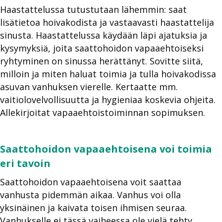
Haastattelussa tutustutaan lähemmin: saat
lisätietoa hoivakodista ja vastaavasti haastattelija
sinusta. Haastattelussa käydään läpi ajatuksia ja
kysymyksiä, joita saattohoidon vapaaehtoiseksi
ryhtyminen on sinussa herättänyt. Sovitte siitä,
milloin ja miten haluat toimia ja tulla hoivakodissa
asuvan vanhuksen vierelle. Kertaatte mm.
vaitiolovelvollisuutta ja hygieniaa koskevia ohjeita.
Allekirjoitat vapaaehtoistoiminnan sopimuksen.
Saattohoidon vapaaehtoisena voi toimia
eri tavoin
Saattohoidon vapaaehtoisena voit saattaa
vanhusta pidemmän aikaa. Vanhus voi olla
yksinäinen ja kaivata toisen ihmisen seuraa.
Vanhukselle ei tässä vaiheessa ole vielä tehty