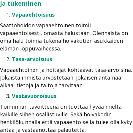
ja tukeminen
Vapaaehtoisuus
Saattohoidon vapaaehtoinen toimii
vapaaehtoisesti, omasta halustaan. Olennaista on
oma halu toimia tukena hoivakotien asukkaiden
elämän loppuvaiheessa.
Tasa-arvoisuus
Vapaaehtoinen ja hoitajat kohtaavat tasa-arvoisina.
Jokaista ihmistä arvostetaan. Jokaisen antamaa
aikaa, tietoja ja taitoja tarvitaan.
Vastavuoroisuus
Toiminnan tavoitteena on tuottaa hyvää mieltä
kaikille siihen osallistuville. Sekä hoivakodin
henkilökunnalla että vapaaehtoisella tulee olla kyky
antaa ja vastaanottaa palautetta.