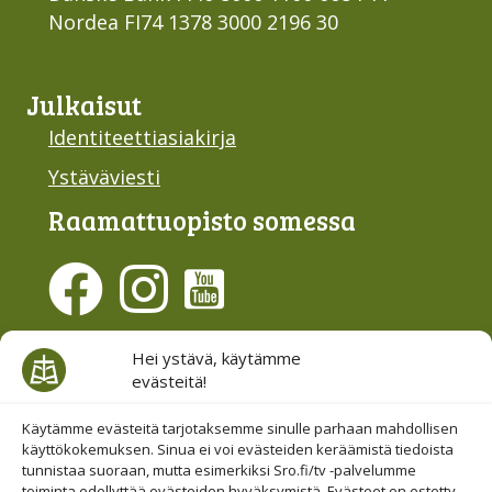
Nordea FI74 1378 3000 2196 30
Julkaisut
Identiteettiasiakirja
Ystäväviesti
Raamattu­opisto somessa
Evästesuostumus
Hei ystävä, käytämme
evästeitä!
Hallinnoi evästeitä
Etsi sivuiltamme
Käytämme evästeitä tarjotaksemme sinulle parhaan mahdollisen
käyttökokemuksen. Sinua ei voi evästeiden keräämistä tiedoista
tunnistaa suoraan, mutta esimerkiksi Sro.fi/tv -palvelumme
toiminta edellyttää evästeiden hyväksymistä. Evästeet on estetty,