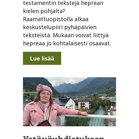
testamentin tekstejä heprean
kielen pohjalta?
Raamattuopistolla alkaa
keskustelupiiri pyhäpäivien
teksteistä. Mukaan voivat liittyä
hepreaa jo kohtalaisesti osaavat.
about Tervetuloa tutkiskelem
Lue lisää
Ystäväyhdistyksen