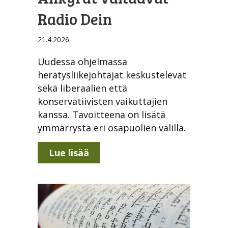
Radio Dein
21.4.2026
Uudessa ohjelmassa
herätysliikejohtajat keskustelevat
sekä liberaalien että
konservatiivisten vaikuttajien
kanssa. Tavoitteena on lisätä
ymmärrystä eri osapuolien välillä.
about Änkyrät valtaavat Radi
Lue lisää