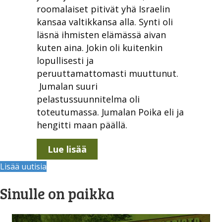
roomalaiset pitivät yhä Israelin
kansaa valtikkansa alla. Synti oli
läsnä ihmisten elämässä aivan
kuten aina. Jokin oli kuitenkin
lopullisesti ja
peruuttamattomasti muuttunut.
Jumalan suuri
pelastussuunnitelma oli
toteutumassa. Jumalan Poika eli ja
hengitti maan päällä.
about Joulu on toivon aikaa
Lue lisää
Lisää uutisia
Sinulle on paikka