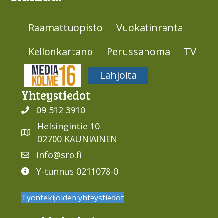
Raamattuopisto
Vuokatinranta
Kellonkartano
Perussanoma
TV
Media316
Lahjoita
Yhteys­tiedot
09 512 3910
Helsingintie 10
02700 KAUNIAINEN
info@sro.fi
Y-tunnus 0211078-0
Työntekijöiden yhteystiedot