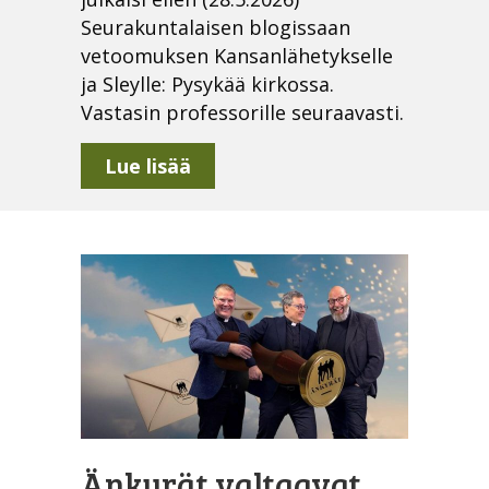
Seurakuntalaisen blogissaan
vetoomuksen Kansanlähetykselle
ja Sleylle: Pysykää kirkossa.
Vastasin professorille seuraavasti.
about Gaudeamus igitur?
Lue lisää
Änkyrät valtaavat