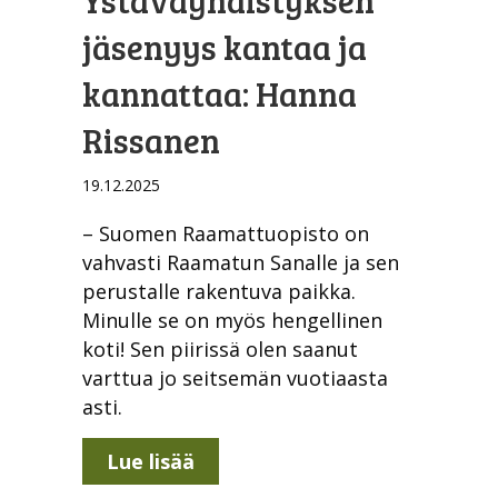
jäsenyys kantaa ja
kannattaa: Hanna
Rissanen
19.12.2025
– Suomen Raamattuopisto on
vahvasti Raamatun Sanalle ja sen
perustalle rakentuva paikka.
Minulle se on myös hengellinen
koti! Sen piirissä olen saanut
varttua jo seitsemän vuotiaasta
asti.
about Ystäväyhdistyksen jäse
Lue lisää