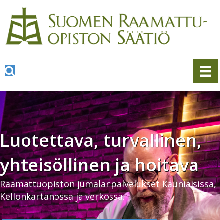
Luotettava, turvallinen,
yhteisöllinen ja hoitava
Raamattuopiston jumalanpalvelukset Kauniaisissa,
Kellonkartanossa ja verkossa.