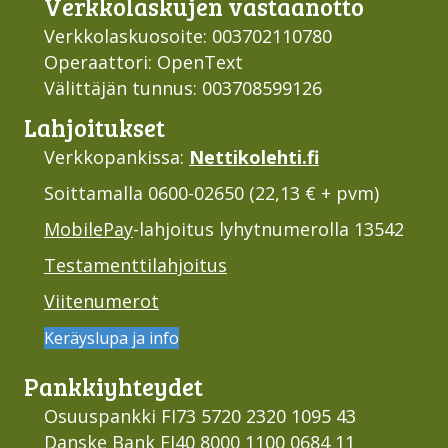
Verkko­laskujen vastaan­otto
Verkkolaskuosoite: 003702110780
Operaattori: OpenText
Välittäjän tunnus: 003708599126
Lahjoi­tukset
Verkkopankissa:
Nettikolehti.fi
Soittamalla 0600-02650 (22,13 € + pvm)
MobilePay
-lahjoitus lyhytnumerolla 13542
Testamenttilahjoitus
Viitenumerot
Keräyslupa ja info
Pankki­yhteydet
Osuuspankki FI73 5720 2320 1095 43
Danske Bank FI40 8000 1100 0684 11