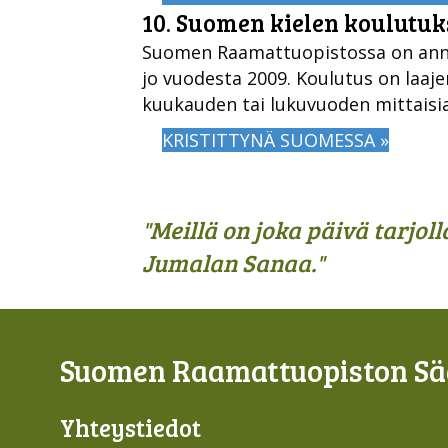
10. Suomen kielen koulutu
Suomen Raamattuopistossa on ann
jo vuodesta 2009. Koulutus on laaj
kuukauden tai lukuvuoden mittaisia
KRISTITTYNÄ SUOMESSA »
"Meillä on joka päivä tarjol
Jumalan Sanaa."
Suomen Raamattuopiston Sää
Yhteys­tiedot