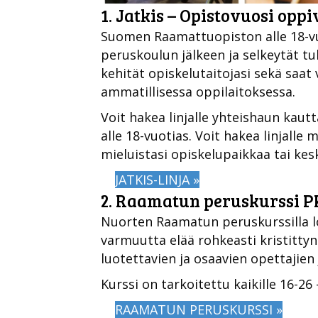
1. Jatkis – Opistovuosi oppiv
Suomen Raamattuopiston alle 18-vuo
peruskoulun jälkeen ja selkeytät tul
kehität opiskelutaitojasi sekä saat
ammatillisessa oppilaitoksessa.
Voit hakea linjalle yhteishaun kautt
alle 18-vuotias. Voit hakea linjalle
mieluistasi opiskelupaikkaa tai ke
JATKIS-LINJA »
2. Raamatun peruskurssi PK
Nuorten Raamatun peruskurssilla lö
varmuutta elää rohkeasti kristittyn
luotettavien ja osaavien opettajien 
Kurssi on tarkoitettu kaikille 16-26 -v
RAAMATUN PERUSKURSSI »