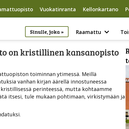
amattuopisto
Vuokatinranta
Kellonkartano
P
Sinulle, joka »
Raamattu
Toi
R
 on kristillinen kansanopisto
tuopiston toiminnan ytimessä. Meillä
tuksia vanhan kirjan äärellä innostuneessa
ä kristillisessä perinteessä, mutta kohtaamme
tä itsesi, tule mukaan pohtimaan, virkistymään ja
datuksi.