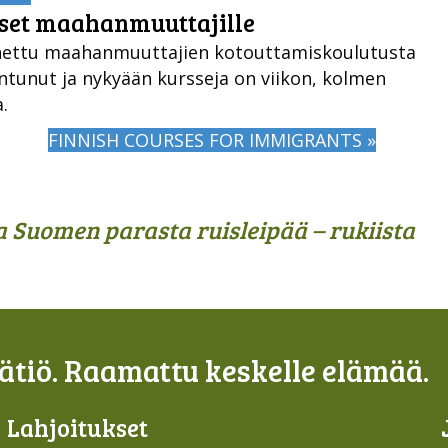
kset maahanmuuttajille
ettu maahanmuuttajien kotouttamiskoulutusta
entunut ja nykyään kursseja on viikon, kolmen
.
FINNISH COURSES FOR IMMIGRANTS »
la Suomen parasta ruisleipää – rukiista
tiö. Raamattu keskelle elämää.
Lahjoi­tukset