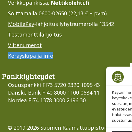
Verkkopankissa:
Nettikolehti.fi
Soittamalla 0600-02650 (22,13 € + pvm)
MobilePay
-lahjoitus lyhytnumerolla 13542
Testamenttilahjoitus
Viitenumerot
Keräyslupa ja info
Pankki­yhteydet
Osuuspankki FI73 5720 2320 1095 43
Danske Bank FI40 8000 1100 0684 11
Käytämme e
käyttökoke
Nordea FI74 1378 3000 2196 30
suoraan, mu
evästeiden
Halutessas
suostumust
© 2019-2026 Suomen Raamattuopiston Säätiö