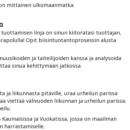
kon mittainen ulkomaanmatka.
a
ottamisen linja on sinun kiitoratasi tuottajan,
urapolulla!
Opit biisintuotantoprosessin alusta
muusikoiden ja taiteilijoiden kanssa ja analysoida
uttaa sinua kehittymään jatkossa.
a ja liikunnasta pitäville, uraa urheilun parissa
uaa viettää välivuoden liikunnan ja urheilun parissa.
eilu.
 Kauniaisissa ja Vuokatissa, jossa on maailman
un harrastamiselle.