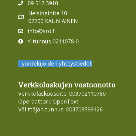
09 512 3910
Helsingintie 10
02700 KAUNIAINEN
info@sro.fi
Y-tunnus 0211078-0
Työntekijöiden yhteystiedot
Verkko­laskujen vastaan­otto
Verkkolaskuosoite: 003702110780
Operaattori: OpenText
Välittäjän tunnus: 003708599126