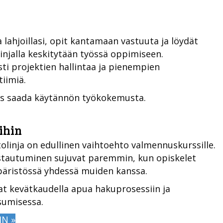
 lahjoillasi, opit kantamaan vastuuta ja löydät
linjalla keskitytään työssä oppimiseen.
usti projektien hallintaa ja pienempien
iimiä.
uus saada käytännön työkokemusta.
ihin
olinja on edullinen vaihtoehto valmennuskurssille.
istautuminen sujuvat paremmin, kun opiskelet
päristössä yhdessä muiden kanssa.
saat kevätkaudella apua hakuprosessiin ja
sumisessa.
N »