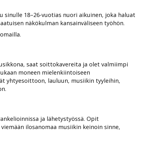
tu sinulle 18–26-vuotias nuori aikuinen, joka haluat
laatuisen näkökulman kansainväliseen työhön.
omailla.
uusikkona, saat soittokavereita ja olet valmiimpi
 mukaan moneen mielenkiintoiseen
t yhtyesoittoon, lauluun, musiikin tyyleihin,
on.
ankelioinnissa ja lähetystyössä.
Opit
viemään ilosanomaa musiikin keinoin sinne,