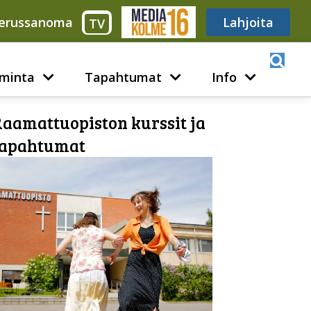
erussanoma
Media316
Lahjoita
TV
minta
Tapahtumat
Info
aamattuopiston kurssit ja
tapahtumat