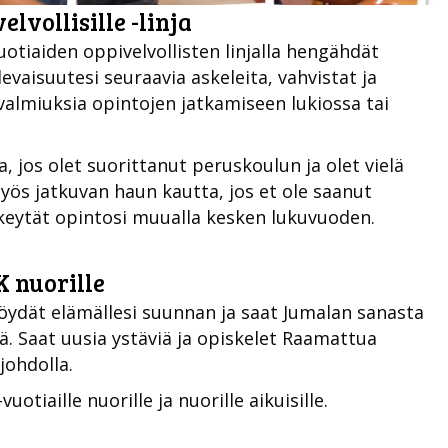
elvollisille -linja
tiaiden oppivelvollisten linjalla hengähdät
evaisuutesi seuraavia askeleita, vahvistat ja
 valmiuksia opintojen jatkamiseen lukiossa tai
a, jos olet suorittanut peruskoulun ja olet vielä
 myös jatkuvan haun kautta, jos et ole saanut
skeytät opintosi muualla kesken lukuvuoden.
 nuorille
ydät elämällesi suunnan ja s
aat Jumalan sanasta
ä.
Saat uusia ystäviä ja opiskelet
Raamattua
johdolla.
uotiaille nuorille ja nuorille aikuisille.