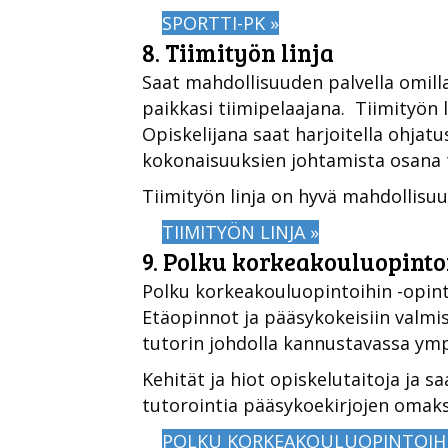
SPORTTI-PK »
8. Tiimityön linja
Saat mahdollisuuden palvella omilla
paikkasi tiimipelaajana. Tiimityön 
O
piskelijana saat harjoitella ohjat
kokonaisuuksien johtamista osana t
Tiimityön linja on hyvä mahdollis
TIIMITYÖN LINJA »
9. Polku korkeakouluopinto
Polku korkeakouluopintoihin -opint
Etäopinnot ja pääsykokeisiin valm
tutorin johdolla kannustavassa ym
Kehität ja hiot opiskelutaitoja ja 
tutorointia pääsykoekirjojen omak
POLKU KORKEAKOULUOPINTOIHI