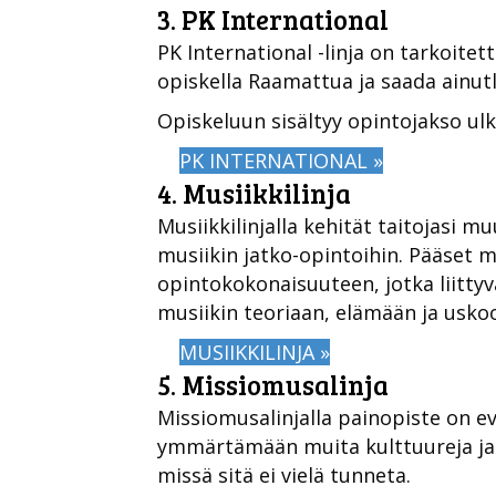
3. PK International
PK International -linja on tarkoitet
opiskella Raamattua ja saada ainut
Opiskeluun sisältyy opintojakso ulk
PK INTERNATIONAL »
4. Musiikkilinja
Musiikkilinjalla kehität taitojasi m
musiikin jatko-opintoihin. Pääset
opintokokonaisuuteen, jotka liittyvä
musiikin teoriaan, elämään ja usko
MUSIIKKILINJA »
5. Missiomusalinja
Missiomusalinjalla painopiste on ev
ymmärtämään muita kulttuureja ja 
missä sitä ei vielä tunneta.