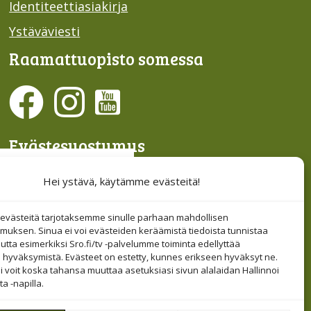
Identiteettiasiakirja
Ystäväviesti
Raamattu­opisto somessa
Evästesuostumus
Hallinnoi evästeitä
Hei ystävä, käytämme evästeitä!
Etsi sivuiltamme
västeitä tarjotaksemme sinulle parhaan mahdollisen
muksen. Sinua ei voi evästeiden keräämistä tiedoista tunnistaa
tta esimerkiksi Sro.fi/tv -palvelumme toiminta edellyttää
 hyväksymistä. Evästeet on estetty, kunnes erikseen hyväksyt ne.
i voit koska tahansa muuttaa asetuksiasi sivun alalaidan Hallinnoi
a -napilla.