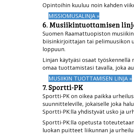
Opintoihin kuuluu noin kahden vii
MISSIOMUSALINJA »
6. Musiikintuottamisen linj
Suomen Raamattuopiston musiikin tu
biisinkirjoittajan tai pelimuusikon 
loppuun.
Linjan käytyäsi osaat työskennellä 
omaa tuottamistasi tavalla, joka a
MUSIIKIN TUOTTAMISEN LINJA »
7. Sportti-PK
Sportti-PK on oikea paikka urheilust
suunnitteleville, jokaiselle joka hal
Sportti-PK:lla yhdistyvät usko ja urh
Sportti-PK:lla opetusta toteutetaan
luokan puitteet liikunnan ja urheil