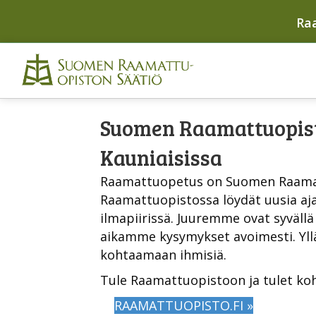
Ra
Suomen Raamattuopisto
Kauniaisissa
Raamattuopetus on Suomen Raamat
Raamattuopistossa löydät uusia aja
ilmapiirissä. Juuremme ovat syväll
aikamme kysymykset avoimesti. Yllä
kohtaamaan ihmisiä.
Tule Raamattuopistoon ja tulet koh
RAAMATTUOPISTO.FI »