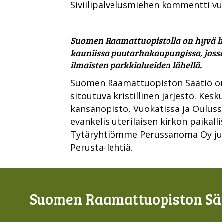
Siviilipalvelusmiehen kommentti v
Suomen Raamattuopistolla on hyvä hen
kauniissa puutarhakaupungissa, joss
ilmaisten parkkialueiden lähellä.
Suomen Raamattuopiston Säätiö on
sitoutuva kristillinen järjestö. Kesk
kansanopisto, Vuokatissa ja Oulus
evankelisluterilaisen kirkon paikalli
Tytäryhtiömme Perussanoma Oy julkai
Perusta-lehtiä.
Suomen Raamattuopiston Sää