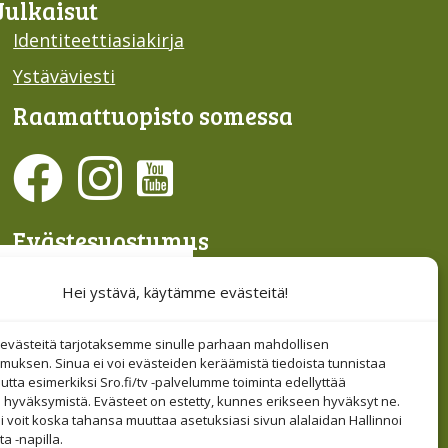
Julkaisut
Identiteettiasiakirja
Ystäväviesti
Raamattu­opisto somessa
Evästesuostumus
Hallinnoi evästeitä
Hei ystävä, käytämme evästeitä!
Etsi sivuiltamme
västeitä tarjotaksemme sinulle parhaan mahdollisen
muksen. Sinua ei voi evästeiden keräämistä tiedoista tunnistaa
tta esimerkiksi Sro.fi/tv -palvelumme toiminta edellyttää
 hyväksymistä. Evästeet on estetty, kunnes erikseen hyväksyt ne.
i voit koska tahansa muuttaa asetuksiasi sivun alalaidan Hallinnoi
a -napilla.