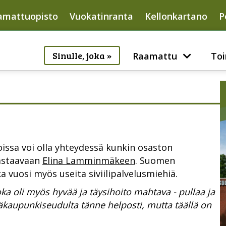
amattuopisto
Vuokatinranta
Kellonkartano
P
Sinulle, joka »
Raamattu
Toi
ioissa voi olla yhteydessä kunkin osaston
vastaavaan
Elina Lamminmäkeen
. Suomen
 vuosi myös useita siviilipalvelusmiehiä.
ka oli myös hyvää ja täysihoito mahtava - pullaa ja
pääkaupunkiseudulta tänne helposti, mutta täällä on