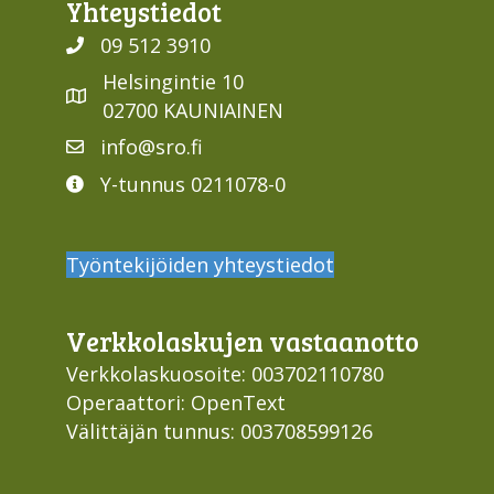
Yhteys­tiedot
09 512 3910
Helsingintie 10
02700 KAUNIAINEN
info@sro.fi
Y-tunnus 0211078-0
Työntekijöiden yhteystiedot
Verkko­laskujen vastaan­otto
Verkkolaskuosoite: 003702110780
Operaattori: OpenText
Välittäjän tunnus: 003708599126