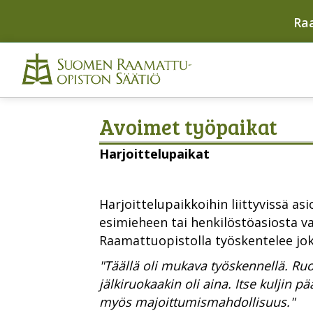
Ra
Avoimet työpaikat
Harjoittelupaikat
Harjoittelupaikkoihin liittyvissä as
esimieheen tai henkilöstöasiosta 
Raamattuopistolla työskentelee joka
"Täällä oli mukava työskennellä. Ruo
jälkiruokaakin oli aina. Itse kuljin 
myös majoittumismahdollisuus."