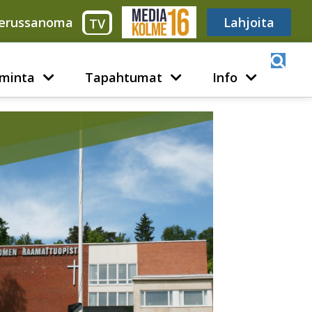
erussanoma
Media316
Lahjoita
TV
minta
Tapahtumat
Info