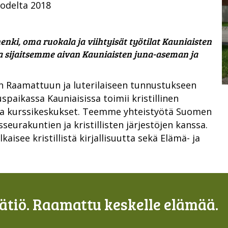
uodelta 2018
ki, oma ruokala ja viihtyisät työtilat Kauniaisten
a sijaitsemme aivan Kauniaisten juna-aseman ja
 Raamattuun ja luterilaiseen tunnustukseen
uspaikassa Kauniaisissa toimii kristillinen
sa kurssikeskukset. Teemme yhteistyötä Suomen
sseurakuntien ja kristillisten järjestöjen kanssa.
see kristillistä kirjallisuutta sekä Elämä- ja
tiö. Raamattu keskelle elämää.