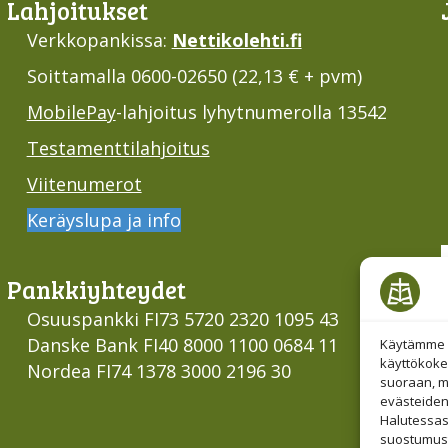
Lahjoi­tukset
Verkkopankissa:
Nettikolehti.fi
Soittamalla 0600-02650 (22,13 € + pvm)
MobilePay
-lahjoitus lyhytnumerolla 13542
Testamenttilahjoitus
Viitenumerot
Keräyslupa ja info
Pankki­yhteydet
Osuuspankki FI73 5720 2320 1095 43
Danske Bank FI40 8000 1100 0684 11
Käytämme e
käyttökoke
Nordea FI74 1378 3000 2196 30
suoraan, mu
evästeiden
Halutessas
suostumust