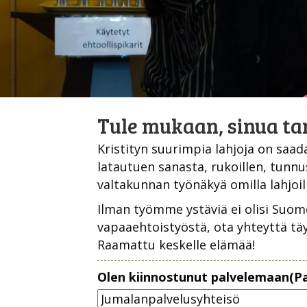
Tule mukaan, sinua ta
Kristityn suurimpia lahjoja on saad
latautuen sanasta, rukoillen, tunnus
valtakunnan työnäkyä omilla lahjoil
Ilman työmme ystäviä ei olisi Suom
vapaaehtoistyöstä, ota yhteyttä tä
Raamattu keskelle elämää!
Olen kiinnostunut palvelemaan
(P