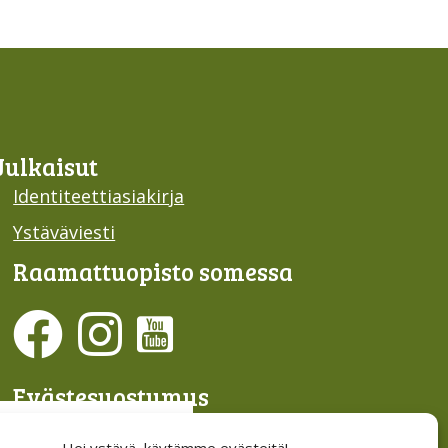
Julkaisut
Identiteettiasiakirja
Ystäväviesti
Raamattu­opisto somessa
Evästesuostumus
Hallinnoi evästeitä
Hei ystävä, käytämme evästeitä!