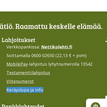
tiö. Raamattu keskelle elämää.
Lahjoi­tukset
Verkkopankissa:
Nettikolehti.fi
Soittamalla 0600-02650 (22,13 € + pvm)
MobilePay
-lahjoitus lyhytnumerolla 13542
Testamenttilahjoitus
Viitenumerot
Keräyslupa ja info
Pankki­yhteydet