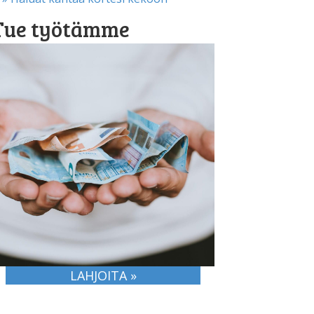
Tue työtämme
LAHJOITA »