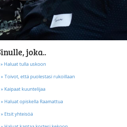
inulle, joka..
» Haluat tulla uskoon
» Toivot, että puolestasi rukoillaan
» Kaipaat kuuntelijaa
» Haluat opiskella Raamattua
» Etsit yhteisöä
» Haluat kantaa kortesi kekoon