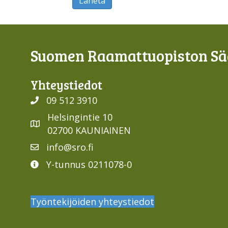
Lähetä
Suomen Raamattuopiston Sää
Yhteys­tiedot
09 512 3910
Helsingintie 10
02700 KAUNIAINEN
info@sro.fi
Y-tunnus 0211078-0
Työntekijöiden yhteystiedot