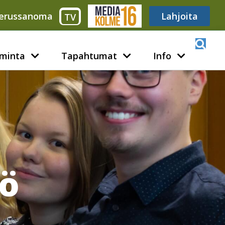
erussanoma
Media316
Lahjoita
TV
minta
Tapahtumat
Info
yö