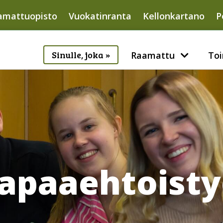
amattuopisto
Vuokatinranta
Kellonkartano
P
Sinulle, joka »
Raamattu
Toi
apaaehtoist