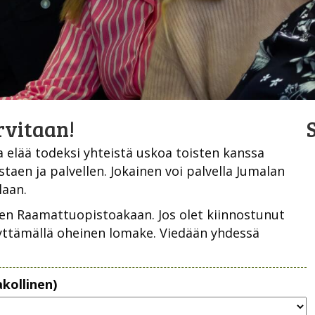
rvitaan!
S
a elää todeksi yhteistä uskoa toisten kanssa
taen ja palvellen. Jokainen voi palvella Jumalan
laan.
en Raamattuopistoakaan. Jos olet kiinnostunut
yttämällä oheinen lomake. Viedään yhdessä
akollinen)