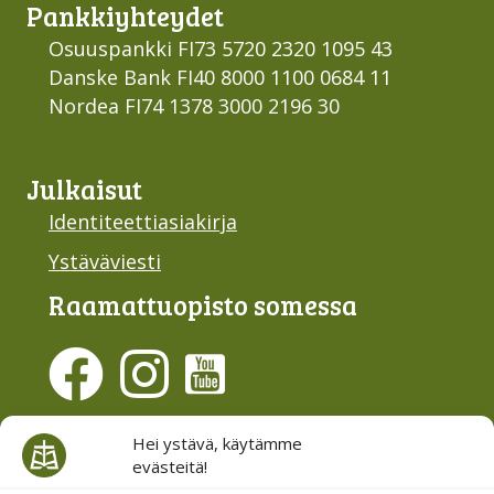
Pankki­yhteydet
Osuuspankki FI73 5720 2320 1095 43
Danske Bank FI40 8000 1100 0684 11
Nordea FI74 1378 3000 2196 30
Julkaisut
Identiteettiasiakirja
Ystäväviesti
Raamattu­opisto somessa
Evästesuostumus
Hei ystävä, käytämme
evästeitä!
Hallinnoi evästeitä