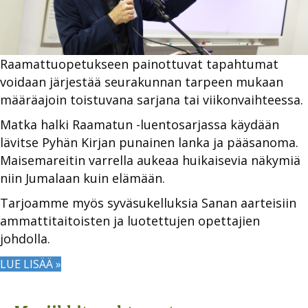
Raamattuopetukseen painottuvat tapahtumat
voidaan järjestää seurakunnan tarpeen mukaan
määräajoin toistuvana sarjana tai viikonvaihteessa.
Matka halki Raamatun -luentosarjassa käydään
lävitse Pyhän Kirjan punainen lanka ja pääsanoma.
Maisemareitin varrella aukeaa huikaisevia näkymiä
niin Jumalaan kuin elämään.
Tarjoamme myös syväsukelluksia Sanan aarteisiin
ammattitaitoisten ja luotettujen opettajien
johdolla.
LUE LISÄÄ »