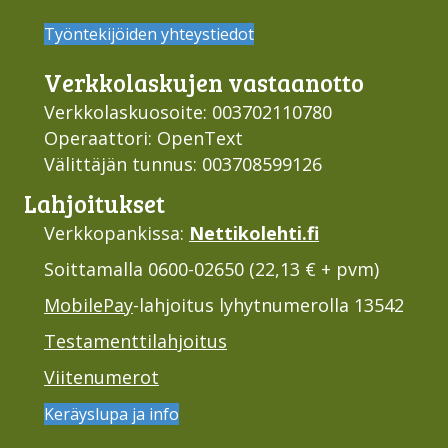
Työntekijöiden yhteystiedot
Verkko­laskujen vastaan­otto
Verkkolaskuosoite: 003702110780
Operaattori: OpenText
Välittäjän tunnus: 003708599126
Lahjoi­tukset
Verkkopankissa:
Nettikolehti.fi
Soittamalla 0600-02650 (22,13 € + pvm)
MobilePay
-lahjoitus lyhytnumerolla 13542
Testamenttilahjoitus
Viitenumerot
Keräyslupa ja info