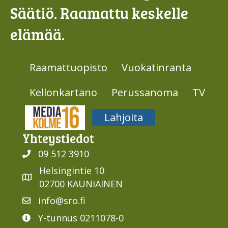
Säätiö. Raamattu keskelle
elämää.
Raamattuopisto
Vuokatinranta
Kellonkartano
Perussanoma
TV
Media316
Lahjoita
Yhteys­tiedot
09 512 3910
Helsingintie 10
02700 KAUNIAINEN
info@sro.fi
Y-tunnus 0211078-0