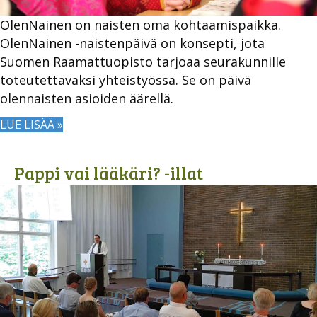
OlenNainen on naisten oma kohtaamispaikka.
OlenNainen -naistenpäivä on konsepti, jota
Suomen Raamattuopisto tarjoaa seurakunnille
toteutettavaksi yhteistyössä. Se on päivä
olennaisten asioiden äärellä.
LUE LISÄÄ »
Pappi vai lääkäri? -illat