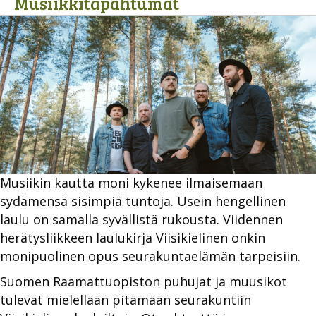
Musiikkitapahtumat
Musiikin kautta moni kykenee ilmaisemaan
sydämensä sisimpiä tuntoja. Usein hengellinen
laulu on samalla syvällistä rukousta. Viidennen
herätysliikkeen laulukirja Viisikielinen onkin
monipuolinen opus seurakuntaelämän tarpeisiin.
Suomen Raamattuopiston puhujat ja muusikot
tulevat mielellään pitämään seurakuntiin