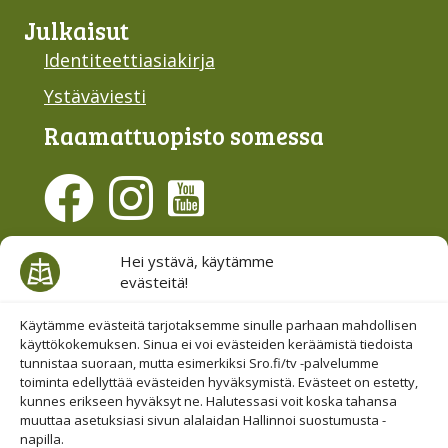
Julkaisut
Identiteettiasiakirja
Ystäväviesti
Raamattu­opisto somessa
Evästesuostumus
Hei ystävä, käytämme
evästeitä!
Hallinnoi evästeitä
Etsi sivuiltamme
Käytämme evästeitä tarjotaksemme sinulle parhaan mahdollisen
käyttökokemuksen. Sinua ei voi evästeiden keräämistä tiedoista
tunnistaa suoraan, mutta esimerkiksi Sro.fi/tv -palvelumme
toiminta edellyttää evästeiden hyväksymistä. Evästeet on estetty,
kunnes erikseen hyväksyt ne. Halutessasi voit koska tahansa
muuttaa asetuksiasi sivun alalaidan Hallinnoi suostumusta -
napilla.