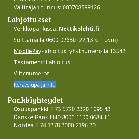
Välittäjän tunnus: 003708599126
Lahjoi­tukset
Verkkopankissa:
Nettikolehti.fi
Soittamalla 0600-02650 (22,13 € + pvm)
MobilePay
-lahjoitus lyhytnumerolla 13542
Testamenttilahjoitus
Viitenumerot
Keräyslupa ja info
Pankki­yhteydet
Osuuspankki FI73 5720 2320 1095 43
Danske Bank FI40 8000 1100 0684 11
Nordea FI74 1378 3000 2196 30