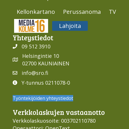
Kellonkartano
Perussanoma
TV
Media316
Lahjoita
Yhteys­tiedot
09 512 3910
Helsingintie 10
02700 KAUNIAINEN
info@sro.fi
Y-tunnus 0211078-0
Työntekijöiden yhteystiedot
Verkko­laskujen vastaan­otto
Verkkolaskuosoite: 003702110780
Operaattori: OpenText