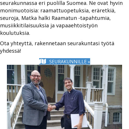
seurakunnassa eri puolilla Suomea. Ne ovat hyvin
monimuotoisia: raamattuopetuksia, eräretkiä,
seuroja, Matka halki Raamatun -tapahtumia,
musiikkitilaisuuksia ja vapaaehtoistyön
koulutuksia.
Ota yhteyttä, rakennetaan seurakuntasi työtä
yhdessä!
SEURAKUNNILLE »