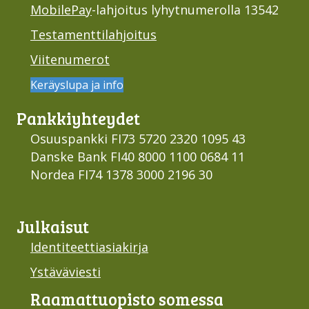
MobilePay
-lahjoitus lyhytnumerolla 13542
Testamenttilahjoitus
Viitenumerot
Keräyslupa ja info
Pankki­yhteydet
Osuuspankki FI73 5720 2320 1095 43
Danske Bank FI40 8000 1100 0684 11
Nordea FI74 1378 3000 2196 30
Julkaisut
Identiteettiasiakirja
Ystäväviesti
Raamattu­opisto somessa