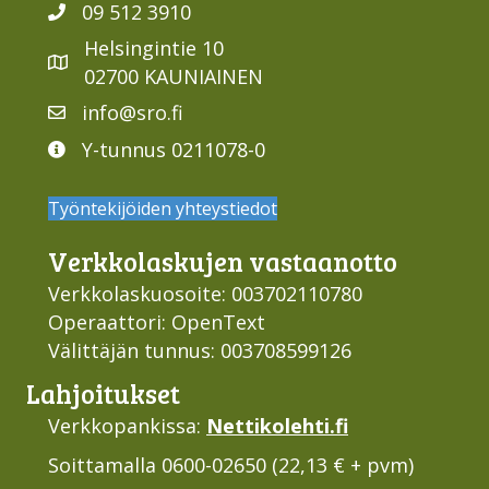
09 512 3910
Helsingintie 10
02700 KAUNIAINEN
info@sro.fi
Y-tunnus 0211078-0
Työntekijöiden yhteystiedot
Verkko­laskujen vastaan­otto
Verkkolaskuosoite: 003702110780
Operaattori: OpenText
Välittäjän tunnus: 003708599126
Lahjoi­tukset
Verkkopankissa:
Nettikolehti.fi
Soittamalla 0600-02650 (22,13 € + pvm)