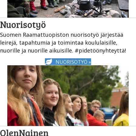
Nuorisotyö
Suomen Raamattuopiston nuorisotyö järjestää
leirejä, tapahtumia ja toimintaa koululaisille,
nuorille ja nuorille aikuisille. #pidetöönyhteyttä!
NUORISOTYÖ »
OlenNainen