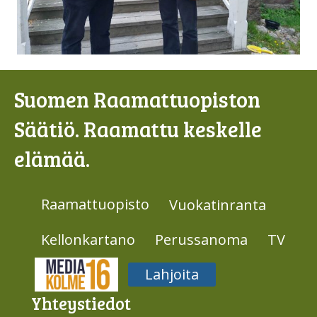
Suomen Raamattuopiston
Säätiö. Raamattu keskelle
elämää.
Raamattuopisto
Vuokatinranta
Kellonkartano
Perussanoma
TV
Media316
Lahjoita
Yhteys­tiedot