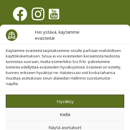
Evästesuostumus
Hei ystävä, käytämme
evästeitä!
Hallinnoi evästeitä
Etsi sivuiltamme
Käytämme evästeitä tarjotaksemme sinulle parhaan mahdollisen
käyttökokemuksen. Sinua ei voi evästeiden keräämistä tiedoista
tunnistaa suoraan, mutta esimerkiksi Sro.fi/tv -palvelumme
toiminta edellyttää evästeiden hyväksymistä. Evästeet on estetty,
kunnes erikseen hyväksyt ne. Halutessasi voit koska tahansa
muuttaa asetuksiasi sivun alalaidan Hallinnoi suostumusta -
napilla.
© 2019-2026 Suomen Raamattuopiston Säätiö
Hyväksy
Saavutettavuus huomioitu
Kiellä
Suojattu Googlen reCAPTCHA-palvelun avulla.
Tietosuoja
ja
ehdot
.
Näytä asetukset