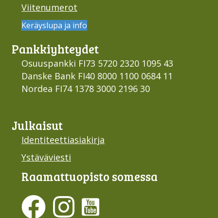
Viitenumerot
Keräyslupa ja info
Pankki­yhteydet
Osuuspankki FI73 5720 2320 1095 43
Danske Bank FI40 8000 1100 0684 11
Nordea FI74 1378 3000 2196 30
Julkaisut
Identiteettiasiakirja
Ystäväviesti
Raamattu­opisto somessa