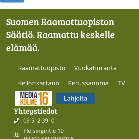
Suomen Raamattuopiston
Säätiö. Raamattu keskelle
elämää.
Raamattuopisto
Vuokatinranta
Kellonkartano
Perussanoma
TV
Media316
Lahjoita
Yhteys­tiedot
09 512 3910
Helsingintie 10
02700 KAUNIAINEN