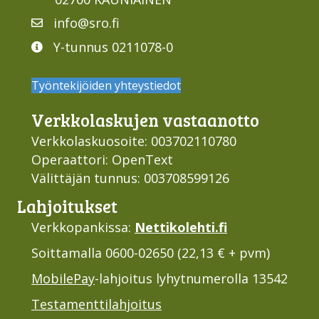
info@sro.fi
Y-tunnus 0211078-0
Työntekijöiden yhteystiedot
Verkko­laskujen vastaan­otto
Verkkolaskuosoite: 003702110780
Operaattori: OpenText
Välittäjän tunnus: 003708599126
Lahjoi­tukset
Verkkopankissa:
Nettikolehti.fi
Soittamalla 0600-02650 (22,13 € + pvm)
MobilePay
-lahjoitus lyhytnumerolla 13542
Testamenttilahjoitus