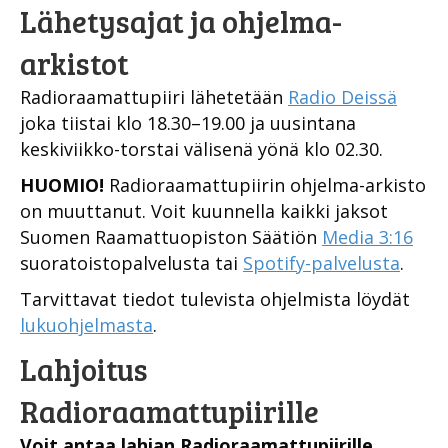
Lähetysajat ja ohjelma-
arkistot
Radioraamattupiiri lähetetään
Radio Deissä
joka tiistai klo 18.30–19.00 ja uusintana
keskiviikko-torstai välisenä yönä klo 02.30.
HUOMIO!
Radioraamattupiirin ohjelma-arkisto
on muuttanut. Voit kuunnella kaikki jaksot
Suomen Raamattuopiston Säätiön
Media 3:16
suoratoistopalvelusta tai
Spotify-palvelusta
.
Tarvittavat tiedot tulevista ohjelmista löydät
lukuohjelmasta
.
Lahjoitus
Radioraamattupiirille
Voit antaa lahjan Radioraamattupiirille