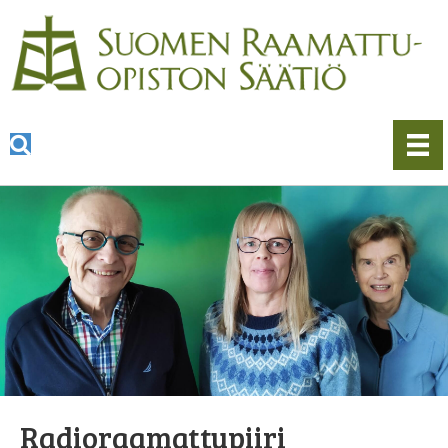
Radioraamattupiiri