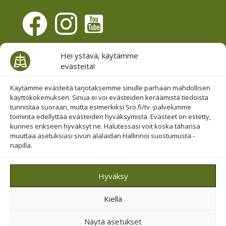
Evästesuostumus
Hei ystävä, käytämme
evästeitä!
Hallinnoi evästeitä
Etsi sivuiltamme
Käytämme evästeitä tarjotaksemme sinulle parhaan mahdollisen
käyttökokemuksen. Sinua ei voi evästeiden keräämistä tiedoista
tunnistaa suoraan, mutta esimerkiksi Sro.fi/tv -palvelumme
toiminta edellyttää evästeiden hyväksymistä. Evästeet on estetty,
kunnes erikseen hyväksyt ne. Halutessasi voit koska tahansa
muuttaa asetuksiasi sivun alalaidan Hallinnoi suostumusta -
napilla.
© 2019-2026 Suomen Raamattuopiston Säätiö
Hyväksy
Saavutettavuus huomioitu
Kiellä
Suojattu Googlen reCAPTCHA-palvelun avulla.
Tietosuoja
ja
ehdot
.
Näytä asetukset