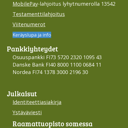
MobilePay
-lahjoitus lyhytnumerolla 13542
Testamenttilahjoitus
Viitenumerot
Keräyslupa ja info
Pankki­yhteydet
Osuuspankki FI73 5720 2320 1095 43
Danske Bank FI40 8000 1100 0684 11
Nordea FI74 1378 3000 2196 30
Julkaisut
Identiteettiasiakirja
Ystäväviesti
Raamattu­opisto somessa