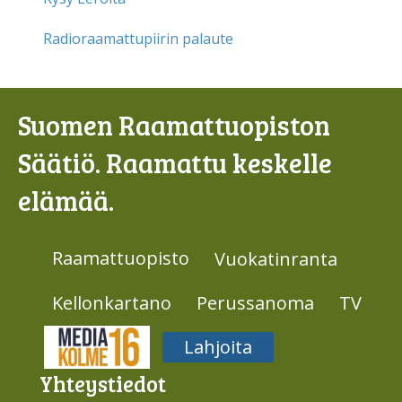
Radioraamattupiirin palaute
Suomen Raamattuopiston
Säätiö. Raamattu keskelle
elämää.
Raamattuopisto
Vuokatinranta
Kellonkartano
Perussanoma
TV
Media316
Lahjoita
Yhteys­tiedot