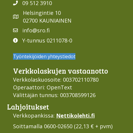
09 512 3910
Helsingintie 10
02700 KAUNIAINEN
info@sro.fi
Y-tunnus 0211078-0
Työntekijöiden yhteystiedot
Verkko­laskujen vastaan­otto
Verkkolaskuosoite: 003702110780
Operaattori: OpenText
Välittäjän tunnus: 003708599126
Lahjoi­tukset
Verkkopankissa:
Nettikolehti.fi
Soittamalla 0600-02650 (22,13 € + pvm)