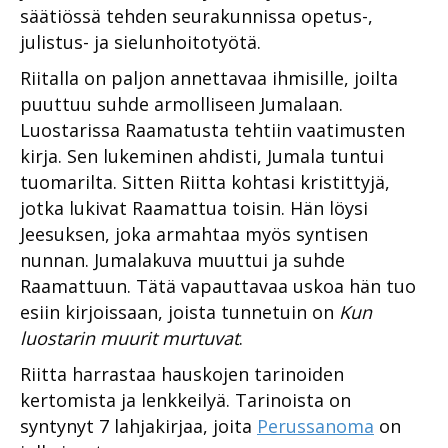
säätiössä tehden seurakunnissa opetus-,
julistus- ja sielunhoitotyötä.
Riitalla on paljon annettavaa ihmisille, joilta
puuttuu suhde armolliseen Jumalaan.
Luostarissa Raamatusta tehtiin vaatimusten
kirja. Sen lukeminen ahdisti, Jumala tuntui
tuomarilta. Sitten
Riitta
kohtasi kristittyjä,
jotka lukivat Raamattua toisin. Hän löysi
Jeesuksen, joka armahtaa myös syntisen
nunnan. Jumalakuva muuttui ja suhde
Raamattuun. Tätä vapauttavaa uskoa hän tuo
esiin kirjoissaan, joista tunnetuin on
Kun
luostarin muurit murtuvat
.
Riitta
harrastaa hauskojen tarinoiden
kertomista ja lenkkeilyä. Tarinoista on
syntynyt 7 lahjakirjaa, joita
Perussanoma
on