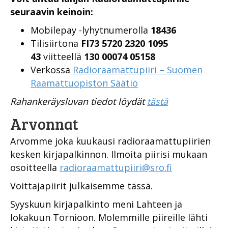
seuraavin keinoin:
Mobilepay -lyhytnumerolla
18436
Tilisiirtona
FI73 5720 2320 1095
43
viitteellä
130 00074 05158
Verkossa
Radioraamattupiiri – Suomen
Raamattuopiston Säätiö
Rahankeräysluvan tiedot löydät
tästä
Arvonnat
Arvomme joka kuukausi radioraamattupiirien
kesken kirjapalkinnon. Ilmoita piirisi mukaan
osoitteella
radioraamattupiiri@sro.fi
Voittajapiirit julkaisemme tässä.
Syyskuun kirjapalkinto meni Lahteen ja
lokakuun Tornioon. Molemmille piireille lähti