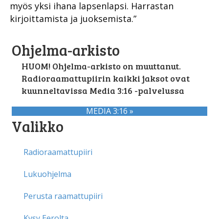
myös yksi ihana lapsenlapsi. Harrastan
kirjoittamista ja juoksemista.”
Ohjelma-arkisto
HUOM! Ohjelma-arkisto on muuttanut.
Radioraamattupiirin kaikki jaksot ovat
kuunneltavissa Media 3:16 -palvelussa
MEDIA 3:16 »
Valikko
Radioraamattupiiri
Lukuohjelma
Perusta raamattupiiri
Kysy Eerolta