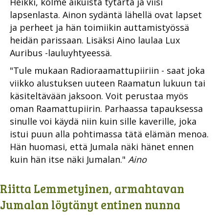
Heikki, kolme aikuista tytärtä ja viisi
lapsenlasta. Ainon sydäntä lähellä ovat lapset
ja perheet ja hän toimiikin auttamistyössä
heidän parissaan. Lisäksi Aino laulaa Lux
Auribus -lauluyhtyeessä.
"Tule mukaan Radioraamattupiiriin - saat joka
viikko alustuksen uuteen Raamatun lukuun tai
käsiteltävään jaksoon. Voit perustaa myös
oman Raamattupiirin. Parhaassa tapauksessa
sinulle voi käydä niin kuin sille kaverille, joka
istui puun alla pohtimassa tätä elämän menoa.
Hän huomasi, että Jumala näki hänet ennen
kuin hän itse näki Jumalan."
Aino
Riitta Lemmetyinen, armahtavan
Jumalan löytänyt entinen nunna