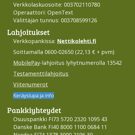
Verkkolaskuosoite: 003702110780
Operaattori: OpenText
Välittäjän tunnus: 003708599126
Lahjoi­tukset
Verkkopankissa:
Nettikolehti.fi
Soittamalla 0600-02650 (22,13 € + pvm)
MobilePay
-lahjoitus lyhytnumerolla 13542
Testamenttilahjoitus
Viitenumerot
Keräyslupa ja info
Pankki­yhteydet
Osuuspankki FI73 5720 2320 1095 43
Danske Bank FI40 8000 1100 0684 11
Nordea FI74 1378 3000 2196 30