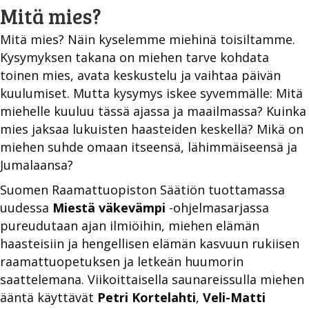
Mitä mies?
Mitä mies? Näin kyselemme miehinä toisiltamme.
Kysymyksen takana on miehen tarve kohdata
toinen mies, avata keskustelu ja vaihtaa päivän
kuulumiset. Mutta kysymys iskee syvemmälle: Mitä
miehelle kuuluu tässä ajassa ja maailmassa? Kuinka
mies jaksaa lukuisten haasteiden keskellä? Mikä on
miehen suhde omaan itseensä, lähimmäiseensä ja
Jumalaansa?
Suomen Raamattuopiston Säätiön tuottamassa
uudessa
Miestä väkevämpi
-ohjelmasarjassa
pureudutaan ajan ilmiöihin, miehen elämän
haasteisiin ja hengellisen elämän kasvuun rukiisen
raamattuopetuksen ja letkeän huumorin
saattelemana. Viikoittaisella saunareissulla miehen
ääntä käyttävät
Petri Kortelahti
,
Veli-Matti