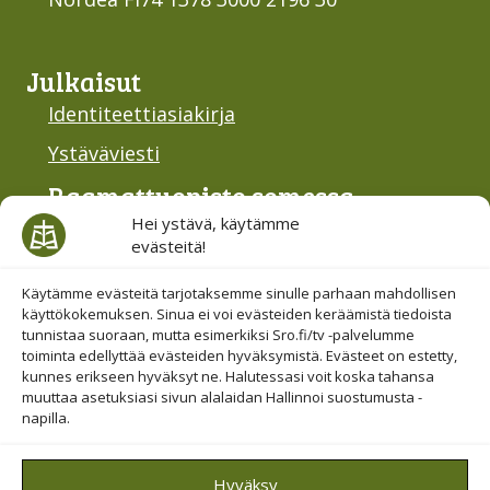
Julkaisut
Identiteettiasiakirja
Ystäväviesti
Raamattu­opisto somessa
Hei ystävä, käytämme
evästeitä!
Käytämme evästeitä tarjotaksemme sinulle parhaan mahdollisen
käyttökokemuksen. Sinua ei voi evästeiden keräämistä tiedoista
Evästesuostumus
tunnistaa suoraan, mutta esimerkiksi Sro.fi/tv -palvelumme
toiminta edellyttää evästeiden hyväksymistä. Evästeet on estetty,
Hallinnoi evästeitä
kunnes erikseen hyväksyt ne. Halutessasi voit koska tahansa
muuttaa asetuksiasi sivun alalaidan Hallinnoi suostumusta -
Etsi sivuiltamme
napilla.
Hyväksy