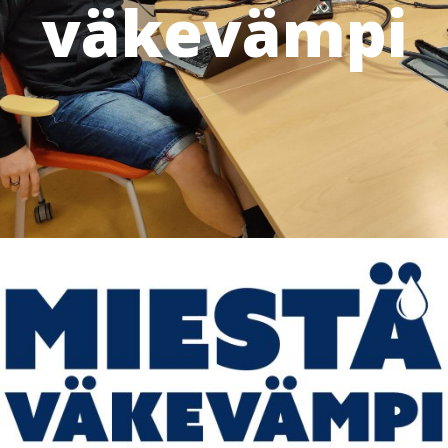
väkevämpi