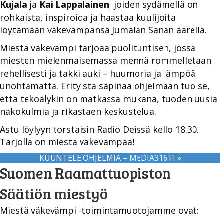
Kujala
ja
Kai Lappalainen
, joiden sydämellä on
rohkaista, inspiroida ja haastaa kuulijoita
löytämään väkevämpänsä Jumalan Sanan äärellä.
Miestä väkevämpi tarjoaa puolituntisen, jossa
miesten mielenmaisemassa mennä rommelletaan
rehellisesti ja takki auki – huumoria ja lämpöä
unohtamatta. Erityistä säpinää ohjelmaan tuo se,
että tekoälykin on matkassa mukana, tuoden uusia
näkökulmia ja rikastaen keskustelua.
Astu löylyyn torstaisin Radio Deissä kello 18.30.
Tarjolla on miestä väkevämpää!
KUUNTELE OHJELMIA – MEDIA316.FI »
Suomen Raamattuopiston
Säätiön miestyö
Miestä väkevämpi -toimintamuotojamme ovat: