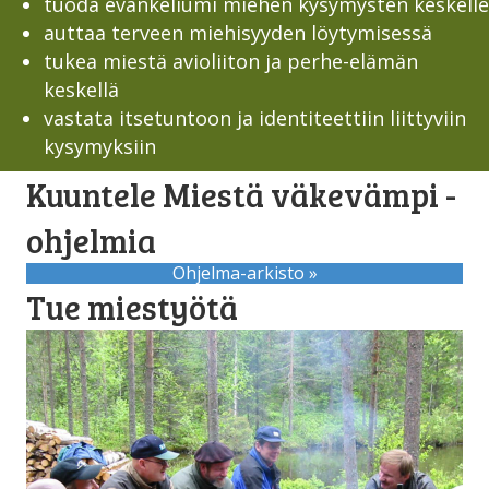
tuoda evankeliumi miehen kysymysten keskelle
auttaa terveen miehisyyden löytymisessä
tukea miestä avioliiton ja perhe-elämän
keskellä
vastata itsetuntoon ja identiteettiin liittyviin
kysymyksiin
Kuuntele Miestä väkevämpi -
ohjelmia
Ohjelma-arkisto »
Tue miestyötä