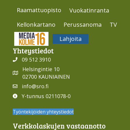
Raamattuopisto
Vuokatinranta
Kellonkartano
Perussanoma
TV
Media316
Lahjoita
Yhteys­tiedot
09 512 3910
Helsingintie 10
02700 KAUNIAINEN
info@sro.fi
Y-tunnus 0211078-0
Työntekijöiden yhteystiedot
Verkko­laskujen vastaan­otto