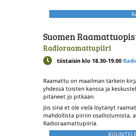
K
Suomen Raamattuopist
Radioraamattupiiri
Kello
tiistaisin klo 18.30-19.00
Radi
Raamattu on maailman tärkein kirj
yhdessä toisten kanssa ja keskustell
pitäneet jo pitkään.
Jos sinä et ole vielä löytänyt raamat
mahdollista piiriin osallistumista, a
Radioraamattupiiriä.
KUUNTELE