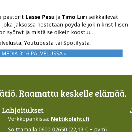
a pastorit
Lasse Pesu
ja
Timo Liiri
seikkailevat
 Joka jaksossa nostetaan pöydälle jokin kristillisen
on syönyt ja mistä se oikein koostuu.
alvelusta, Youtubesta tai Spotifysta.
MEDIA 3:16 PALVELUSSA »
tiö. Raamattu keskelle elämää.
Lahjoi­tukset
Verkkopankissa:
Nettikolehti.fi
Soittamalla 0600-02650 (22,13 € + pvm)