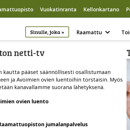
amattuopisto
Vuokatinranta
Kellonkartano
P
Sinulle, joka »
Raamattu
Toi
on netti-tv
 kautta pääset säännöllisesti osallistumaan
n ja Avoimien ovien luentoihin torstaisin. Myös
tetään kanavallamme suorana lähetyksenä.
oimien ovien luento
0 Raamattuopiston jumalanpalvelus