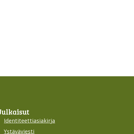
Julkaisut
Identiteettiasiakirja
Ystäväviesti