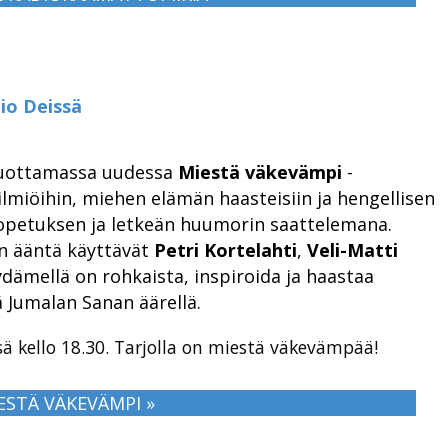
io Deissä
tuottamassa uudessa
Miestä väkevämpi
-
lmiöihin, miehen elämän haasteisiin ja hengellisen
opetuksen ja letkeän huumorin saattelemana.
en ääntä käyttävät
Petri Kortelahti
,
Veli-Matti
sydämellä on rohkaista, inspiroida ja haastaa
 Jumalan Sanan äärellä.
sä kello 18.30. Tarjolla on miestä väkevämpää!
ESTÄ VÄKEVÄMPI »