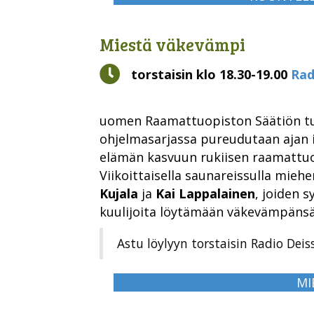
Miestä väkevämpi
Kello
torstaisin klo 18.30-19.00
Rad
uomen Raamattuopiston Säätiön 
ohjelmasarjassa pureudutaan ajan i
elämän kasvuun rukiisen raamattu
Viikoittaisella saunareissulla mieh
Kujala
ja
Kai Lappalainen
, joiden 
kuulijoita löytämään väkevämpänsä
Astu löylyyn torstaisin Radio Deis
MI