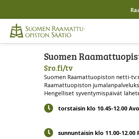
Ra
Suomen Raamattuopist
Sro.fi/tv
Suomen Raamattuopiston netti-tv:n
Raamattuopiston jumalanpalveluksee
Hengelliset syventymispäivät lähe
Kello
torstaisin klo 10.45-12.00 Av
Kello
sunnuntaisin klo 11.00-12.0