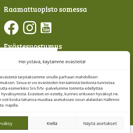
Raamattu­opisto somessa
Evästesuostumus
Hallinnoi evästeitä
Hei ystävä, käytämme evästeitä!
Etsi sivuiltamme
västeitä tarjotaksemme sinulle parhaan mahdollisen
muksen. Sinua ei voi evästeiden keräämistä tiedoista tunnistaa
tta esimerkiksi Sro.fi/tv -palvelumme toiminta edellyttää
 hyväksymistä. Evästeet on estetty, kunnes erikseen hyväksyt ne.
i voit koska tahansa muuttaa asetuksiasi sivun alalaidan Hallinnoi
a -napilla.
yväksy
Kiellä
Näytä asetukset
Tietosuoja