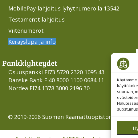
MobilePay
-lahjoitus lyhytnumerolla 13542
Testamenttilahjoitus
Viitenumerot
Keräyslupa ja info
Pankki­yhteydet
Osuuspankki FI73 5720 2320 1095 43
Danske Bank FI40 8000 1100 0684 11
Käytämme e
käyttökoke
Nordea FI74 1378 3000 2196 30
suoraan, mu
evästeiden
Halutessas
suostumust
© 2019-2026 Suomen Raamattuopiston Säätiö
H