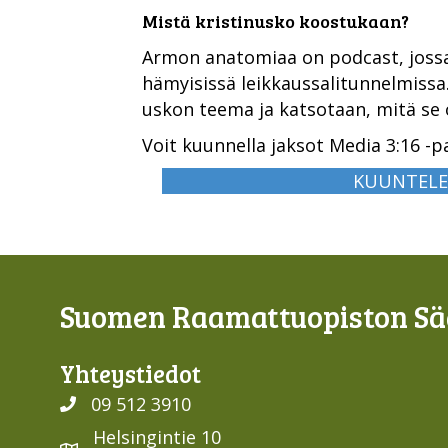
Mistä kristinusko koostukaan?
Armon anatomiaa on podcast, joss
hämyisissä leikkaussalitunnelmissa.
uskon teema ja katsotaan, mitä se 
Voit kuunnella jaksot Media 3:16 -p
KUUNTELE 
Suomen Raamattuopiston Sää
Yhteys­tiedot
09 512 3910
Helsingintie 10