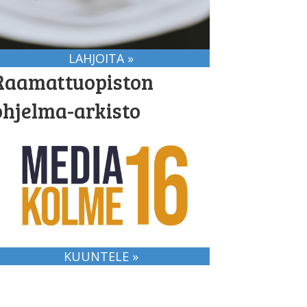
LAHJOITA »
Raamattuopiston
ohjelma-arkisto
KUUNTELE »