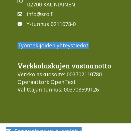
02700 KAUNIAINEN
info@sro.fi
Y-tunnus 0211078-0
Työntekijöiden yhteystiedot
Verkko­laskujen vastaan­otto
Verkkolaskuosoite: 003702110780
Operaattori: OpenText
Välittäjän tunnus: 003708599126