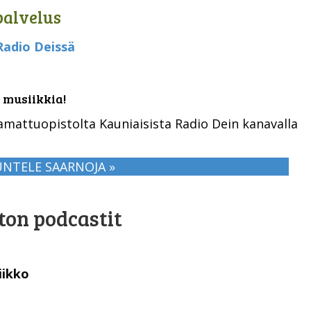
alvelus
Radio Deissä
 musiikkia!
mattuopistolta Kauniaisista Radio Dein kanavalla
NTELE SAARNOJA »
on podcastit
iikko