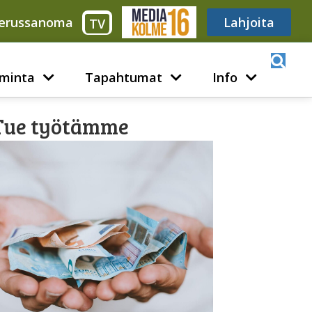
erussanoma
Media316
Lahjoita
TV
minta
Tapahtumat
Info
Tue työtämme