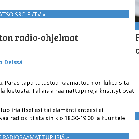
ATSO SRO.FI/TV »
on radio-ohjelmat
o Deissä
a. Paras tapa tutustua Raamattuun on lukea sitä
a luetusta. Tällaisia raamattupiirejä kristityt ovat
tupiiriä itsellesi tai elämäntilanteesi ei
vaa radiosi tiistaisin klo 18.30-19.00 ja kuuntele
 RADIORAAMATTUPIIRIÄ »