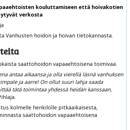
apaaehtoisten kouluttamiseen että hoivakotien
ytyvät verkosta
ja
a Vanhusten hoidon ja hoivan tietokannasta.
teita
 jokaista saattohoidon vapaaehtoisena toimivaa.
na antaa aikaansa ja olla vierellä läsnä vanhuksen
impale ja aarre! On ollut suuri lahja saada
hittää tätä toimintaa yhdessä heidän kanssaan
,
ihlaja.
stus kolmelle henkilölle pitkäaikaisesta,
oiminnasta saattohoidon vapaaehtoisena