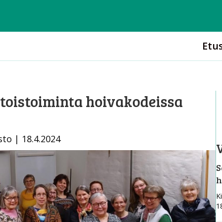
Etu
toistoiminta hoivakodeissa
to | 18.4.2024
V
S
h
Ki
1