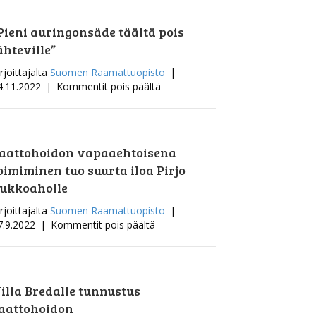
vapaaehtoisia
palkittiin
Pieni auringonsäde täältä pois
ähteville”
rjoittajalta
Suomen Raamattuopisto
|
artikkelissa
4.11.2022
|
Kommentit pois päältä
”Pieni
auringonsäde
täältä
pois
aattohoidon vapaaehtoisena
lähteville”
oimiminen tuo suurta iloa Pirjo
ukkoaholle
rjoittajalta
Suomen Raamattuopisto
|
artikkelissa
7.9.2022
|
Kommentit pois päältä
Saattohoidon
vapaaehtoisena
toimiminen
tuo
illa Bredalle tunnustus
suurta
aattohoidon
iloa