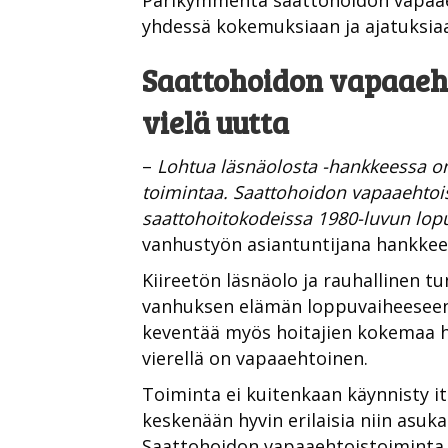
Parikymmentä saattohoidon vapaaeh
yhdessä kokemuksiaan ja ajatuksia
Saattohoidon vapaaeh
vielä uutta
–
Lohtua läsnäolosta -hankkeessa on
toimintaa. Saattohoidon vapaaehtoi
saattohoitokodeissa 1980-luvun lop
vanhustyön asiantuntijana hankke
Kiireetön läsnäolo ja rauhallinen tu
vanhuksen elämän loppuvaiheeseen.
keventää myös hoitajien kokemaa he
vierellä on vapaaehtoinen.
Toiminta ei kuitenkaan käynnisty it
keskenään hyvin erilaisia niin asuk
Saattohoidon vapaaehtoistoiminta 