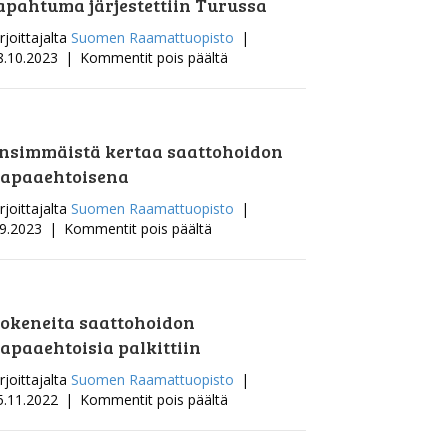
siitä
apahtuma järjestettiin Turussa
toiveiden
rjoittajalta
Suomen Raamattuopisto
|
kuvataululla!
artikkelissa
8.10.2023
|
Kommentit pois päältä
Saattohoidon
vapaaehtoisten
ensimmäinen
iso
nsimmäistä kertaa saattohoidon
valtakunnallinen
apaaehtoisena
tapahtuma
järjestettiin
rjoittajalta
Suomen Raamattuopisto
|
Turussa
artikkelissa
.9.2023
|
Kommentit pois päältä
Ensimmäistä
kertaa
saattohoidon
vapaaehtoisena
okeneita saattohoidon
apaaehtoisia palkittiin
rjoittajalta
Suomen Raamattuopisto
|
artikkelissa
5.11.2022
|
Kommentit pois päältä
Kokeneita
saattohoidon