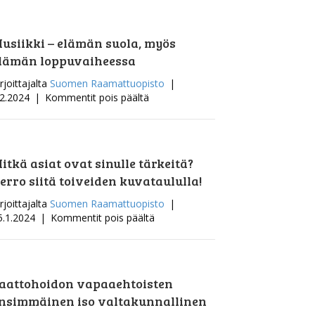
vapaaehtoistoiminta
hoivakodeissa
jatkuu
usiikki – elämän suola, myös
lämän loppuvaiheessa
rjoittajalta
Suomen Raamattuopisto
|
artikkelissa
.2.2024
|
Kommentit pois päältä
Musiikki
–
elämän
suola,
itkä asiat ovat sinulle tärkeitä?
myös
erro siitä toiveiden kuvataululla!
elämän
loppuvaiheessa
rjoittajalta
Suomen Raamattuopisto
|
artikkelissa
5.1.2024
|
Kommentit pois päältä
Mitkä
asiat
ovat
sinulle
aattohoidon vapaaehtoisten
tärkeitä?
nsimmäinen iso valtakunnallinen
Kerro