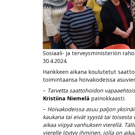
Sosiaali- ja terveysministeriön rah
30.4.2024.
Hankkeen aikana koulutetut saatto
toimintaansa hoivakodeissa asuvie
–
Tarvetta saattohoidon vapaaehtoisi
Kristiina Niemelä
painokkaasti.
–
Hoivakodeissa asuu paljon yksinäisi
kaukana tai eivät syystä tai toisesta
aikaa viipyä vanhuksen vierellä. Tä
vierelle löytyy ihminen, jolla on aik