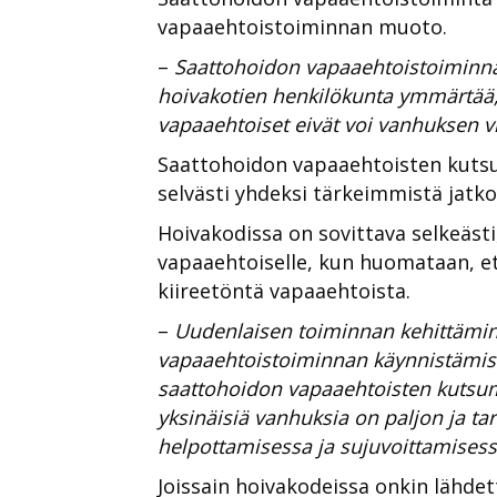
vapaaehtoistoiminnan muoto.
–
Saattohoidon vapaaehtoistoiminna
hoivakotien henkilökunta ymmärtää,
vapaaehtoiset eivät voi vanhuksen vie
Saattohoidon vapaaehtoisten kuts
selvästi yhdeksi tärkeimmistä jatko
Hoivakodissa on sovittava selkeäst
vapaaehtoiselle, kun huomataan, ett
kiireetöntä vapaaehtoista.
–
Uudenlaisen toiminnan kehittämine
vapaaehtoistoiminnan käynnistämisen
saattohoidon vapaaehtoisten kutsum
yksinäisiä vanhuksia on paljon ja ta
helpottamisessa ja sujuvoittamisessa
Joissain hoivakodeissa onkin lähde