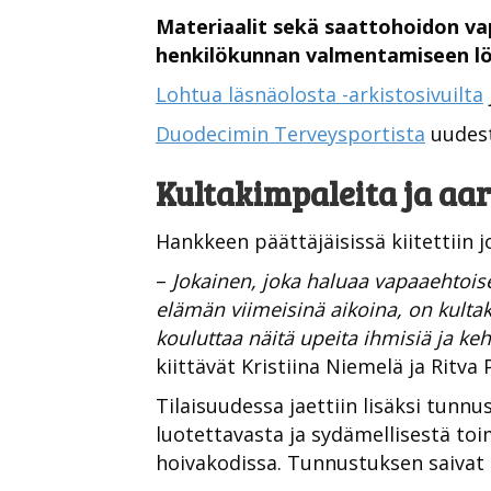
Materiaalit sekä saattohoidon v
henkilökunnan valmentamiseen lö
Lohtua läsnäolosta -arkistosivuilta
Duodecimin Terveysportista
uudest
Kultakimpaleita ja aar
Hankkeen päättäjäisissä kiitettiin
–
Jokainen, joka haluaa vapaaehtoise
elämän viimeisinä aikoina, on kultak
kouluttaa näitä upeita ihmisiä ja ke
kiittävät Kristiina Niemelä ja Ritva P
Tilaisuudessa jaettiin lisäksi tunnu
luotettavasta ja sydämellisestä t
hoivakodissa. Tunnustuksen saivat