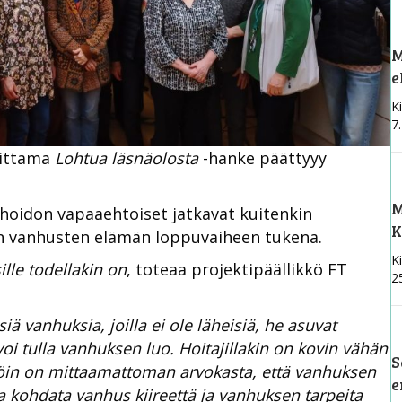
M
e
Ki
7
oittama
Lohtua läsnäolosta
-hanke päättyyy
M
hoidon vapaaehtoiset jatkavat kuitenkin
K
n vanhusten elämän loppuvaiheen tukena.
Ki
lle todellakin on
, toteaa projektipäällikkö FT
2
ä vanhuksia, joilla ei ole läheisiä, he asuvat
 voi tulla vanhuksen luo. Hoitajillakin on kovin vähän
S
llöin on mittaamattoman arvokasta, että vanhuksen
e
aa kohdata vanhus kiireettä ja vanhuksen tarpeita