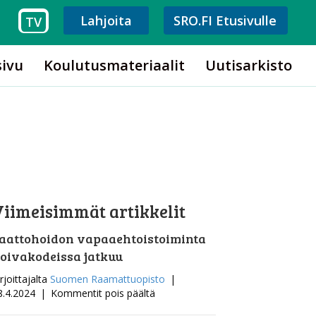
Lahjoita
SRO.FI Etusivulle
TV
sivu
Koulutusmateriaalit
Uutisarkisto
iimeisimmät artikkelit
aattohoidon vapaaehtoistoiminta
oivakodeissa jatkuu
rjoittajalta
Suomen Raamattuopisto
|
artikkelissa
8.4.2024
|
Kommentit pois päältä
Saattohoidon