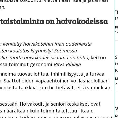
toista kokoontui viettämään iltaa ja jakamaan
an.
”
l
toistoiminta on hoivakodeissa
Ki
1
 kehitetty hoivakoteihin ihan uudenlaista
sten koulutus käynnistyi Suomessa
S
ulla, mutta hoivakodeissa tämä on uutta
, kertoo
t
essa toiminut geronomi
Ritva Pihlaja
.
K
nnelma tuovat lohtua, inhimillisyyttä ja turvaa
Ki
 Saattohoidon vapaaehtoinen voi läsnäolollaan
2
nkistä taakkaa, kun he tietävät, että vanhuksen
sestään. Hoivakodit ja seniorikeskukset ovat
V
asmäärältään kuin toimintakulttuuriltaan.
s
on hoivakodeissa myös ihan omanlaisensa ja uusi