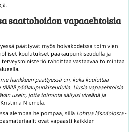
jä.
sa saattohoidon vapaaehtoisia
yessä päättyvät myös hoivakodeissa toimivien
ölliset koulutukset pääkaupunkiseudulla ja
ja terveysministeriö rahoittaa vastaavaa toimintaa
lueella.
me hankkeen päättyessä on, kuka kouluttaa
 täällä pääkaupunkiseudulla. Uusia vapaaehtoisia
ävän usein, jotta toiminta säilyisi vireänä ja
 Kristiina Niemelä.
ossa aiempaa helpompaa, sillä
Lohtua läsnäolosta
-
pasmateriaalit ovat vapaasti kaikkien