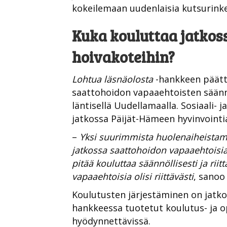
kokeilemaan uudenlaisia kutsurinke
Kuka kouluttaa jatkos
hoivakoteihin?
Lohtua läsnäolosta
-hankkeen päätt
saattohoidon vapaaehtoisten säänn
läntisellä Uudellamaalla. Sosiaali- 
jatkossa Päijät-Hämeen hyvinvointia
–
Yksi suurimmista huolenaiheistam
jatkossa saattohoidon vapaaehtoisia
pitää kouluttaa säännöllisesti ja riitt
vapaaehtoisia olisi riittävästi
, sanoo
Koulutusten järjestäminen on jatk
hankkeessa tuotetut koulutus- ja o
hyödynnettävissä.