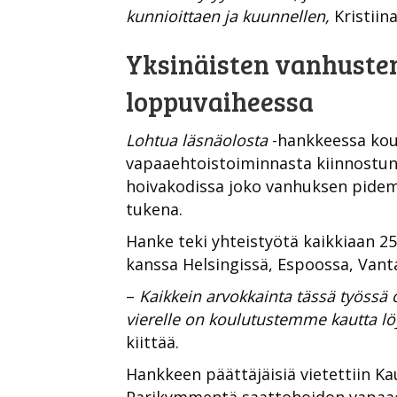
kunnioittaen ja kuunnellen,
Kristiin
Yksinäisten vanhuste
loppuvaiheessa
Lohtua läsnäolosta
-hankkeessa koul
vapaaehtoistoiminnasta kiinnostunu
hoivakodissa joko vanhuksen pidem
tukena.
Hanke teki yhteistyötä kaikkiaan 25
kanssa Helsingissä, Espoossa, Vanta
–
Kaikkein arvokkainta tässä työssä 
vierelle on koulutustemme kautta l
kiittää.
Hankkeen päättäjäisiä vietettiin Ka