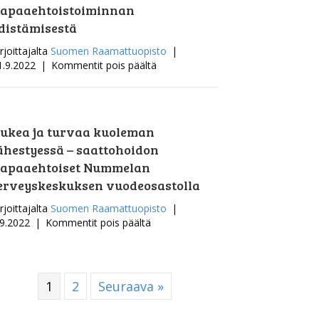
Pirjo
apaaehtoistoiminnan
Kukkoaholle
distämisestä
rjoittajalta
Suomen Raamattuopisto
|
artikkelissa
1.9.2022
|
Kommentit pois päältä
Villa
Bredalle
tunnustus
saattohoidon
ukea ja turvaa kuoleman
vapaaehtoistoiminnan
ähestyessä – saattohoidon
edistämisestä
apaaehtoiset Nummelan
erveyskeskuksen vuodeosastolla
rjoittajalta
Suomen Raamattuopisto
|
artikkelissa
.9.2022
|
Kommentit pois päältä
Tukea
ja
turvaa
kuoleman
1
2
Seuraava »
lähestyessä
–