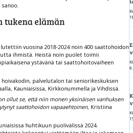
t
a sanoo.
Ki
1
n tukena elämän
E
utettiin vuosina 2018-2024 noin 400 saattohoidon
v
tta ihmistä. Heistä noin puolet toimii
piaikaisena ystävänä tai saattohoitovaiheen
Ki
6
 hoivakodin, palvelutalon tai seniorikeskuksen
alla, Kauniaisissa, Kirkkonummella ja Vihdissä.
K
on ollut se, että niin monen yksinäisen vanhuksen
v
öytynyt saattohoidon vapaaehtoinen
, Kristiina
Ki
1
uniaisissa huhtikuun puolivälissä 2024.