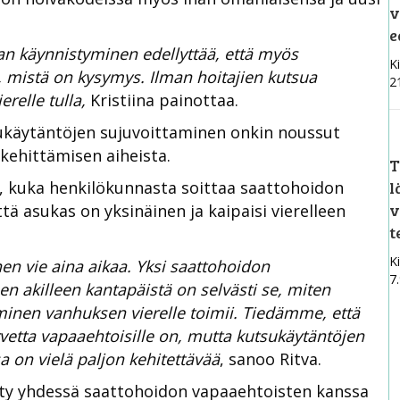
v
e
n käynnistyminen edellyttää, että myös
Ki
 mistä on kysymys. Ilman hoitajien kutsua
2
relle tulla,
Kristiina painottaa.
ukäytäntöjen sujuvoittaminen onkin noussut
kehittämisen aiheista.
T
l
i, kuka henkilökunnasta soittaa saattohoidon
v
ä asukas on yksinäinen ja kaipaisi vierelleen
t
Ki
n vie aina aikaa. Yksi saattohoidon
7
 akilleen kantapäistä on selvästi se, miten
inen vanhuksen vierelle toimii. Tiedämme, että
rvetta vapaaehtoisille on, mutta kutsukäytäntöjen
 on vielä paljon kehitettävää
, sanoo Ritva.
tty yhdessä saattohoidon vapaaehtoisten kanssa