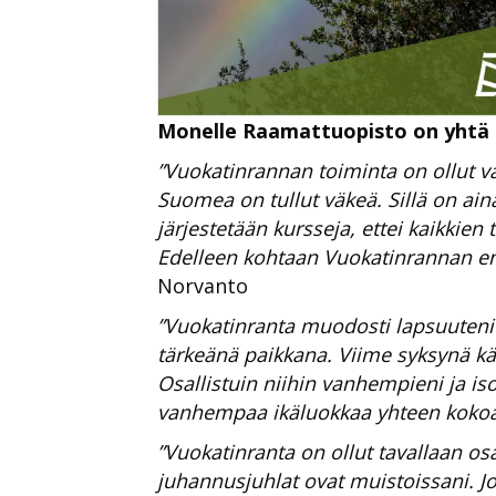
Monelle Raamattuopisto on yhtä 
”Vuokatinrannan toiminta on ollut va
Suomea on tullut väkeä. Sillä on ain
järjestetään kursseja, ettei kaikkien
Edelleen kohtaan Vuokatinrannan ent
Norvanto
”Vuokatinranta muodosti lapsuuteni 
tärkeänä paikkana. Viime syksynä käv
Osallistuin niihin vanhempieni ja is
vanhempaa ikäluokkaa yhteen kokoava 
”Vuokatinranta on ollut tavallaan os
juhannusjuhlat ovat muistoissani. Jo