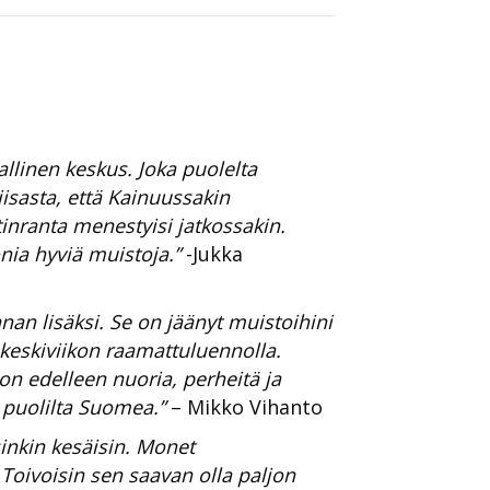
allinen keskus. Joka puolelta
iisasta, että Kainuussakin
tinranta menestyisi jatkossakin.
nia hyviä muistoja.”
-Jukka
an lisäksi. Se on jäänyt muistoihini
a keskiviikon raamattuluennolla.
on edelleen nuoria, perheitä ja
i puolilta Suomea.”
– Mikko Vihanto
sinkin kesäisin. Monet
 Toivoisin sen saavan olla paljon