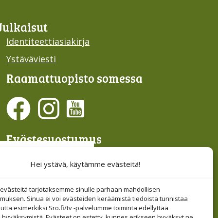
Julkaisut
Identiteettiasiakirja
Ystäväviesti
Raamattu­opisto somessa
Evästesuostumus
Hallinnoi evästeitä
Hei ystävä, käytämme evästeitä!
Etsi sivuiltamme
västeitä tarjotaksemme sinulle parhaan mahdollisen
muksen. Sinua ei voi evästeiden keräämistä tiedoista tunnistaa
tta esimerkiksi Sro.fi/tv -palvelumme toiminta edellyttää
 hyväksymistä. Evästeet on estetty, kunnes erikseen hyväksyt ne.