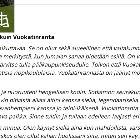
kuin Vuokatinranta
ikuttavaa. Se on ollut sekä alueellinen että valtakunn
a merkitystä, kun Jumalan sanaa pidetään esillä. On v
 tarvitse tulla pääkaupunkiseudulle. Toivon että Vuoka
isiä rippikoululaisia. Vuokatinrannasta on jäänyt mo
ja nuoruuteni hengellisen kodin, Sotkamon seurakunn
in pitkästä aikaa äitini kanssa siellä, legendaarisell
ovanhempieni kanssa jo teini-ikäisenä. Vuokatinranta 
paikka. Sinne tultiin ja tullaan edelleen laajasti er
a minua. Olen käynyt siellä aina kun mahdollista, var
skus olen ollut vähän huolissani siitä, miten sen käy.