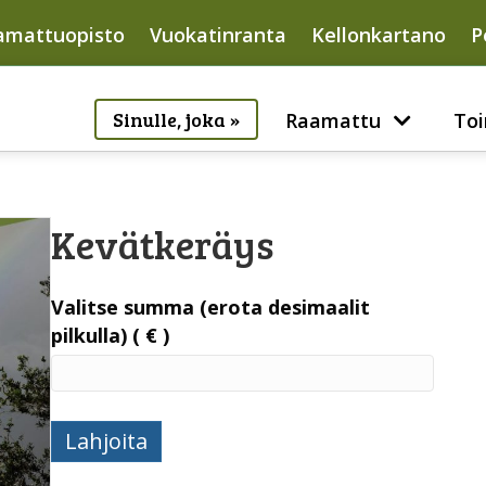
amattuopisto
Vuokatinranta
Kellonkartano
P
Sinulle, joka »
Raamattu
Toi
Kevätkeräys
Valitse summa (erota desimaalit
pilkulla)
( € )
Kevätkeräys
Lahjoita
määrä