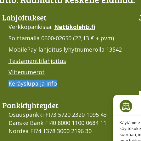
Lahjoi­tukset
Verkkopankissa:
Nettikolehti.fi
Soittamalla 0600-02650 (22,13 € + pvm)
MobilePay
-lahjoitus lyhytnumerolla 13542
Testamenttilahjoitus
Viitenumerot
Keräyslupa ja info
Pankki­yhteydet
Osuuspankki FI73 5720 2320 1095 43
Danske Bank FI40 8000 1100 0684 11
Käytämme e
käyttökoke
Nordea FI74 1378 3000 2196 30
suoraan, mu
evästeiden