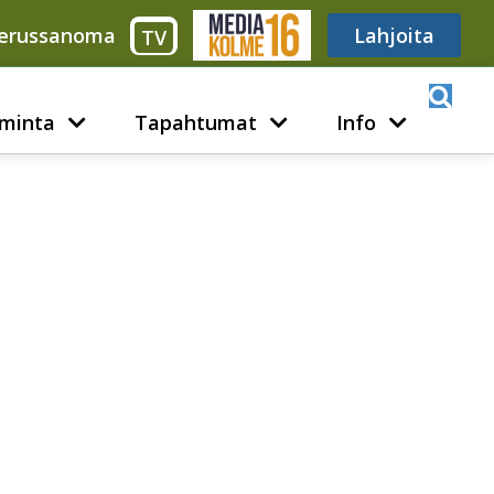
erussanoma
Media316
Lahjoita
TV
minta
Tapahtumat
Info