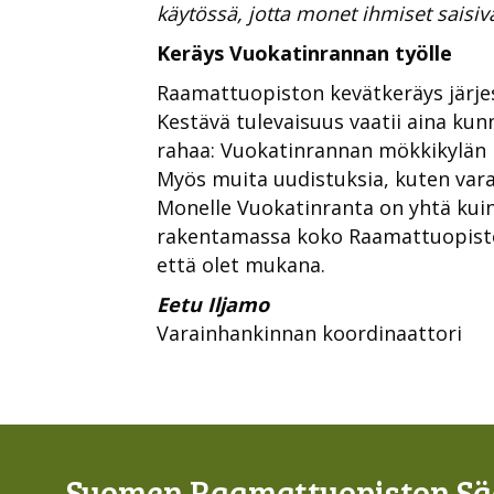
käytössä, jotta monet ihmiset saisiva
Keräys Vuokatinrannan työlle
Raamattuopiston kevätkeräys järje
Kestävä tulevaisuus vaatii aina ku
rahaa: Vuokatinrannan mökkikylän 
Myös muita uudistuksia, kuten vara
Monelle Vuokatinranta on yhtä kuin
rakentamassa koko Raamattuopistol
että olet mukana.
Eetu Iljamo
Varainhankinnan koordinaattori
Suomen Raamattuopiston Sää