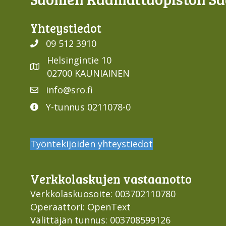
Yhteys­tiedot
09 512 3910
Helsingintie 10
02700 KAUNIAINEN
info@sro.fi
Y-tunnus 0211078-0
Työntekijöiden yhteystiedot
Verkko­laskujen vastaan­otto
Verkkolaskuosoite: 003702110780
Operaattori: OpenText
Välittäjän tunnus: 003708599126