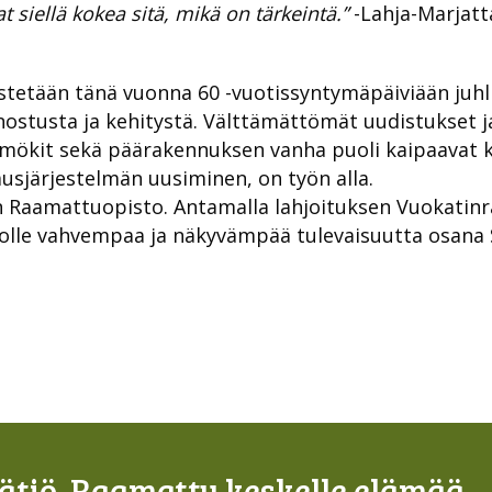
t siellä kokea sitä, mikä on tärkeintä.”
-Lahja-Marjat
stetään tänä vuonna 60 -vuotissyntymäpäiviään juhl
nnostusta ja kehitystä. Välttämättömät uudistukset j
mökit sekä päärakennuksen vanha puoli kaipaavat ko
usjärjestelmän uusiminen, on työn alla.
 Raamattuopisto. Antamalla lahjoituksen Vuokatinr
le vahvempaa ja näkyvämpää tulevaisuutta osana Su
tiö. Raamattu keskelle elämää.