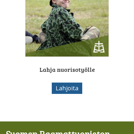
Lahja nuorisotyölle
Lahjoita
Suomen Raamattuopiston