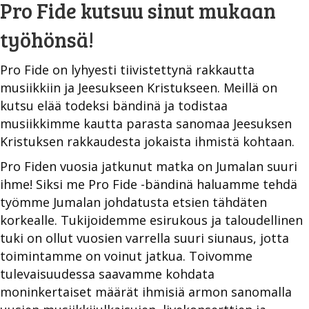
Pro Fide kutsuu sinut mukaan
työhönsä!
Pro Fide on lyhyesti tiivistettynä rakkautta
musiikkiin ja Jeesukseen Kristukseen. Meillä on
kutsu elää todeksi bändinä ja todistaa
musiikkimme kautta parasta sanomaa Jeesuksen
Kristuksen rakkaudesta jokaista ihmistä kohtaan.
Pro Fiden vuosia jatkunut matka on Jumalan suuri
ihme! Siksi me Pro Fide -bändinä haluamme tehdä
työmme Jumalan johdatusta etsien tähdäten
korkealle. Tukijoidemme esirukous ja taloudellinen
tuki on ollut vuosien varrella suuri siunaus, jotta
toimintamme on voinut jatkua. Toivomme
tulevaisuudessa saavamme kohdata
moninkertaiset määrät ihmisiä armon sanomalla