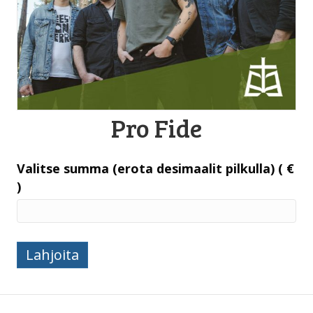
Pro Fide
Valitse summa (erota desimaalit pilkulla)
( €
)
Pro
Lahjoita
Fide
määrä