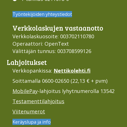
Työntekijöiden yhteystiedot
Verkko­laskujen vastaan­otto
Verkkolaskuosoite: 003702110780
Operaattori: OpenText
Välittäjän tunnus: 003708599126
Lahjoi­tukset
Verkkopankissa:
Nettikolehti.fi
Soittamalla 0600-02650 (22,13 € + pvm)
MobilePay
-lahjoitus lyhytnumerolla 13542
Testamenttilahjoitus
Viitenumerot
Keräyslupa ja info