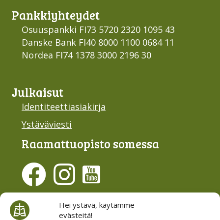
Pankki­yhteydet
Osuuspankki FI73 5720 2320 1095 43
Danske Bank FI40 8000 1100 0684 11
Nordea FI74 1378 3000 2196 30
Julkaisut
Identiteettiasiakirja
Ystäväviesti
Raamattu­opisto somessa
Evästesuostumus
Hei ystävä, käytämme
evästeitä!
Hallinnoi evästeitä