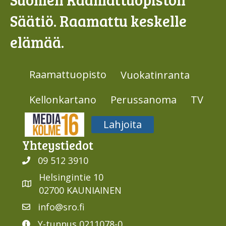
Säätiö. Raamattu keskelle
elämää.
Raamattuopisto
Vuokatinranta
Kellonkartano
Perussanoma
TV
Media316
Lahjoita
Yhteys­tiedot
09 512 3910
Helsingintie 10
02700 KAUNIAINEN
info@sro.fi
Y-tunnus 0211078-0