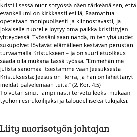
Kristillisessä nuorisotyössä näen tärkeänä sen, että
evankeliumi on kirkkaasti esillä, Raamattua
opetetaan monipuolisesti ja kiinnostavasti, ja
jokaiselle nuorelle löytyy oma paikka kristittyjen
yhteydessä. Työssäni saan nähdä, miten yhä uudet
sukupolvet löytävät elämälleen kestävän perustan
turvaamalla Kristukseen – ja on suuri etuoikeus
saada olla mukana tässä työssä. ”Emmehän me
julista sanomaa itsestämme vaan Jeesuksesta
Kristuksesta: Jeesus on Herra, ja hän on lähettänyt
meidät palvelemaan teitä.” (2. Kor. 4:5)
Toivotan sinut lämpimästi tervetulleeksi mukaan
työhöni esirukoilijaksi ja taloudelliseksi tukijaksi.
Liity nuorisotyön johtajan