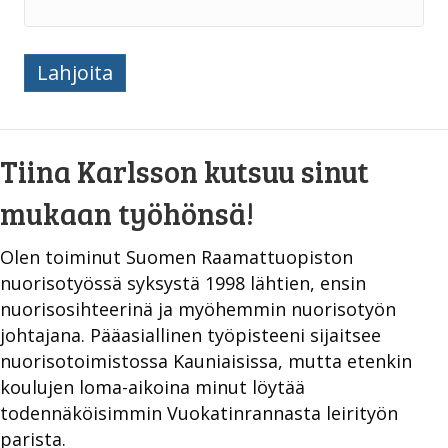
Tiina
Lahjoita
Karlsson
määrä
Tiina Karlsson kutsuu sinut
mukaan työhönsä!
Olen toiminut Suomen Raamattuopiston
nuorisotyössä syksystä 1998 lähtien, ensin
nuorisosihteerinä ja myöhemmin nuorisotyön
johtajana. Pääasiallinen työpisteeni sijaitsee
nuorisotoimistossa Kauniaisissa, mutta etenkin
koulujen loma-aikoina minut löytää
todennäköisimmin Vuokatinrannasta leirityön
parista.