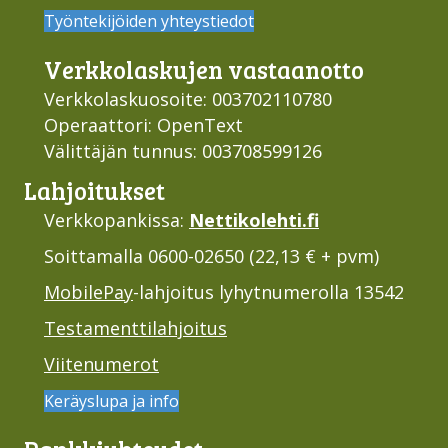
Työntekijöiden yhteystiedot
Verkko­laskujen vastaan­otto
Verkkolaskuosoite: 003702110780
Operaattori: OpenText
Välittäjän tunnus: 003708599126
Lahjoi­tukset
Verkkopankissa:
Nettikolehti.fi
Soittamalla 0600-02650 (22,13 € + pvm)
MobilePay
-lahjoitus lyhytnumerolla 13542
Testamenttilahjoitus
Viitenumerot
Keräyslupa ja info