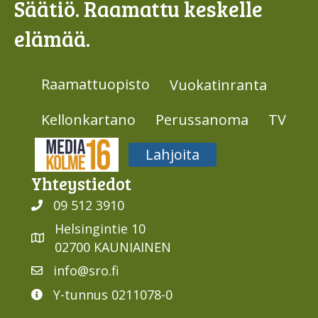
Säätiö. Raamattu keskelle
elämää.
Raamattuopisto
Vuokatinranta
Kellonkartano
Perussanoma
TV
Media316
Lahjoita
Yhteys­tiedot
09 512 3910
Helsingintie 10
02700 KAUNIAINEN
info@sro.fi
Y-tunnus 0211078-0