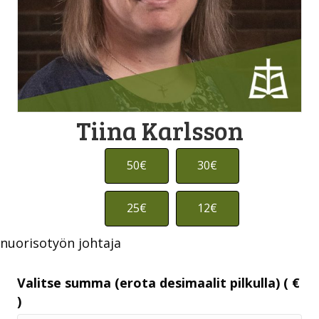
Tiina Karlsson
50€
30€
25€
12€
nuorisotyön johtaja
Valitse summa (erota desimaalit pilkulla)
( €
)