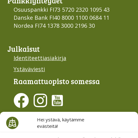
Pankki­yhteydet
Osuuspankki FI73 5720 2320 1095 43
Danske Bank FI40 8000 1100 0684 11
Nordea FI74 1378 3000 2196 30
Julkaisut
Identiteettiasiakirja
Ystäväviesti
Raamattu­opisto somessa
Evästesuostumus
Hei ystävä, käytämme
evästeitä!
Hallinnoi evästeitä