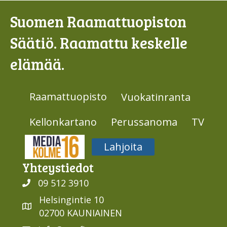
Suomen Raamattuopiston
Säätiö. Raamattu keskelle
elämää.
Raamattuopisto
Vuokatinranta
Kellonkartano
Perussanoma
TV
Media316
Lahjoita
Yhteys­tiedot
09 512 3910
Helsingintie 10
02700 KAUNIAINEN