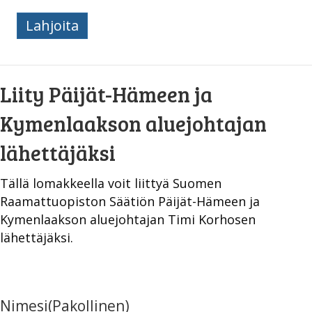
Timi
Lahjoita
Korhonen
määrä
Liity Päijät-Hämeen ja
Kymenlaakson aluejohtajan
lähettäjäksi
Tällä lomakkeella voit liittyä Suomen
Raamattuopiston Säätiön Päijät-Hämeen ja
Kymenlaakson aluejohtajan Timi Korhosen
lähettäjäksi.
Nimesi
(Pakollinen)