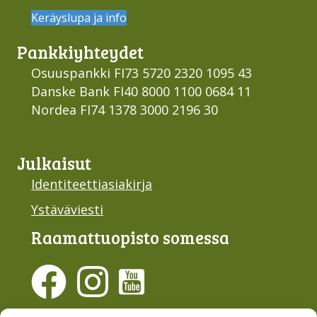
Keräyslupa ja info
Pankki­yhteydet
Osuuspankki FI73 5720 2320 1095 43
Danske Bank FI40 8000 1100 0684 11
Nordea FI74 1378 3000 2196 30
Julkaisut
Identiteettiasiakirja
Ystäväviesti
Raamattu­opisto somessa