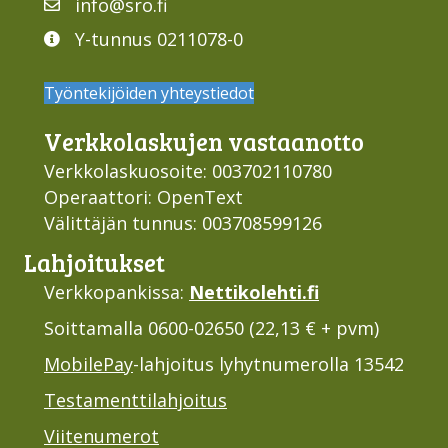
info@sro.fi
Y-tunnus 0211078-0
Työntekijöiden yhteystiedot
Verkko­laskujen vastaan­otto
Verkkolaskuosoite: 003702110780
Operaattori: OpenText
Välittäjän tunnus: 003708599126
Lahjoi­tukset
Verkkopankissa:
Nettikolehti.fi
Soittamalla 0600-02650 (22,13 € + pvm)
MobilePay
-lahjoitus lyhytnumerolla 13542
Testamenttilahjoitus
Viitenumerot