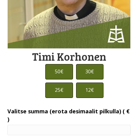
Timi Korhonen
50€
30€
25€
12€
Valitse summa (erota desimaalit pilkulla)
( €
)