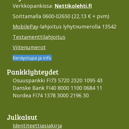
Verkkopankissa:
Nettikolehti.fi
Soittamalla 0600-02650 (22,13 € + pvm)
MobilePay
-lahjoitus lyhytnumerolla 13542
Testamenttilahjoitus
Viitenumerot
Keräyslupa ja info
Pankki­yhteydet
Osuuspankki FI73 5720 2320 1095 43
Danske Bank FI40 8000 1100 0684 11
Nordea FI74 1378 3000 2196 30
Julkaisut
Identiteettiasiakirja