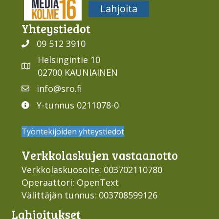
Media316
Lahjoita
Yhteys­tiedot
09 512 3910
Helsingintie 10
02700 KAUNIAINEN
info@sro.fi
Y-tunnus 0211078-0
Työntekijöiden yhteystiedot
Verkko­laskujen vastaan­otto
Verkkolaskuosoite: 003702110780
Operaattori: OpenText
Välittäjän tunnus: 003708599126
Lahjoi­tukset