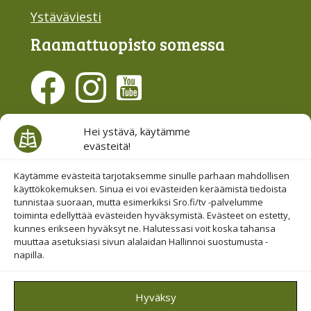
Ystäväviesti
Raamattu­opisto somessa
Evästesuostumus
Hei ystävä, käytämme
evästeitä!
Hallinnoi evästeitä
Etsi sivuiltamme
Käytämme evästeitä tarjotaksemme sinulle parhaan mahdollisen
käyttökokemuksen. Sinua ei voi evästeiden keräämistä tiedoista
tunnistaa suoraan, mutta esimerkiksi Sro.fi/tv -palvelumme
toiminta edellyttää evästeiden hyväksymistä. Evästeet on estetty,
kunnes erikseen hyväksyt ne. Halutessasi voit koska tahansa
muuttaa asetuksiasi sivun alalaidan Hallinnoi suostumusta -
napilla.
© 2019-2026 Suomen Raamattuopiston Säätiö
Hyväksy
Saavutettavuus huomioitu