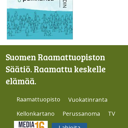
Suomen Raamattuopiston
Säätiö. Raamattu keskelle
elämää.
Raamattuopisto
Vuokatinranta
Kellonkartano
Perussanoma
TV
Media316
Lahjoita