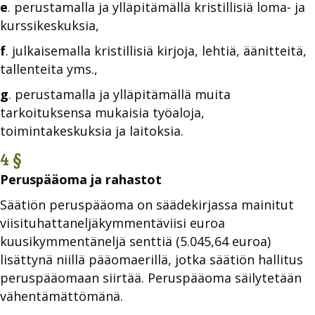
e
. perustamalla ja ylläpitämällä kristillisiä loma- ja
kurssikeskuksia,
f
. julkaisemalla kristillisiä kirjoja, lehtiä, äänitteitä,
tallenteita yms.,
g
. perustamalla ja ylläpitämällä muita
tarkoituksensa mukaisia työaloja,
toimintakeskuksia ja laitoksia.
4 §
Peruspääoma ja rahastot
Säätiön peruspääoma on säädekirjassa mainitut
viisituhattaneljäkymmentäviisi euroa
kuusikymmentäneljä senttiä (5.045,64 euroa)
lisättynä niillä pääomaerillä, jotka säätiön hallitus
peruspääomaan siirtää. Peruspääoma säilytetään
vähentämättömänä.