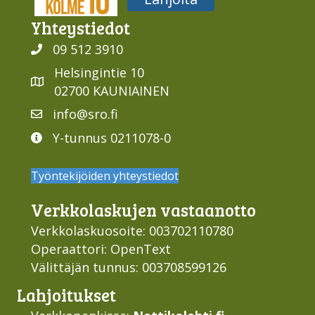
Yhteys­tiedot
09 512 3910
Helsingintie 10
02700 KAUNIAINEN
info@sro.fi
Y-tunnus 0211078-0
Työntekijöiden yhteystiedot
Verkko­laskujen vastaan­otto
Verkkolaskuosoite: 003702110780
Operaattori: OpenText
Välittäjän tunnus: 003708599126
Lahjoi­tukset