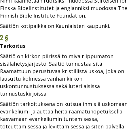
Nimi käännetään ruotsiksi muodossa Stiftelsen för
Finska Bibelinstitutet ja englanniksi muodossa The
Finnish Bible Institute Foundation.
Säätiön kotipaikka on Kauniaisten kaupunki.
2 §
Tarkoitus
Säätiö on kirkon piirissä toimiva riippumaton
sisälähetysjärjestö. Säätiö tunnustaa sitä
Raamattuun perustuvaa kristillistä uskoa, joka on
lausuttu kolmessa vanhan kirkon
uskontunnustuksessa sekä luterilaisissa
tunnustuskirjoissa.
Säätiön tarkoituksena on kutsua ihmisiä uskomaan
evankeliumi ja auttaa heitä raamatunopetuksella
kasvamaan evankeliumin tuntemisessa,
toteuttamisessa ja levittämisessä ja siten palvella