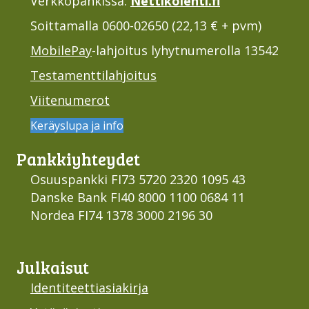
Verkkopankissa:
Nettikolehti.fi
Soittamalla 0600-02650 (22,13 € + pvm)
MobilePay
-lahjoitus lyhytnumerolla 13542
Testamenttilahjoitus
Viitenumerot
Keräyslupa ja info
Pankki­yhteydet
Osuuspankki FI73 5720 2320 1095 43
Danske Bank FI40 8000 1100 0684 11
Nordea FI74 1378 3000 2196 30
Julkaisut
Identiteettiasiakirja