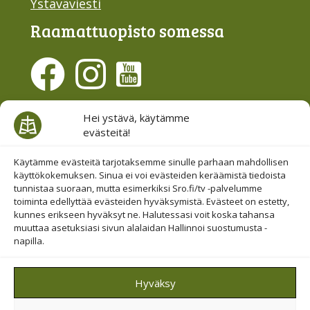
Ystäväviesti
Raamattu­opisto somessa
Evästesuostumus
Hei ystävä, käytämme
evästeitä!
Hallinnoi evästeitä
Etsi sivuiltamme
Käytämme evästeitä tarjotaksemme sinulle parhaan mahdollisen
käyttökokemuksen. Sinua ei voi evästeiden keräämistä tiedoista
tunnistaa suoraan, mutta esimerkiksi Sro.fi/tv -palvelumme
toiminta edellyttää evästeiden hyväksymistä. Evästeet on estetty,
kunnes erikseen hyväksyt ne. Halutessasi voit koska tahansa
muuttaa asetuksiasi sivun alalaidan Hallinnoi suostumusta -
napilla.
© 2019-2026 Suomen Raamattuopiston Säätiö
Hyväksy
Saavutettavuus huomioitu