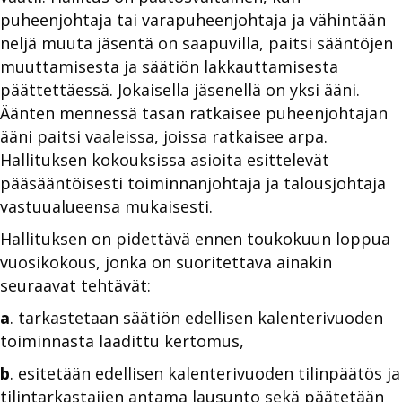
puheenjohtaja tai varapuheenjohtaja ja vähintään
neljä muuta jäsentä on saapuvilla, paitsi sääntöjen
muuttamisesta ja säätiön lakkauttamisesta
päättettäessä. Jokaisella jäsenellä on yksi ääni.
Äänten mennessä tasan ratkaisee puheenjohtajan
ääni paitsi vaaleissa, joissa ratkaisee arpa.
Hallituksen kokouksissa asioita esittelevät
pääsääntöisesti toiminnanjohtaja ja talousjohtaja
vastuualueensa mukaisesti.
Hallituksen on pidettävä ennen toukokuun loppua
vuosikokous, jonka on suoritettava ainakin
seuraavat tehtävät:
a
. tarkastetaan säätiön edellisen kalenterivuoden
toiminnasta laadittu kertomus,
b
. esitetään edellisen kalenterivuoden tilinpäätös ja
tilintarkastajien antama lausunto sekä päätetään