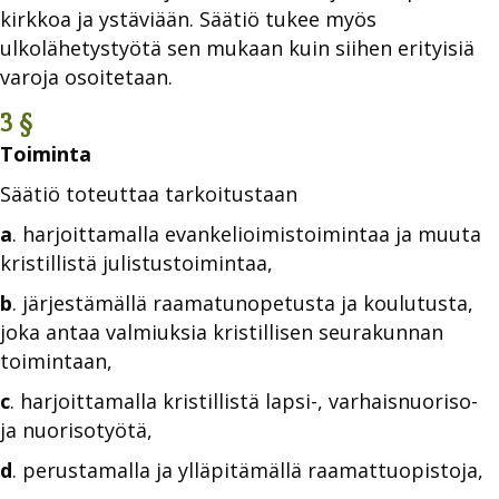
kirkkoa ja ystäviään. Säätiö tukee myös
ulkolähetystyötä sen mukaan kuin siihen erityisiä
varoja osoitetaan.
3 §
Toiminta
Säätiö toteuttaa tarkoitustaan
a
. harjoittamalla evankelioimistoimintaa ja muuta
kristillistä julistustoimintaa,
b
. järjestämällä raamatunopetusta ja koulutusta,
joka antaa valmiuksia kristillisen seurakunnan
toimintaan,
c
. harjoittamalla kristillistä lapsi-, varhaisnuoriso-
ja nuorisotyötä,
d
. perustamalla ja ylläpitämällä raamattuopistoja,