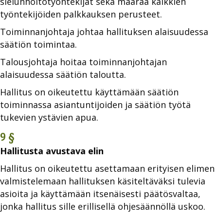
sielunhoitotyöntekijät sekä määrää kaikkien
työntekijöiden palkkauksen perusteet.
Toiminnanjohtaja johtaa hallituksen alaisuudessa
säätiön toimintaa.
Talousjohtaja hoitaa toiminnanjohtajan
alaisuudessa säätiön taloutta.
Hallitus on oikeutettu käyttämään säätiön
toiminnassa asiantuntijoiden ja säätiön työtä
tukevien ystävien apua.
9 §
Hallitusta avustava elin
Hallitus on oikeutettu asettamaan erityisen elimen
valmistelemaan hallituksen käsiteltäväksi tulevia
asioita ja käyttämään itsenäisesti päätösvaltaa,
jonka hallitus sille erillisellä ohjesäännöllä uskoo.