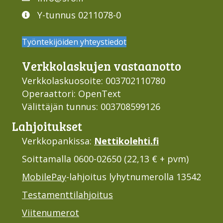
Y-tunnus 0211078-0
Työntekijöiden yhteystiedot
Verkko­laskujen vastaan­otto
Verkkolaskuosoite: 003702110780
Operaattori: OpenText
Välittäjän tunnus: 003708599126
Lahjoi­tukset
Verkkopankissa:
Nettikolehti.fi
Soittamalla 0600-02650 (22,13 € + pvm)
MobilePay
-lahjoitus lyhytnumerolla 13542
Testamenttilahjoitus
Viitenumerot