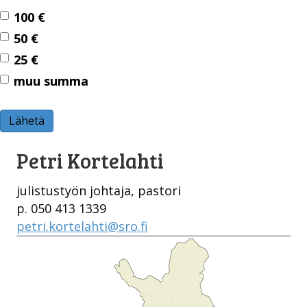
100 €
50 €
25 €
muu summa
Lähetä
Petri Kortelahti
julistustyön johtaja, pastori
p. 050 413 1339
petri.kortelahti@sro.fi