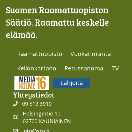
Suomen Raamattuopiston
Säätiö. Raamattu keskelle
elämää.
Raamattuopisto
Vuokatinranta
Kellonkartano
Perussanoma
TV
Media316
Lahjoita
Yhteys­tiedot
09 512 3910
Helsingintie 10
02700 KAUNIAINEN
info@sro.fi