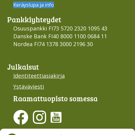
Keräyslupa ja info
Pankki­yhteydet
Osuuspankki FI73 5720 2320 1095 43
Danske Bank FI40 8000 1100 0684 11
Nordea FI74 1378 3000 2196 30
Julkaisut
Identiteettiasiakirja
Ystäväviesti
Raamattu­opisto somessa