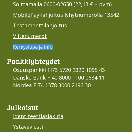
Soittamalla 0600-02650 (22,13 € + pvm)
MobilePay
-lahjoitus lyhytnumerolla 13542
Testamenttilahjoitus
Viitenumerot
Keräyslupa ja info
Pankki­yhteydet
Osuuspankki FI73 5720 2320 1095 43
Danske Bank FI40 8000 1100 0684 11
Nordea FI74 1378 3000 2196 30
Julkaisut
Identiteettiasiakirja
Ystäväviesti