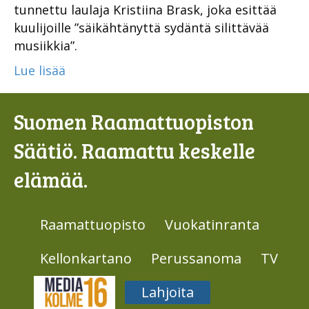
tunnettu laulaja Kristiina Brask, joka esittää
kuulijoille ”säikähtänyttä sydäntä silittävää
musiikkia”.
Lue lisää
Suomen Raamattuopiston
Säätiö. Raamattu keskelle
elämää.
Raamattuopisto
Vuokatinranta
Kellonkartano
Perussanoma
TV
Media316
Lahjoita