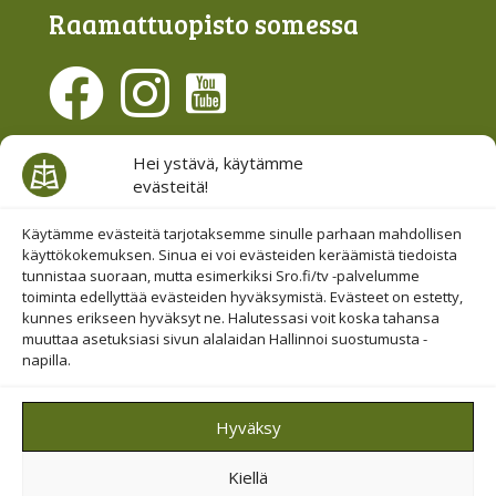
Raamattu­opisto somessa
Evästesuostumus
Hei ystävä, käytämme
evästeitä!
Hallinnoi evästeitä
Etsi sivuiltamme
Käytämme evästeitä tarjotaksemme sinulle parhaan mahdollisen
käyttökokemuksen. Sinua ei voi evästeiden keräämistä tiedoista
tunnistaa suoraan, mutta esimerkiksi Sro.fi/tv -palvelumme
toiminta edellyttää evästeiden hyväksymistä. Evästeet on estetty,
kunnes erikseen hyväksyt ne. Halutessasi voit koska tahansa
muuttaa asetuksiasi sivun alalaidan Hallinnoi suostumusta -
napilla.
© 2019-2026 Suomen Raamattuopiston Säätiö
Hyväksy
Saavutettavuus huomioitu
Kiellä