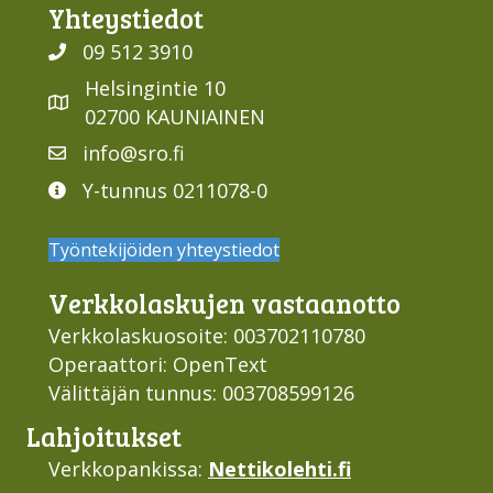
Yhteys­tiedot
09 512 3910
Helsingintie 10
02700 KAUNIAINEN
info@sro.fi
Y-tunnus 0211078-0
Työntekijöiden yhteystiedot
Verkko­laskujen vastaan­otto
Verkkolaskuosoite: 003702110780
Operaattori: OpenText
Välittäjän tunnus: 003708599126
Lahjoi­tukset
Verkkopankissa:
Nettikolehti.fi