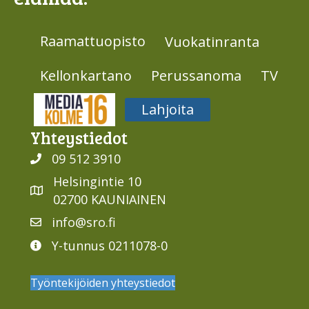
Raamattuopisto
Vuokatinranta
Kellonkartano
Perussanoma
TV
Media316
Lahjoita
Yhteys­tiedot
09 512 3910
Helsingintie 10
02700 KAUNIAINEN
info@sro.fi
Y-tunnus 0211078-0
Työntekijöiden yhteystiedot