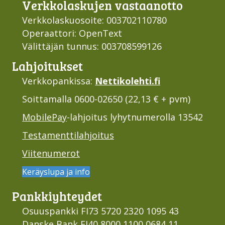
Verkko­laskujen vastaan­otto
Verkkolaskuosoite: 003702110780
Operaattori: OpenText
Välittäjän tunnus: 003708599126
Lahjoi­tukset
Verkkopankissa:
Nettikolehti.fi
Soittamalla 0600-02650 (22,13 € + pvm)
MobilePay
-lahjoitus lyhytnumerolla 13542
Testamenttilahjoitus
Viitenumerot
Keräyslupa ja info
Pankki­yhteydet
Osuuspankki FI73 5720 2320 1095 43
Danske Bank FI40 8000 1100 0684 11