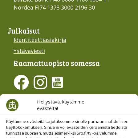
Nordea FI74 1378 3000 2196 30
Julkaisut
Identiteettiasiakirja
Ystäväviesti
Raamattu­opisto somessa
Evästesuostumus
Hei ystävä, käytämme
evästeitä!
Hallinnoi evästeitä
Etsi sivuiltamme
Käytämme evästeitä tarjotaksemme sinulle parhaan mahdollisen
käyttökokemuksen. Sinua ei voi evästeiden keräämistä tiedoista
tunnistaa suoraan, mutta esimerkiksi Sro.fi/tv -palvelumme