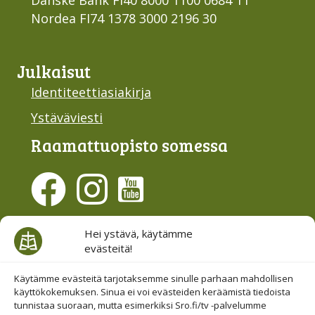
Nordea FI74 1378 3000 2196 30
Julkaisut
Identiteettiasiakirja
Ystäväviesti
Raamattu­opisto somessa
Evästesuostumus
Hei ystävä, käytämme
evästeitä!
Hallinnoi evästeitä
Etsi sivuiltamme
Käytämme evästeitä tarjotaksemme sinulle parhaan mahdollisen
käyttökokemuksen. Sinua ei voi evästeiden keräämistä tiedoista
tunnistaa suoraan, mutta esimerkiksi Sro.fi/tv -palvelumme