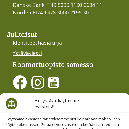
Danske Bank FI40 8000 1100 0684 11
Nordea FI74 1378 3000 2196 30
Julkaisut
Identiteettiasiakirja
Ystäväviesti
Raamattu­opisto somessa
Evästesuostumus
Hei ystävä, käytämme
evästeitä!
Hallinnoi evästeitä
Etsi sivuiltamme
Käytämme evästeitä tarjotaksemme sinulle parhaan mahdollisen
käyttökokemuksen. Sinua ei voi evästeiden keräämistä tiedoista