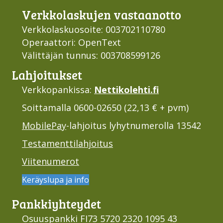
Verkko­laskujen vastaan­otto
Verkkolaskuosoite: 003702110780
Operaattori: OpenText
Välittäjän tunnus: 003708599126
Lahjoi­tukset
Verkkopankissa:
Nettikolehti.fi
Soittamalla 0600-02650 (22,13 € + pvm)
MobilePay
-lahjoitus lyhytnumerolla 13542
Testamenttilahjoitus
Viitenumerot
Keräyslupa ja info
Pankki­yhteydet
Osuuspankki FI73 5720 2320 1095 43