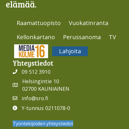
elämää.
Raamattuopisto
Vuokatinranta
Kellonkartano
Perussanoma
TV
Media316
Lahjoita
Yhteys­tiedot
09 512 3910
Helsingintie 10
02700 KAUNIAINEN
info@sro.fi
Y-tunnus 0211078-0
Työntekijöiden yhteystiedot