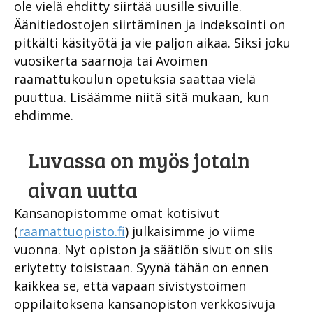
ole vielä ehditty siirtää uusille sivuille.
Äänitiedostojen siirtäminen ja indeksointi on
pitkälti käsityötä ja vie paljon aikaa. Siksi joku
vuosikerta saarnoja tai Avoimen
raamattukoulun opetuksia saattaa vielä
puuttua. Lisäämme niitä sitä mukaan, kun
ehdimme.
Luvassa on myös jotain
aivan uutta
Kansanopistomme omat kotisivut
(
raamattuopisto.fi
) julkaisimme jo viime
vuonna. Nyt opiston ja säätiön sivut on siis
eriytetty toisistaan. Syynä tähän on ennen
kaikkea se, että vapaan sivistystoimen
oppilaitoksena kansanopiston verkkosivuja