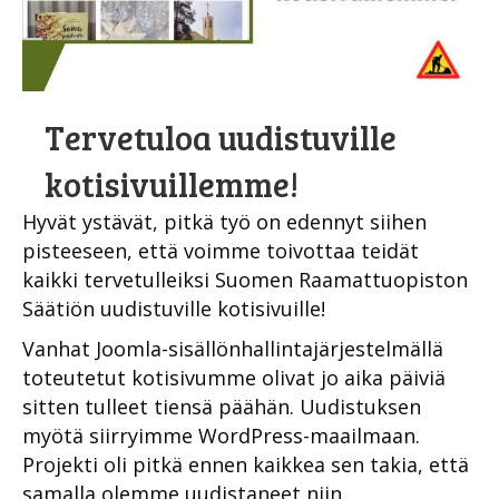
Tervetuloa uudistuville
kotisivuillemme!
Hyvät ystävät, pitkä työ on edennyt siihen
pisteeseen, että voimme toivottaa teidät
kaikki tervetulleiksi Suomen Raamattuopiston
Säätiön uudistuville kotisivuille!
Vanhat Joomla-sisällönhallintajärjestelmällä
toteutetut kotisivumme olivat jo aika päiviä
sitten tulleet tiensä päähän. Uudistuksen
myötä siirryimme WordPress-maailmaan.
Projekti oli pitkä ennen kaikkea sen takia, että
samalla olemme uudistaneet niin