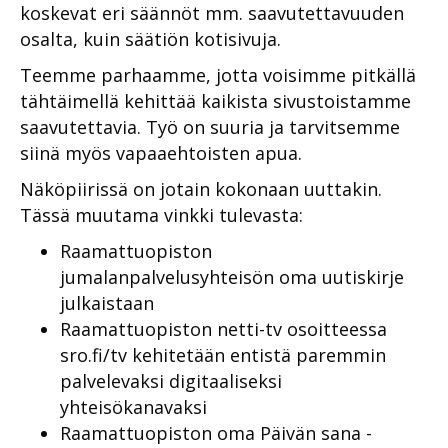
koskevat eri säännöt mm. saavutettavuuden
osalta, kuin säätiön kotisivuja.
Teemme parhaamme, jotta voisimme pitkällä
tähtäimellä kehittää kaikista sivustoistamme
saavutettavia. Työ on suuria ja tarvitsemme
siinä myös vapaaehtoisten apua.
Näköpiirissä on jotain kokonaan uuttakin.
Tässä muutama vinkki tulevasta:
Raamattuopiston
jumalanpalvelusyhteisön oma uutiskirje
julkaistaan
Raamattuopiston netti-tv osoitteessa
sro.fi/tv kehitetään entistä paremmin
palvelevaksi digitaaliseksi
yhteisökanavaksi
Raamattuopiston oma Päivän sana -