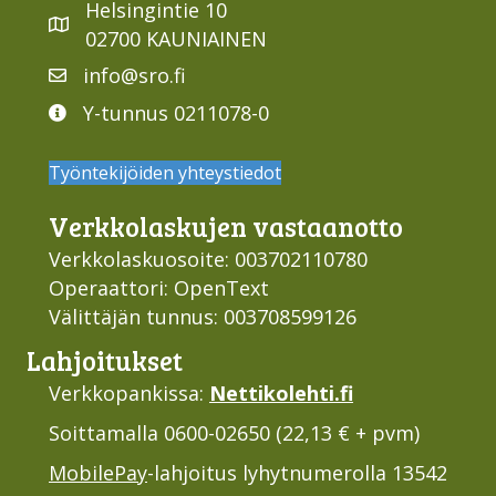
Helsingintie 10
02700 KAUNIAINEN
info@sro.fi
Y-tunnus 0211078-0
Työntekijöiden yhteystiedot
Verkko­laskujen vastaan­otto
Verkkolaskuosoite: 003702110780
Operaattori: OpenText
Välittäjän tunnus: 003708599126
Lahjoi­tukset
Verkkopankissa:
Nettikolehti.fi
Soittamalla 0600-02650 (22,13 € + pvm)
MobilePay
-lahjoitus lyhytnumerolla 13542