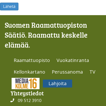
Lähetä
Suomen Raamattuopiston
Säätiö. Raamattu keskelle
elämää.
Raamattuopisto
Vuokatinranta
Kellonkartano
Perussanoma
TV
Media316
Lahjoita
Yhteys­tiedot
09 512 3910