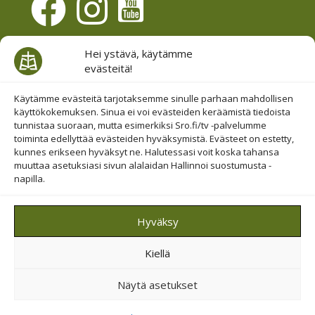
Evästesuostumus
Hei ystävä, käytämme
evästeitä!
Hallinnoi evästeitä
Etsi sivuiltamme
Käytämme evästeitä tarjotaksemme sinulle parhaan mahdollisen
käyttökokemuksen. Sinua ei voi evästeiden keräämistä tiedoista
tunnistaa suoraan, mutta esimerkiksi Sro.fi/tv -palvelumme
toiminta edellyttää evästeiden hyväksymistä. Evästeet on estetty,
kunnes erikseen hyväksyt ne. Halutessasi voit koska tahansa
muuttaa asetuksiasi sivun alalaidan Hallinnoi suostumusta -
napilla.
© 2019-2026 Suomen Raamattuopiston Säätiö
Hyväksy
Saavutettavuus huomioitu
Kiellä
Suojattu Googlen reCAPTCHA-palvelun avulla.
Tietosuoja
ja
ehdot
.
Näytä asetukset