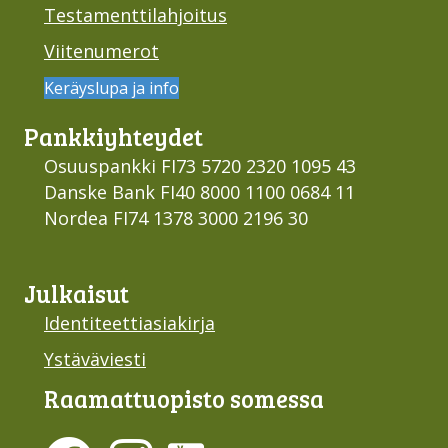
Testamenttilahjoitus
Viitenumerot
Keräyslupa ja info
Pankki­yhteydet
Osuuspankki FI73 5720 2320 1095 43
Danske Bank FI40 8000 1100 0684 11
Nordea FI74 1378 3000 2196 30
Julkaisut
Identiteettiasiakirja
Ystäväviesti
Raamattu­opisto somessa