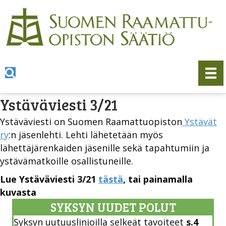
Ystäväviesti 3/21
Ystäväviesti on Suomen Raamattuopiston
Ystävät
ry
:n jäsenlehti. Lehti lähetetään myös
lähettäjärenkaiden jäsenille sekä tapahtumiin ja
ystävämatkoille osallistuneille.
Lue Ystäväviesti 3/21
tästä
, tai painamalla
kuvasta
SYKSYN UUDET POLUT
Syksyn uutuuslinjoilla selkeät tavoiteet
s.4