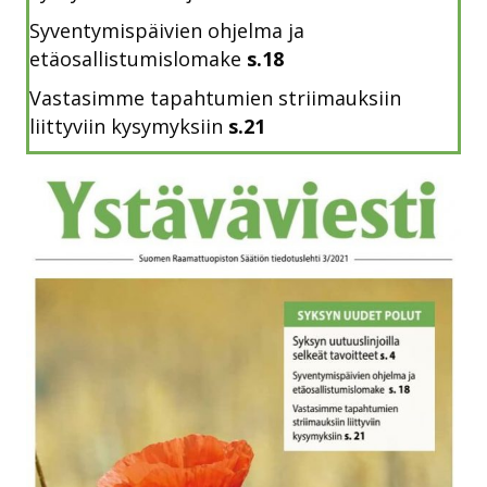
Syventymispäivien ohjelma ja
etäosallistumislomake
s.18
Vastasimme tapahtumien striimauksiin
liittyviin kysymyksiin
s.21