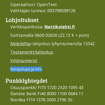
Operaattori: OpenText
Välittäjän tunnus: 003708599126
Lahjoi­tukset
Verkkopankissa:
Nettikolehti.fi
Soittamalla 0600-02650 (22,13 € + pvm)
MobilePay
-lahjoitus lyhytnumerolla 13542
Testamenttilahjoitus
Viitenumerot
Keräyslupa ja info
Pankki­yhteydet
Osuuspankki FI73 5720 2320 1095 43
Danske Bank FI40 8000 1100 0684 11
Nordea FI74 1378 3000 2196 30