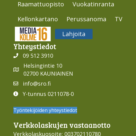
Raamattuopisto
Vuokatinranta
Kellonkartano
Perussanoma
TV
Media316
Lahjoita
Yhteys­tiedot
09 512 3910
Helsingintie 10
02700 KAUNIAINEN
info@sro.fi
Y-tunnus 0211078-0
Työntekijöiden yhteystiedot
Verkko­laskujen vastaan­otto
Verkkolaskuosoite: 003702110780