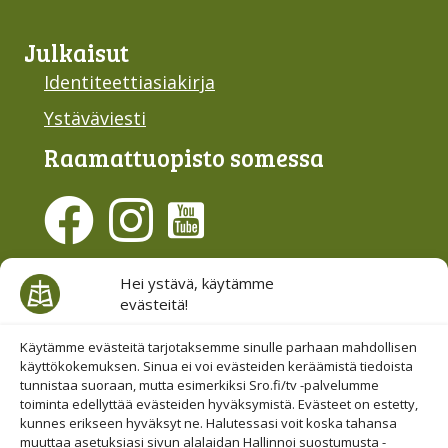
Julkaisut
Identiteettiasiakirja
Ystäväviesti
Raamattu­opisto somessa
Evästesuostumus
Hei ystävä, käytämme
evästeitä!
Hallinnoi evästeitä
Etsi sivuiltamme
Käytämme evästeitä tarjotaksemme sinulle parhaan mahdollisen
käyttökokemuksen. Sinua ei voi evästeiden keräämistä tiedoista
tunnistaa suoraan, mutta esimerkiksi Sro.fi/tv -palvelumme
toiminta edellyttää evästeiden hyväksymistä. Evästeet on estetty,
kunnes erikseen hyväksyt ne. Halutessasi voit koska tahansa
muuttaa asetuksiasi sivun alalaidan Hallinnoi suostumusta -