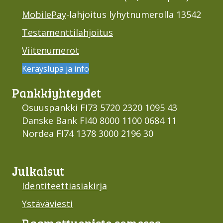
MobilePay
-lahjoitus lyhytnumerolla 13542
Testamenttilahjoitus
Viitenumerot
Keräyslupa ja info
Pankki­yhteydet
Osuuspankki FI73 5720 2320 1095 43
Danske Bank FI40 8000 1100 0684 11
Nordea FI74 1378 3000 2196 30
Julkaisut
Identiteettiasiakirja
Ystäväviesti