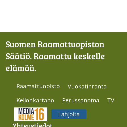
Suomen Raamattuopiston
Säätiö. Raamattu keskelle
elämää.
Raamattuopisto
Vuokatinranta
Kellonkartano
Perussanoma
TV
Media316
Lahjoita
Yhteys­tiedot