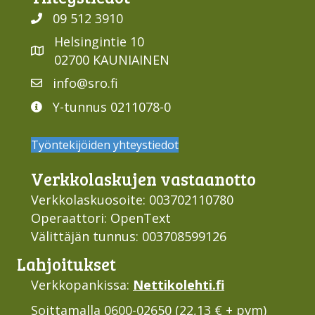
09 512 3910
Helsingintie 10
02700 KAUNIAINEN
info@sro.fi
Y-tunnus 0211078-0
Työntekijöiden yhteystiedot
Verkko­laskujen vastaan­otto
Verkkolaskuosoite: 003702110780
Operaattori: OpenText
Välittäjän tunnus: 003708599126
Lahjoi­tukset
Verkkopankissa:
Nettikolehti.fi
Soittamalla 0600-02650 (22,13 € + pvm)