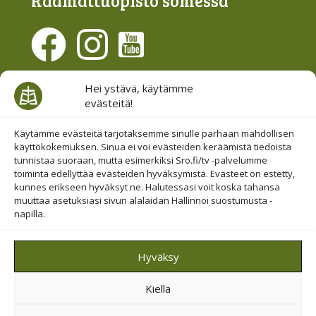
Raamattu­opisto somessa
Evästesuostumus
Hei ystävä, käytämme
evästeitä!
Hallinnoi evästeitä
Etsi sivuiltamme
Käytämme evästeitä tarjotaksemme sinulle parhaan mahdollisen
käyttökokemuksen. Sinua ei voi evästeiden keräämistä tiedoista
tunnistaa suoraan, mutta esimerkiksi Sro.fi/tv -palvelumme
toiminta edellyttää evästeiden hyväksymistä. Evästeet on estetty,
kunnes erikseen hyväksyt ne. Halutessasi voit koska tahansa
muuttaa asetuksiasi sivun alalaidan Hallinnoi suostumusta -
napilla.
© 2019-2026 Suomen Raamattuopiston Säätiö
Hyväksy
Saavutettavuus huomioitu
Kiellä
Suojattu Googlen reCAPTCHA-palvelun avulla.