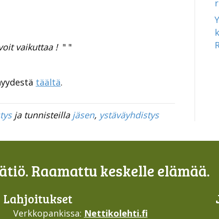
ikuttaa !
" "
enyydestä
täältä
.
tys
ja tunnisteilla
jäsen
,
ystäväyhdistys
tiö. Raamattu keskelle elämää.
Lahjoi­tukset
Verkkopankissa:
Nettikolehti.fi