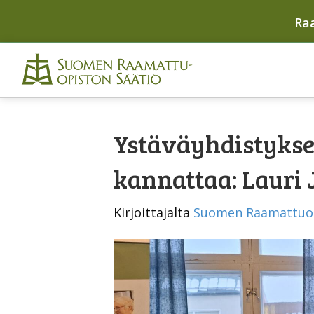
Ra
Ystäväyhdistykse
kannattaa: Lauri
Kirjoittajalta
Suomen Raamattuo