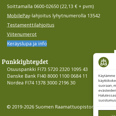
Soittamalla 0600-02650 (22,13 € + pvm)
MobilePay
-lahjoitus lyhytnumerolla 13542
Testamenttilahjoitus
Viitenumerot
Keräyslupa ja info
Pankki­yhteydet
Osuuspankki FI73 5720 2320 1095 43
Danske Bank FI40 8000 1100 0684 11
Käytämme e
käyttökoke
Nordea FI74 1378 3000 2196 30
suoraan, mu
evästeiden
Halutessas
suostumust
© 2019-2026 Suomen Raamattuopiston Säätiö
H