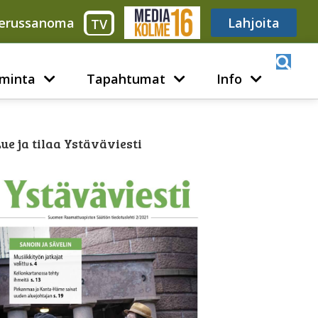
erussanoma
Media316
Lahjoita
TV
minta
Tapahtumat
Info
ue ja tilaa Ystäväviesti