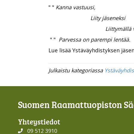
" "
Kanna vastuusi,
Liity jäseneksi
Liittymällä voit va
" "
Parvessa on parempi lentää.
Lue lisää Ystäväyhdistyksen jäs
Julkaistu kategoriassa
Ystäväyhdis
Suomen Raamattuopiston Sää
Yhteys­tiedot
09 512 3910