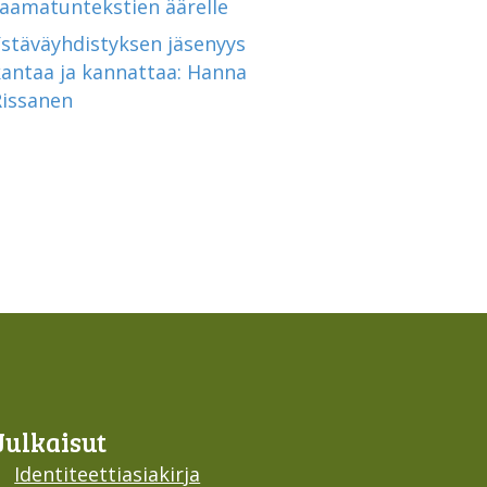
raamatuntekstien äärelle
Ystäväyhdistyksen jäsenyys
kantaa ja kannattaa: Hanna
Rissanen
Julkaisut
Identiteettiasiakirja