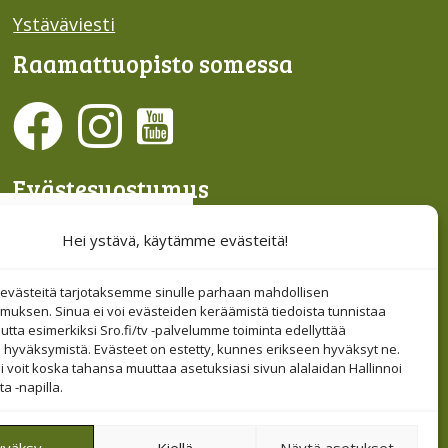
Ystäväviesti
Raamattu­opisto somessa
Evästesuostumus
Hallinnoi evästeitä
Hei ystävä, käytämme evästeitä!
Etsi sivuiltamme
västeitä tarjotaksemme sinulle parhaan mahdollisen
muksen. Sinua ei voi evästeiden keräämistä tiedoista tunnistaa
tta esimerkiksi Sro.fi/tv -palvelumme toiminta edellyttää
 hyväksymistä. Evästeet on estetty, kunnes erikseen hyväksyt ne.
i voit koska tahansa muuttaa asetuksiasi sivun alalaidan Hallinnoi
a -napilla.
yväksy
Kiellä
Näytä asetukset