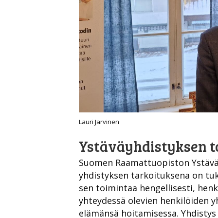
Lauri Jarvinen
Ystäväyhdistyksen t
Suomen Raamattuopiston Ystävät
yhdistyksen tarkoituksena on t
sen toimintaa hengellisesti, henki
yhteydessä olevien henkilöiden y
elämänsä hoitamisessa. Yhdisty