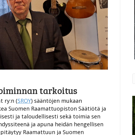
oiminnan tarkoitus
 ry:n (
SROY
) sääntöjen mukaan
ukea Suomen Raamattuopiston Säätiötä ja
sesti ja taloudellisesti sekä toimia sen
hdyssiteenä ja apuna heidän hengellisen
s pitäytyy Raamattuun ja Suomen