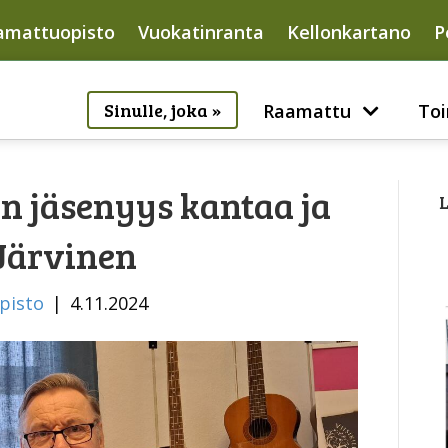
amattuopisto
Vuokatinranta
Kellonkartano
P
Sinulle, joka »
Raamattu
Toi
n jäsenyys kantaa ja
L
 Järvinen
pisto
|
4.11.2024