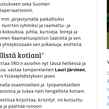
nnustukseen sekä Suomen
aperiaatteisiin.
mm. järjestymällä paikallisiksi
, nuorten ryhmiksi ja raamattu- ja
kokouksia, juhlia, kursseja, leirejä ja
omen Raamattuopiston Säätiötä ja sen
 yhteyksissään sen julkaisuja, esitteitä.
listä kotiani"
ttaa SRO:n asioihin nyt tässä hetkessä ja
ssa, vastaa tamperelainen
Lauri Järvinen
,
n Ystäväyhdistyksen jäsen.
Ä
alla osaamisellani ja työpanoksellani
Y
ioista ja tukea näin hengellistä kotiani.
estissä kirjoittaa, kristityt on kutsuttu
a ja päättää runoon: