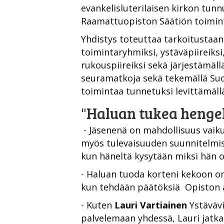
evankelisluterilaisen kirkon tu
Raamattuopiston Säätiön toimint
Yhdistys toteuttaa tarkoitustaan 
toimintaryhmiksi, ystäväpiireiksi
rukouspiireiksi sekä järjestämällä 
seuramatkoja sekä tekemällä Su
toimintaa tunnetuksi levittämällä
"Haluan tukea hengel
- Jäsenenä on mahdollisuus vaiku
myös tulevaisuuden suunnitelmi
kun häneltä kysytään miksi hän o
- Haluan tuoda korteni kekoon om
kun tehdään päätöksiä Opiston as
- Kuten
Lauri Vartiainen
Ystävävi
palvelemaan yhdessä, Lauri jatka