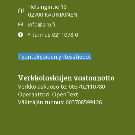
Helsingintie 10
02700 KAUNIAINEN
info@sro.fi
Y-tunnus 0211078-0
Työntekijöiden yhteystiedot
Verkko­laskujen vastaan­otto
Verkkolaskuosoite: 003702110780
Operaattori: OpenText
Välittäjän tunnus: 003708599126