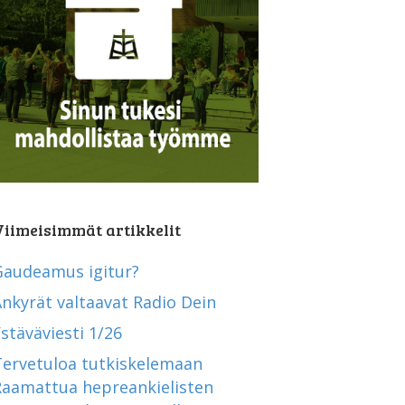
Viimeisimmät artikkelit
Gaudeamus igitur?
nkyrät valtaavat Radio Dein
stäväviesti 1/26
Tervetuloa tutkiskelemaan
Raamattua hepreankielisten