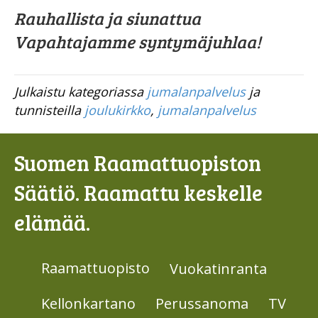
Rauhallista ja siunattua
Vapahtajamme syntymäjuhlaa!
Julkaistu kategoriassa
jumalanpalvelus
ja
tunnisteilla
joulukirkko
,
jumalanpalvelus
Suomen Raamattuopiston
Säätiö. Raamattu keskelle
elämää.
Raamattuopisto
Vuokatinranta
Kellonkartano
Perussanoma
TV