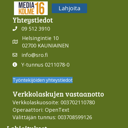
Media316
Lahjoita
Yhteys­tiedot
09 512 3910
Helsingintie 10
02700 KAUNIAINEN
info@sro.fi
Y-tunnus 0211078-0
Työntekijöiden yhteystiedot
Verkko­laskujen vastaan­otto
Verkkolaskuosoite: 003702110780
Operaattori: OpenText
Välittäjän tunnus: 003708599126