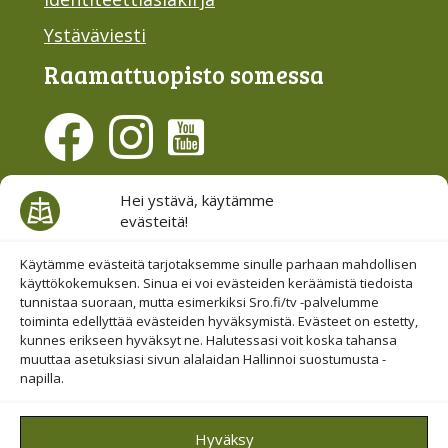
Ystäväviesti
Raamattu­opisto somessa
Evästesuostumus
Hei ystävä, käytämme
evästeitä!
Hallinnoi evästeitä
Etsi sivuiltamme
Käytämme evästeitä tarjotaksemme sinulle parhaan mahdollisen
käyttökokemuksen. Sinua ei voi evästeiden keräämistä tiedoista
tunnistaa suoraan, mutta esimerkiksi Sro.fi/tv -palvelumme
toiminta edellyttää evästeiden hyväksymistä. Evästeet on estetty,
kunnes erikseen hyväksyt ne. Halutessasi voit koska tahansa
muuttaa asetuksiasi sivun alalaidan Hallinnoi suostumusta -
napilla.
© 2019-2026 Suomen Raamattuopiston Säätiö
Hyväksy