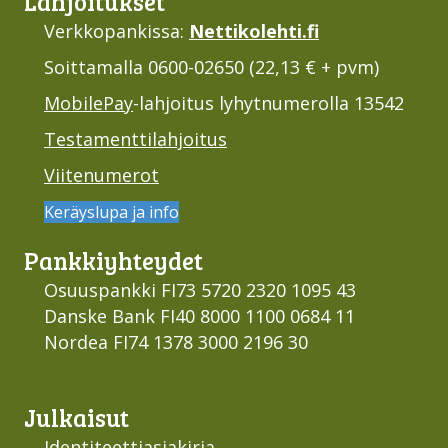
Lahjoi­tukset
Verkkopankissa:
Nettikolehti.fi
Soittamalla 0600-02650 (22,13 € + pvm)
MobilePay
-lahjoitus lyhytnumerolla 13542
Testamenttilahjoitus
Viitenumerot
Keräyslupa ja info
Pankki­yhteydet
Osuuspankki FI73 5720 2320 1095 43
Danske Bank FI40 8000 1100 0684 11
Nordea FI74 1378 3000 2196 30
Julkaisut
Identiteettiasiakirja