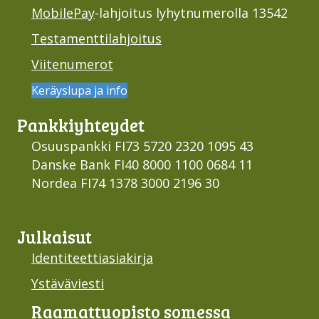
MobilePay
-lahjoitus lyhytnumerolla 13542
Testamenttilahjoitus
Viitenumerot
Keräyslupa ja info
Pankki­yhteydet
Osuuspankki FI73 5720 2320 1095 43
Danske Bank FI40 8000 1100 0684 11
Nordea FI74 1378 3000 2196 30
Julkaisut
Identiteettiasiakirja
Ystäväviesti
Raamattu­opisto somessa