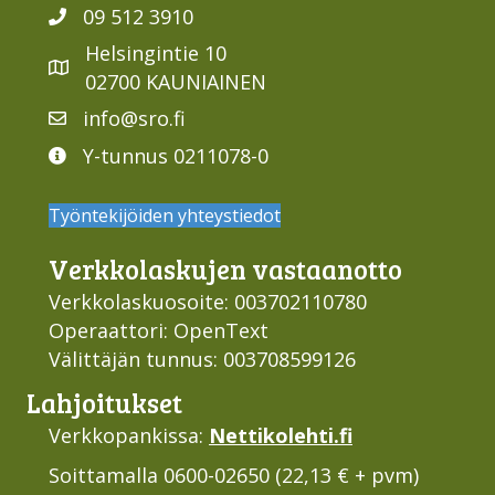
09 512 3910
Helsingintie 10
02700 KAUNIAINEN
info@sro.fi
Y-tunnus 0211078-0
Työntekijöiden yhteystiedot
Verkko­laskujen vastaan­otto
Verkkolaskuosoite: 003702110780
Operaattori: OpenText
Välittäjän tunnus: 003708599126
Lahjoi­tukset
Verkkopankissa:
Nettikolehti.fi
Soittamalla 0600-02650 (22,13 € + pvm)