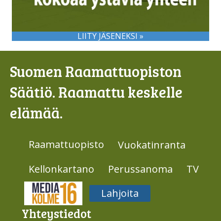
LIITY JÄSENEKSI »
Suomen Raamattuopiston
Säätiö. Raamattu keskelle
elämää.
Raamattuopisto
Vuokatinranta
Kellonkartano
Perussanoma
TV
Media316
Lahjoita
Yhteys­tiedot