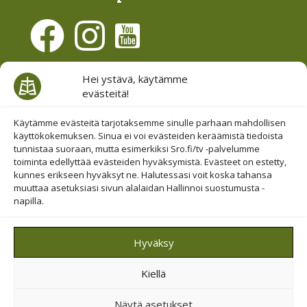
Evästesuostumus
Hei ystävä, käytämme
evästeitä!
Hallinnoi evästeitä
Etsi sivuiltamme
Käytämme evästeitä tarjotaksemme sinulle parhaan mahdollisen
käyttökokemuksen. Sinua ei voi evästeiden keräämistä tiedoista
tunnistaa suoraan, mutta esimerkiksi Sro.fi/tv -palvelumme
toiminta edellyttää evästeiden hyväksymistä. Evästeet on estetty,
kunnes erikseen hyväksyt ne. Halutessasi voit koska tahansa
muuttaa asetuksiasi sivun alalaidan Hallinnoi suostumusta -
napilla.
© 2019-2026 Suomen Raamattuopiston Säätiö
Hyväksy
Saavutettavuus huomioitu
Kiellä
Suojattu Googlen reCAPTCHA-palvelun avulla.
Tietosuoja
ja
ehdot
.
Näytä asetukset