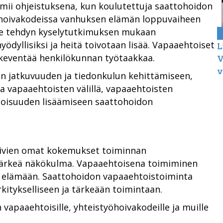
imii ohjeistuksena, kun koulutettuja saattohoidon
 hoivakodeissa vanhuksen elämän loppuvaiheen
le tehdyn kyselytutkimuksen mukaan
ödyllisiksi ja heitä toivotaan lisää. Vapaaehtoiset
L
n keventää henkilökunnan työtaakkaa.
V
v
n jatkuvuuden ja tiedonkulun kehittämiseen,
a vapaaehtoisten välillä, vapaaehtoisten
etoisuuden lisäämiseen saattohoidon
ivien omat kokemukset toiminnan
 tärkeä näkökulma. Vapaaehtoisena toimiminen
n elämään. Saattohoidon vapaaehtoistoiminta
kitykselliseen ja tärkeään toimintaan.
 vapaaehtoisille, yhteistyöhoivakodeille ja muille