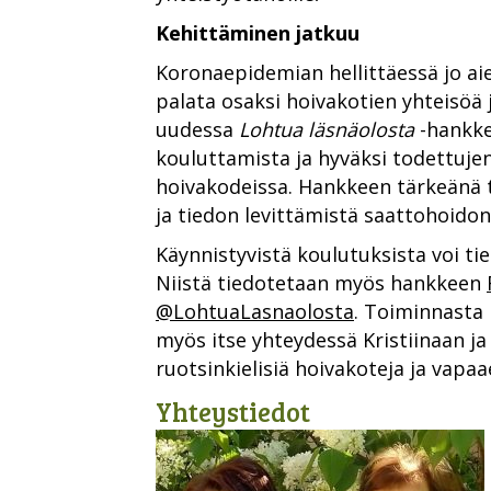
Kehittäminen jatkuu
Koronaepidemian hellittäessä jo ai
palata osaksi hoivakotien yhteisöä 
uudessa
Lohtua läsnäolosta
-hankke
kouluttamista ja hyväksi todettuje
hoivakodeissa. Hankkeen tärkeänä 
ja tiedon levittämistä saattohoido
Käynnistyvistä koulutuksista voi tied
Niistä tiedotetaan myös hankkeen
@LohtuaLasnaolosta
. Toiminnasta 
myös itse yhteydessä Kristiinaan j
ruotsinkielisiä hoivakoteja ja vapaa
Yhteystiedot