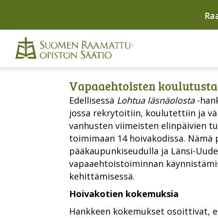
Ra
Vapaaehtoisten koulutusta 
Edellisessä
Lohtua läsnäolosta
-hank
jossa rekrytoitiin, koulutettiin ja 
vanhusten viimeisten elinpäivien t
toimimaan 14 hoivakodissa. Nämä pil
pääkaupunkiseudulla ja Länsi-Uudel
vapaaehtoistoiminnan käynnistämis
kehittämisessä.
Hoivakotien kokemuksia
Hankkeen kokemukset osoittivat, et