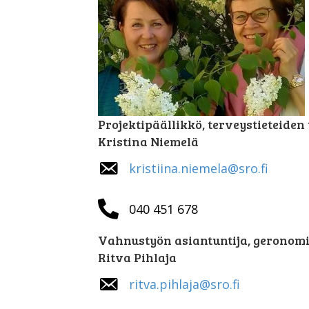
Projektipäällikkö, terveystieteiden 
Kristina Niemelä
kristiina.niemela@sro.fi
040 451 678
Vahnustyön asiantuntija, geronom
Ritva Pihlaja
ritva.pihlaja@sro.fi