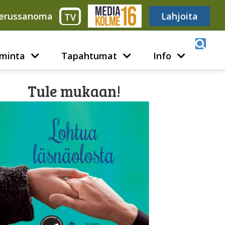
erussanoma
Media316
Lahjoita
TV
minta
Tapahtumat
Info
Tule mukaan!