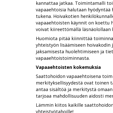
kannattaa jatkaa. Toimintamalli to
vapaaehtoisia halutaan hyödyntää
tukena. Hoivakotien henkilökunnal
vapaaehtoisten käynnit on koettu hy
voivat kiireettömällä läsnäolollaa
Huomiota pitää kiinnittää toiminna
yhteistyön lisäämiseen hoivakodin j
jaksamisesta huolehtimiseen ja ti
vapaaehtoistoiminnasta.
Vapaaehtoisten kokemuksia
Saattohoidon vapaaehtoisena toim
merkityksellisyydestä ovat toinen
antaa sisältöä ja merkitystä omaa
tarjoaa mahdollisuuden aidosti mer
Lämmin kiitos kaikille saattohoidon
yhteistyötahoille!