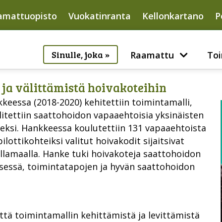
amattuopisto
Vuokatinranta
Kellonkartano
P
Sinulle, joka »
Raamattu
Toi
ja välittämistä hoivakoteihin
keessa (2018-2020) kehitettiin toimintamalli,
välitettiin saattohoidon vapaaehtoisia yksinäisten
ueksi. Hankkeessa koulutettiin 131 vapaaehtoista
ottikohteiksi valitut hoivakodit sijaitsivat
lamaalla. Hanke tuki hoivakoteja saattohoidon
essä, toimintatapojen ja hyvän saattohoidon
tä toimintamallin kehittämistä ja levittämistä