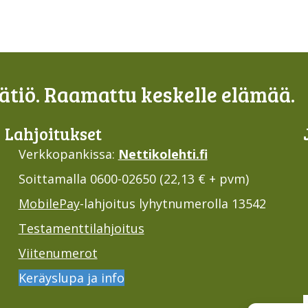
tiö. Raamattu keskelle elämää.
Lahjoi­tukset
Verkkopankissa:
Nettikolehti.fi
Soittamalla 0600-02650 (22,13 € + pvm)
MobilePay
-lahjoitus lyhytnumerolla 13542
Testamenttilahjoitus
Viitenumerot
Keräyslupa ja info