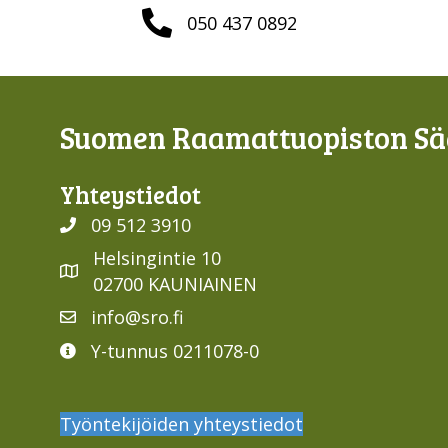
050 437 0892
Suomen Raamattuopiston Sää
Yhteys­tiedot
09 512 3910
Helsingintie 10
02700 KAUNIAINEN
info@sro.fi
Y-tunnus 0211078-0
Työntekijöiden yhteystiedot