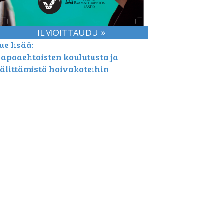
ILMOITTAUDU »
ue lisää:
apaaehtoisten koulutusta ja
älittämistä hoivakoteihin