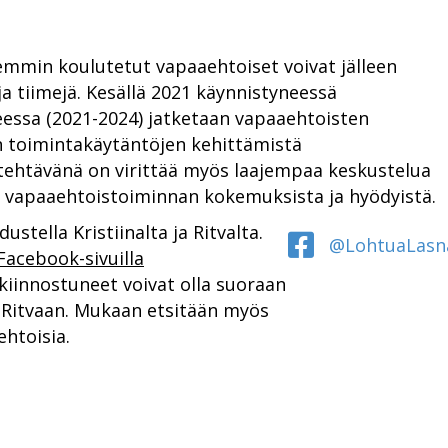
emmin koulutetut vapaaehtoiset voivat jälleen
ja tiimejä. Kesällä 2021 käynnistyneessä
essa (2021-2024) jatketaan vapaaehtoisten
n toimintakäytäntöjen kehittämistä
tehtävänä on virittää myös laajempaa keskustelua
n vapaaehtoistoiminnan kokemuksista ja hyödyistä.
ustella Kristiinalta ja Ritvalta.
@LohtuaLasn
Facebook-sivuilla
kiinnostuneet voivat olla suoraan
a Ritvaan. Mukaan etsitään myös
ehtoisia.