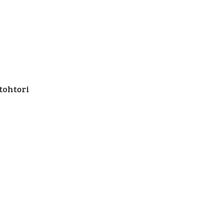
tohtori
i