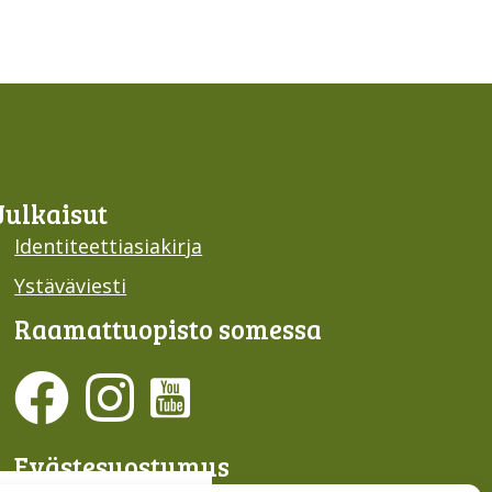
Julkaisut
Identiteettiasiakirja
Ystäväviesti
Raamattu­opisto somessa
Evästesuostumus