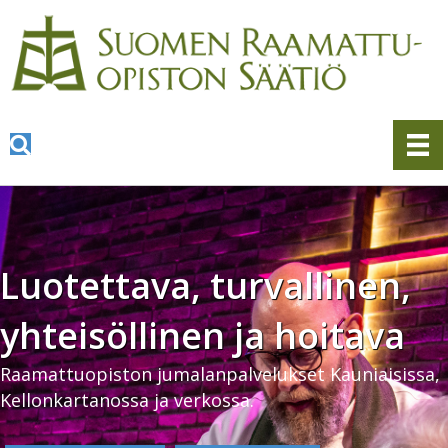
Luotettava, turvallinen,
yhteisöllinen ja hoitava
Raamattuopiston jumalanpalvelukset Kauniaisissa,
Kellonkartanossa ja verkossa.