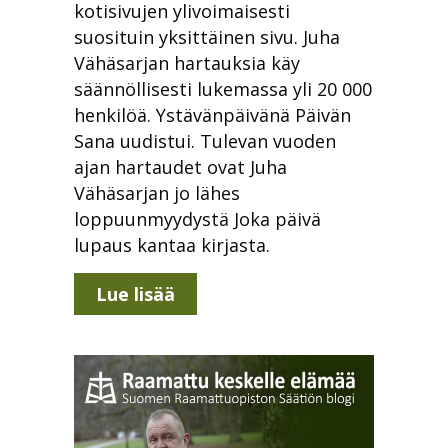
kotisivujen ylivoimaisesti
suosituin yksittäinen sivu. Juha
Vähäsarjan hartauksia käy
säännöllisesti lukemassa yli 20 000
henkilöä. Ystävänpäivänä Päivän
Sana uudistui. Tulevan vuoden
ajan hartaudet ovat Juha
Vähäsarjan jo lähes
loppuunmyydystä Joka päivä
lupaus kantaa kirjasta.
about Päivän Sana uudistui
Lue lisää