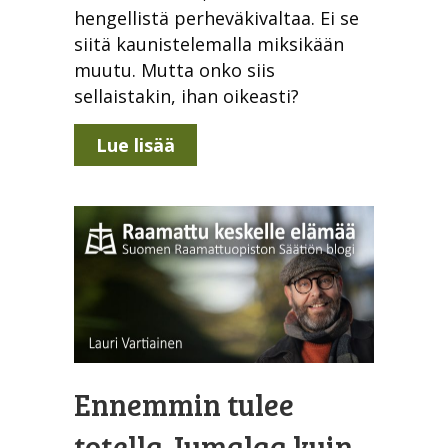
hengellistä perheväkivaltaa. Ei se
siitä kaunistelemalla miksikään
muutu. Mutta onko siis
sellaistakin, ihan oikeasti?
about Hengellinen perheväkiv
Lue lisää
Ennemmin tulee
totella Jumalaa kuin