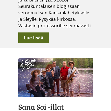
Seurakuntalaisen blogissaan
vetoomuksen Kansanlähetykselle
ja Sleylle: Pysykää kirkossa.
Vastasin professorille seuraavasti.
about Gaudeamus igitur?
Lue lisää
Sana Soi -illat