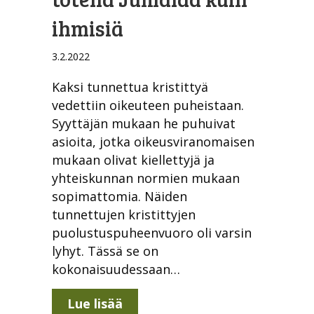
ihmisiä
3.2.2022
Kaksi tunnettua kristittyä
vedettiin oikeuteen puheistaan.
Syyttäjän mukaan he puhuivat
asioita, jotka oikeusviranomaisen
mukaan olivat kiellettyjä ja
yhteiskunnan normien mukaan
sopimattomia. Näiden
tunnettujen kristittyjen
puolustuspuheenvuoro oli varsin
lyhyt. Tässä se on
kokonaisuudessaan…
about Ennemmin tulee totella 
Lue lisää