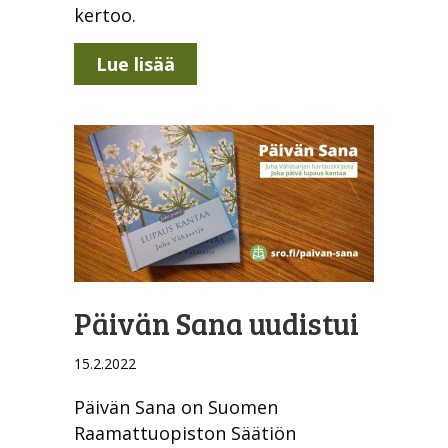
kertoo.
about Sana Soi -illat jatkuva
Lue lisää
Päivän Sana uudistui
15.2.2022
Päivän Sana on Suomen
Raamattuopiston Säätiön