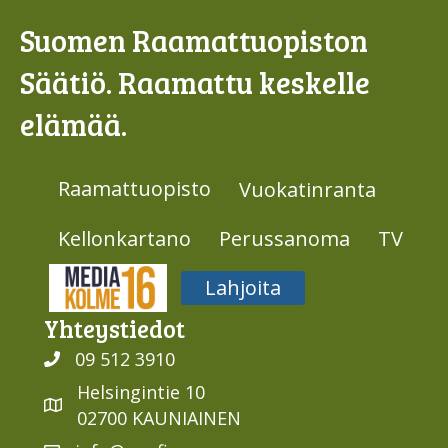
Suomen Raamattuopiston
Säätiö. Raamattu keskelle
elämää.
Raamattuopisto
Vuokatinranta
Kellonkartano
Perussanoma
TV
Media316
Lahjoita
Yhteys­tiedot
09 512 3910
Helsingintie 10
02700 KAUNIAINEN