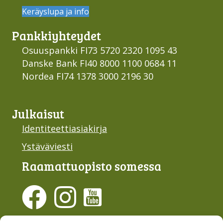
Keräyslupa ja info
Pankki­yhteydet
Osuuspankki FI73 5720 2320 1095 43
Danske Bank FI40 8000 1100 0684 11
Nordea FI74 1378 3000 2196 30
Julkaisut
Identiteettiasiakirja
Ystäväviesti
Raamattu­opisto somessa