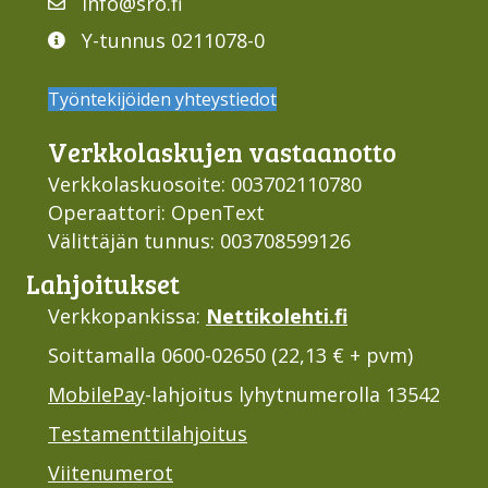
info@sro.fi
Y-tunnus 0211078-0
Työntekijöiden yhteystiedot
Verkko­laskujen vastaan­otto
Verkkolaskuosoite: 003702110780
Operaattori: OpenText
Välittäjän tunnus: 003708599126
Lahjoi­tukset
Verkkopankissa:
Nettikolehti.fi
Soittamalla 0600-02650 (22,13 € + pvm)
MobilePay
-lahjoitus lyhytnumerolla 13542
Testamenttilahjoitus
Viitenumerot