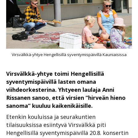
Virsvälkkä-yhtye Hengellisillä syventymispäivillä Kauniaisissa
Virsvälkkä-yhtye toimi Hengellisillä
syventymispäivillä lasten omana
viihdeorkesterina. Yhtyeen laulaja Anni
Rissanen sanoo, että virsien ”hirveän hieno
sanoma” kuuluu kaikenikäisille.
Etenkin kouluissa ja seurakuntien
tilaisuuksissa esiintyvä Virsvälkkä piti
Hengellisillä syventymispäivillä 20.8. konsertin