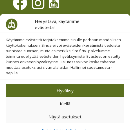
Evästesuostumus
Hei ystävä, käytämme
evästeitä!
Hallinnoi evästeitä
Etsi sivuiltamme
Käytämme evästeitä tarjotaksemme sinulle parhaan mahdollisen
käyttökokemuksen. Sinua ei voi evästeiden keräämistä tiedoista
tunnistaa suoraan, mutta esimerkiksi Sro.fi/tv -palvelumme
toiminta edellyttää evästeiden hyväksymistä. Evästeet on estetty,
kunnes erikseen hyväksyt ne. Halutessasi voit koska tahansa
muuttaa asetuksiasi sivun alalaidan Hallinnoi suostumusta -
napilla.
© 2019-2026 Suomen Raamattuopiston Säätiö
Hyväksy
Saavutettavuus huomioitu
Kiellä
Suojattu Googlen reCAPTCHA-palvelun avulla.
Tietosuoja
ja
ehdot
.
Näytä asetukset