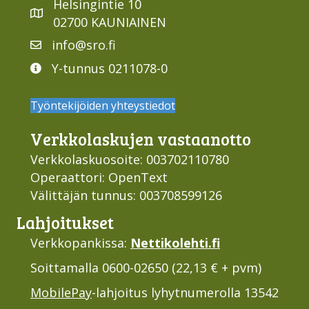
Helsingintie 10
02700 KAUNIAINEN
info@sro.fi
Y-tunnus 0211078-0
Työntekijöiden yhteystiedot
Verkko­laskujen vastaan­otto
Verkkolaskuosoite: 003702110780
Operaattori: OpenText
Välittäjän tunnus: 003708599126
Lahjoi­tukset
Verkkopankissa:
Nettikolehti.fi
Soittamalla 0600-02650 (22,13 € + pvm)
MobilePay
-lahjoitus lyhytnumerolla 13542