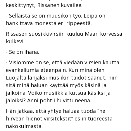
keskittynyt, Rissanen kuvailee.
- Sellaista se on muusikon työ. Leipä on
hankittava monesta eri rippeestä.
Rissasen suosikkivirsiin kuuluu Maan korvessa
kulkevi.
- Se on ihana.
- Visiomme on se, että viedään virsien kautta
evankeliumia eteenpäin. Kun minä olen
Luojalta lahjaksi musiikin taidot saanut, niin
sitä minä haluan käyttää myös käsinä ja
jalkoina. Voiko musiikkia kutsua käsiksi ja
jaloiksi? Anni pohtii huvittuneena.
Hän jatkaa, että yhtye haluaa tuoda ”ne
hirveän hienot virsitekstit” esiin tuoreesta
näkökulmasta.