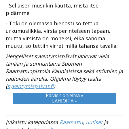
- Sellaisen musiikin kautta, mistä itse
pidämme.
- Toki on olemassa hienosti soitettua
urkumusiikkia, virsiä perinteiseen tapaan,
mutta virsistä on moneksi, eikä sanoma
muutu, soitettiin virret millä tahansa tavalla.
Hengelliset syventymispäivät jatkuvat vielä
tänään ja sunnuntaina Suomen
Raamattuopistolla Kauniaisissa sekä striimien ja
radioiden äärellä. Ohjelma löytyy täältä
(
syventymispaivat.fi
)
Päivien ohjelma »
LAHJOITA »
Julkaistu kategoriassa
Raamattu
,
uutiset
ja