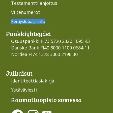
Testamenttilahjoitus
Viitenumerot
Keräyslupa ja info
Pankki­yhteydet
Osuuspankki FI73 5720 2320 1095 43
Danske Bank FI40 8000 1100 0684 11
Nordea FI74 1378 3000 2196 30
Julkaisut
Identiteettiasiakirja
Ystäväviesti
Raamattu­opisto somessa