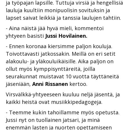
ja työpajan lapsille. Tuttuja virsiä ja hengellisiä
lauluja kuultiin monipuolisin sovituksin ja
lapset saivat leikkiä ja tanssia laulujen tahtiin.
- Aina näistä jää hyvä mieli, kommentoi
yhtyeen basisti
Jussi Hovilainen.
- Ennen koronaa kiersimme paljon kouluja.
Toivottavasti jatkossakin. Meillä on eri setit
alakoulu- ja yläkouluikäisille. Aika paljon on
ollut myös kymppisynttäreitä, joilla
seurakunnat muistavat 10 vuotta täyttäneitä
jäseniään,
Anni Rissanen
kertoo.
Virsvälkkä-yhtyeeseen kuuluu neljä jäsentä, ja
kaikki heistä ovat musiikkipedagogeja.
- Teemme kukin tahoillamme myös opetusta.
Jussi nyt on tuollainen jatsari, ja minä
enemmän lasten ja nuorten opettamiseen