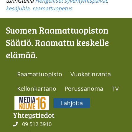
tunnisteilla
Hengelliset syventymispäivät
,
kesäjuhla
,
raamattuopetus
Suomen Raamattuopiston
Säätiö. Raamattu keskelle
elämää.
Raamattuopisto
Vuokatinranta
Kellonkartano
Perussanoma
TV
Media316
Lahjoita
Yhteys­tiedot
09 512 3910