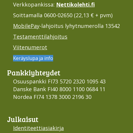
Verkkopankissa:
Nettikolehti.fi
Soittamalla 0600-02650 (22,13 € + pvm)
MobilePay
-lahjoitus lyhytnumerolla 13542
Testamenttilahjoitus
Viitenumerot
Keräyslupa ja info
Pankki­yhteydet
Osuuspankki FI73 5720 2320 1095 43
Danske Bank FI40 8000 1100 0684 11
Nordea FI74 1378 3000 2196 30
Julkaisut
Identiteettiasiakirja