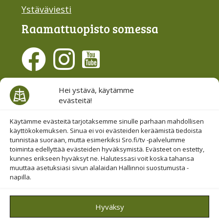
Ystäväviesti
Raamattu­opisto somessa
Evästesuostumus
Hei ystävä, käytämme
evästeitä!
Hallinnoi evästeitä
Etsi sivuiltamme
Käytämme evästeitä tarjotaksemme sinulle parhaan mahdollisen
käyttökokemuksen. Sinua ei voi evästeiden keräämistä tiedoista
tunnistaa suoraan, mutta esimerkiksi Sro.fi/tv -palvelumme
toiminta edellyttää evästeiden hyväksymistä. Evästeet on estetty,
kunnes erikseen hyväksyt ne. Halutessasi voit koska tahansa
muuttaa asetuksiasi sivun alalaidan Hallinnoi suostumusta -
napilla.
© 2019-2026 Suomen Raamattuopiston Säätiö
Hyväksy
Saavutettavuus huomioitu