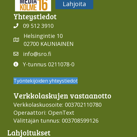
Media316
Lahjoita
Yhteys­tiedot
09 512 3910
Helsingintie 10
02700 KAUNIAINEN
info@sro.fi
Y-tunnus 0211078-0
Työntekijöiden yhteystiedot
Verkko­laskujen vastaan­otto
Verkkolaskuosoite: 003702110780
Operaattori: OpenText
Välittäjän tunnus: 003708599126
Lahjoi­tukset