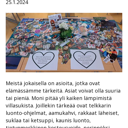
25.1.2024
Meistä jokaisella on asioita, jotka ovat
elämässämme tärkeitä. Asiat voivat olla suuria
tai pieniä. Moni pitää yli kaiken lämpimistä
villasukista. Joillekin tärkeää ovat telkkarin
luonto-ohjelmat, aamukahvi, rakkaat läheiset,
suklaa tai ketsuppi, kaunis luonto,
tietynmerkkinen kosteusvoide, perinnöksi