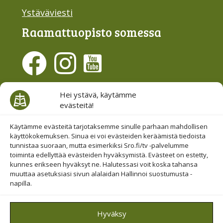
Ystäväviesti
Raamattu­opisto somessa
Evästesuostumus
Hei ystävä, käytämme
evästeitä!
Hallinnoi evästeitä
Etsi sivuiltamme
Käytämme evästeitä tarjotaksemme sinulle parhaan mahdollisen
käyttökokemuksen. Sinua ei voi evästeiden keräämistä tiedoista
tunnistaa suoraan, mutta esimerkiksi Sro.fi/tv -palvelumme
toiminta edellyttää evästeiden hyväksymistä. Evästeet on estetty,
kunnes erikseen hyväksyt ne. Halutessasi voit koska tahansa
muuttaa asetuksiasi sivun alalaidan Hallinnoi suostumusta -
napilla.
© 2019-2026 Suomen Raamattuopiston Säätiö
Hyväksy
Saavutettavuus huomioitu