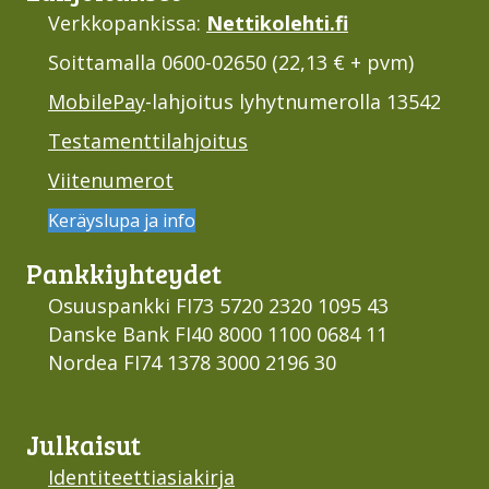
Verkkopankissa:
Nettikolehti.fi
Soittamalla 0600-02650 (22,13 € + pvm)
MobilePay
-lahjoitus lyhytnumerolla 13542
Testamenttilahjoitus
Viitenumerot
Keräyslupa ja info
Pankki­yhteydet
Osuuspankki FI73 5720 2320 1095 43
Danske Bank FI40 8000 1100 0684 11
Nordea FI74 1378 3000 2196 30
Julkaisut
Identiteettiasiakirja