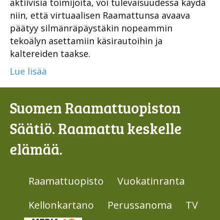
aktiivisia toimijoita, voi tulevaisuudessa käydä
niin, että virtuaalisen Raamattunsa avaava
päätyy silmänräpäystäkin nopeammin
tekoälyn asettamiin käsirautoihin ja
kaltereiden taakse.
Lue lisää
Suomen Raamattuopiston
Säätiö. Raamattu keskelle
elämää.
Raamattuopisto
Vuokatinranta
Kellonkartano
Perussanoma
TV