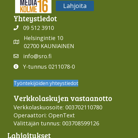
Media316
Lahjoita
Yhteys­tiedot
09 512 3910
Helsingintie 10
02700 KAUNIAINEN
info@sro.fi
Y-tunnus 0211078-0
Työntekijöiden yhteystiedot
Verkko­laskujen vastaan­otto
Verkkolaskuosoite: 003702110780
Operaattori: OpenText
Välittäjän tunnus: 003708599126
Lahjoi­tukset