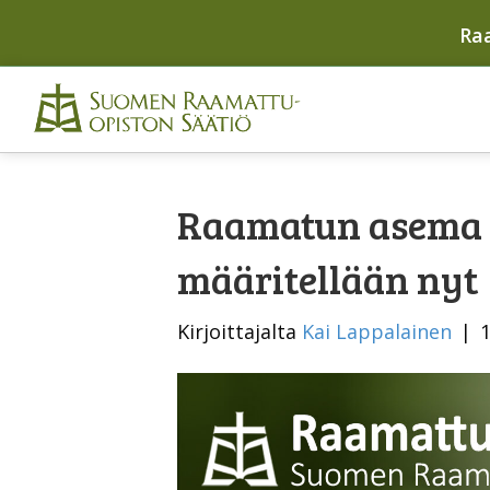
Ra
Raamatun asema 
määritellään nyt
Kirjoittajalta
Kai Lappalainen
|
1