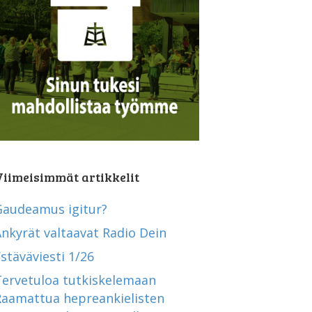
Viimeisimmät artikkelit
Gaudeamus igitur?
nkyrät valtaavat Radio Dein
stäväviesti 1/26
Tervetuloa tutkiskelemaan
Raamattua hepreankielisten