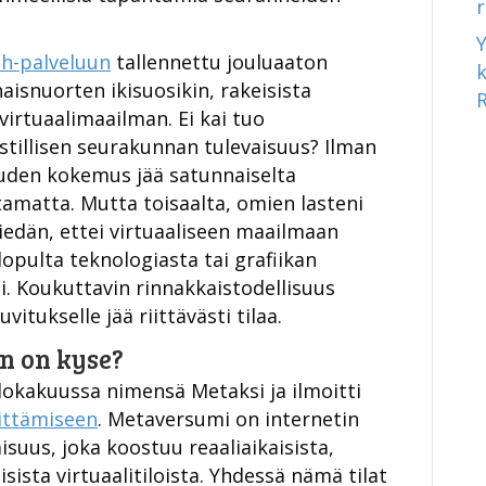
h-palveluun
tallennettu jouluaaton
aisnuorten ikisuosikin, rakeisista
virtuaalimaailman. Ei kai tuo
istillisen seurakunnan tulevaisuus? Ilman
suuden kokemus jää satunnaiselta
amatta. Mutta toisaalta, omien lasteni
iedän, ettei virtuaaliseen maailmaan
opulta teknologiasta tai grafiikan
ni. Koukuttavin rinnakkaistodellisuus
itukselle jää riittävästi tilaa.
n on kyse?
lokakuussa nimensä Metaksi ja ilmoitti
ittämiseen
. Metaversumi on internetin
uus, joka koostuu reaaliaikaisista,
isista virtuaalitiloista. Yhdessä nämä tilat