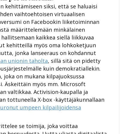
 kehittämiseen siksi, että se haluaisi
 yhden vaihtoehtoisen virtuaalisen
versumi on Facebookin liiketoiminnan
äästä määrittelemään minkälainen
allitsemaan kaikkea siellä liikkuvaa
ollut kehitteillä myös oma lohkoketjuun
utta, jonka lanseeraus on kohdannut
an unionin taholta
, sillä sitä on pidetty
usjärjestelmälle kuin demokratiallekin.
a, joka on mukana kilpajuoksussa
i. Äskeittäin myös mm. Microsoft
 valtikkaa. Activision-kaupalla ja
aan tottuneella X-box -käyttäjäkunnallaan
kuronut umpeen kilpailijoidensa
telee se toimija, joka voittaa
 herruudesta. Uutta uljasta digitaalista