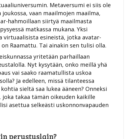
tuaaliuniversumin. Metaversumi ei siis ole
n joukossa, vaan maailmojen maailma,
atar-hahmoillaan siirtyä maailmasta
 pysyessä matkassa mukana. Yksi
irtuaalisista esineistä, jotka avatar-
on Raamattu. Tai ainakin sen tulisi olla.
skunnassa yritetään parhaillaan
ustalolla. Nyt kysytään, onko meillä yhä
paus vai saako raamatullista uskoa
olla? Ja edelleen, missä tilanteessa
 kohtia sieltä saa lukea ääneen? Onneksi
 joka takaa tämän oikeuden kaikille
tulisi asettua selkeästi uskonnonvapauden
n perustuslain?