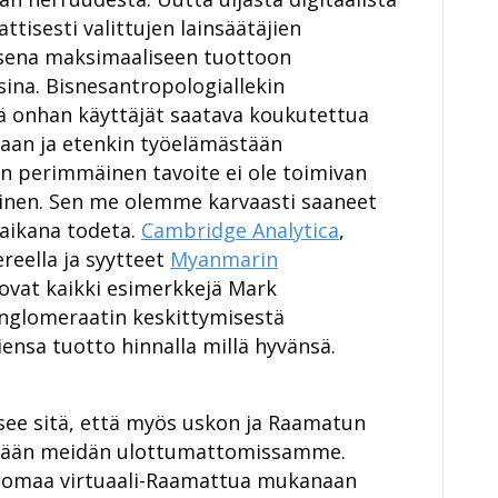
tisesti valittujen lainsäätäjien
isena maksimaaliseen tuottoon
sina. Bisnesantropologiallekin
llä onhan käyttäjät saatava koukutettua
taan ja etenkin työelämästään
n perimmäinen tavoite ei ole toimivan
inen. Sen me olemme karvaasti saaneet
aikana todeta.
Cambridge Analytica
,
reella ja syytteet
Myanmarin
ovat kaikki esimerkkejä Mark
glomeraatin keskittymisestä
sa tuotto hinnalla millä hyvänsä.
itsee sitä, että myös uskon ja Raamatun
lään meidän ulottumattomissamme.
iomaa virtuaali-Raamattua mukanaan