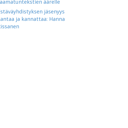
raamatuntekstien äärelle
Ystäväyhdistyksen jäsenyys
kantaa ja kannattaa: Hanna
Rissanen