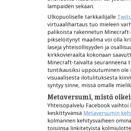
lampaiden sekaan.
Ulkopuoliselle tarkkailijalle
Twitc
virtuaalihartaus tuo mieleen varh
palikoista rakennetun Minecraft-
pikselöitynyt maailma voi olla kr
laseja yhteisöllisyyden ja osalli
kirkkovieraalta kokonaan saavutt
Minecraft-taivalta seuranneena t
tuntikausiksi uppoutuminen ole l
visuaalisesta ilotulituksesta kiin
syntyy sinne, missä omalle mielikuv
Metaversumi, mistä oikei
Yhteisöpalvelu Facebook vaihtoi 
keskittyvänsä
Metaversumin keh
kolmannen kehitysvaiheen ominais
toisiinsa linkitetyistä kolmiulotte