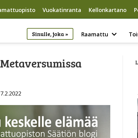
amattuopisto
Vuokatinranta
Kellonkartano
P
Sinulle, joka »
Raamattu
Toi
Metaversumissa
L
7.2.2022