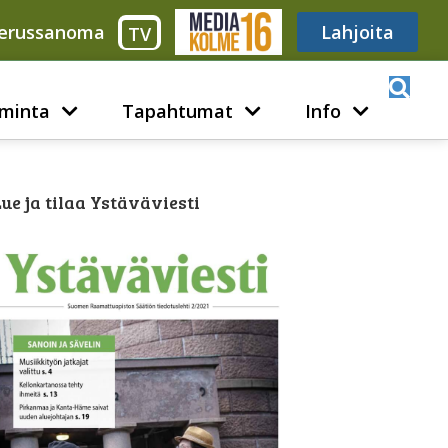
erussanoma
Media316
Lahjoita
TV
minta
Tapahtumat
Info
ue ja tilaa Ystäväviesti