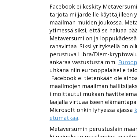
Facebook ei keskity Metaversumin
tarjota miljardeille käyttäjilleen
maailman muiden joukossa. Meta
ytimessä siksi, että se haluaa p
Metaversumi on ja loppukädessä h
rahavirtaa. Siksi yrityksellä on 
perustuva Libra/Diem-kryptovalu
ankaraa vastustusta mm.
Euroop
uhkana niin eurooppalaiselle talo
Facebook ei tietenkään ole aino
maailmojen maailman hallitsijaks
ilmoittautui mukaan havittelemaan
laajalla virtuaaliseen elämäntap
Microsoft onkin lyhyessä ajassa
etumatkaa
.
Metaversumin perustuslain määrit
kilpajuoksun maailmojen maailman