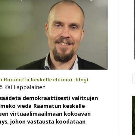
 Raamattu keskelle elämää -blogi
kö Kai Lappalainen
säädetä demokraattisesti valittujen
ammeko viedä Raamatun keskelle
teen virtuaalimaailmaan kokoavan
ys, johon vastausta koodataan