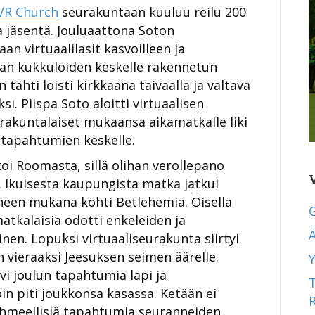
VR Church
seurakuntaan kuuluu reilu 200
 jäsentä. Jouluaattona Soton
an virtuaalilasit kasvoilleen ja
ean kukkuloiden keskelle rakennetun
tähti loisti kirkkaana taivaalla ja valtava
ksi. Piispa Soto aloitti virtuaalisen
rakuntalaiset mukaansa aikamatkalle liki
tapahtumien keskelle.
i Roomasta, sillä olihan verollepano
 Ikuisesta kaupungista matka jatkui
heen mukana kohti Betlehemiä. Öisellä
atkalaisia odotti enkeleiden ja
Ä
nen. Lopuksi virtuaaliseurakunta siirtyi
 vieraaksi Jeesuksen seimen äärelle.
Y
i joulun tapahtumia läpi ja
n piti joukkonsa kasassa. Ketään ei
 ihmeellisiä tapahtumia seuranneiden