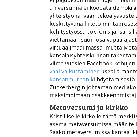
universumia ei koodata demokraat
yhteistyönä, vaan tekoälyavuste
keskittyvänä liiketoimintaproses
kehitystyössä toki on sijansa, si
viettämään suuri osa vapaa-ajas
virtuaalimaailmassa, mutta Meta
kansalaisyhteiskunnan rakentam
viime vuosien Facebook-kohujen 
vaalivaikuttaminen
usealla mante
kansanmurhan
kiihdyttämisestä 
Zuckerbergin johtaman mediakon
maksimoimaan osakkeenomistajien
Metaversumi ja kirkko
Kristilliselle kirkolle tämä merk
asema metaversumissa määritel
Saako metaversumissa kantaa ik