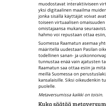
muodostavat interaktiiviseen vir
yksi digitaalinen maailma muide
jonka sisällä käyttäjät voivat av
toiseen virtuaalisen omaisuuden
omistajaansa mukana seuraavista v
hahmo voi repustaan ottaa esiin, 
Suomessa Raamatun asemaa yhtei
määritellä uudestaan Pasilan oike
todellinen sanan- ja uskonnonva
tunnustaa enää vain ajatusten tas
Raamatun saa ottaa esiin ja mitä
meillä Suomessa on perustuslaki,
kansalaisille. Siksi oikeudenkin 
puolelle.
Metaversumissa kaikki on toisin.
Kuka säätää metaversumi