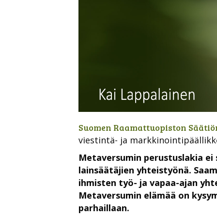
Suomen Raamattuopiston Säätiön
viestintä- ja markkinointipäällik
Metaversumin perustuslakia ei 
lainsäätäjien yhteistyönä. Sa
ihmisten työ- ja vapaa-ajan yh
Metaversumin elämää on kysym
parhaillaan.