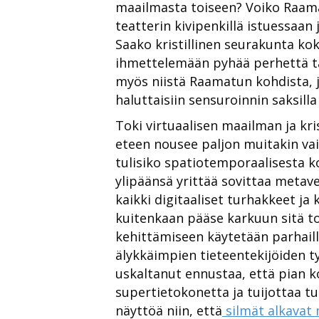
maailmasta toiseen? Voiko Raama
teatterin kivipenkillä istuessaan
Saako kristillinen seurakunta k
ihmettelemään pyhää perhettä 
myös niistä Raamatun kohdista, 
haluttaisiin sensuroinnin saksilla
Toki virtuaalisen maailman ja kr
eteen nousee paljon muitakin vai
tulisiko spatiotemporaalisesta 
ylipäänsä yrittää sovittaa metav
kaikki digitaaliset turhakkeet j
kuitenkaan pääse karkuun sitä t
kehittämiseen käytetään parhail
älykkäimpien tieteentekijöiden t
uskaltanut ennustaa, että pian
supertietokonetta ja tuijottaa t
näyttöä niin, että
silmät alkavat