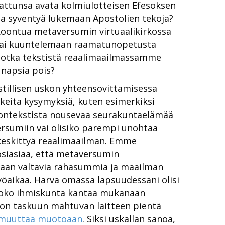
ttunsa avata kolmiulotteisen Efesoksen
 ja syventyä lukemaan Apostolien tekoja?
okoontua metaversumin virtuaalikirkossa
tai kuuntelemaan raamatunopetusta
jotka tekstistä reaalimaailmassamme
 napsia pois?
istillisen uskon yhteensovittamisessa
keita kysymyksiä, kuten esimerkiksi
kontekstista nousevaa seurakuntaelämää
ersumiin vai olisiko parempi unohtaa
a keskittyä reaalimaailman. Emme
osiasiaa, että metaversumin
laan valtavia rahasummia ja maailman
yöaikaa. Harva omassa lapsuudessani olisi
 koko ihmiskunta kantaa mukanaan
uon taskuun mahtuvan laitteen pientä
 muuttaa muotoaan
. Siksi uskallan sanoa,