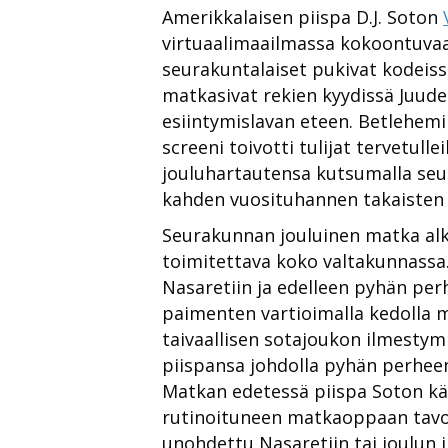
Amerikkalaisen piispa D.J. Soton
virtuaalimaailmassa kokoontuvaa
seurakuntalaiset pukivat kodeissa
matkasivat rekien kyydissä Juud
esiintymislavan eteen. Betlehemin 
screeni toivotti tulijat tervetullei
jouluhartautensa kutsumalla seu
kahden vuosituhannen takaisten 
Seurakunnan jouluinen matka alko
toimitettava koko valtakunnassa.
Nasaretiin ja edelleen pyhän per
paimenten vartioimalla kedolla m
taivaallisen sotajoukon ilmestymi
piispansa johdolla pyhän perheen
Matkan edetessä piispa Soton käv
rutinoituneen matkaoppaan tavoi
unohdettu Nasaretiin tai joulun